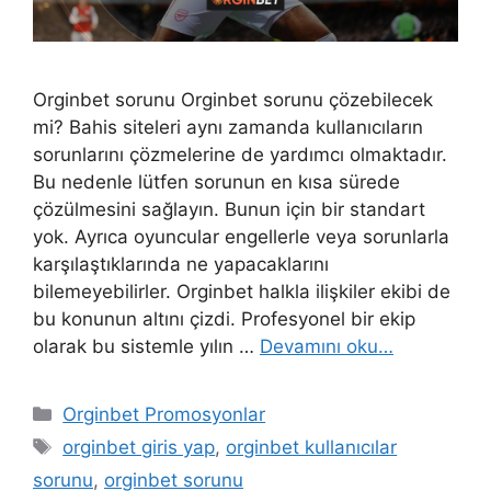
Orginbet sorunu Orginbet sorunu çözebilecek
mi? Bahis siteleri aynı zamanda kullanıcıların
sorunlarını çözmelerine de yardımcı olmaktadır.
Bu nedenle lütfen sorunun en kısa sürede
çözülmesini sağlayın. Bunun için bir standart
yok. Ayrıca oyuncular engellerle veya sorunlarla
karşılaştıklarında ne yapacaklarını
bilemeyebilirler. Orginbet halkla ilişkiler ekibi de
bu konunun altını çizdi. Profesyonel bir ekip
olarak bu sistemle yılın …
Devamını oku…
Kategoriler
Orginbet Promosyonlar
Etiketler
orginbet giris yap
,
orginbet kullanıcılar
sorunu
,
orginbet sorunu