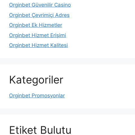
Orginbet Güvenilir Casino
Orginbet Çevrimiçi Adres
Orginbet Ek Hizmetler
Orginbet Hizmet Erişimi
Orginbet Hizmet Kalitesi
Kategoriler
Orginbet Promosyonlar
Etiket Bulutu