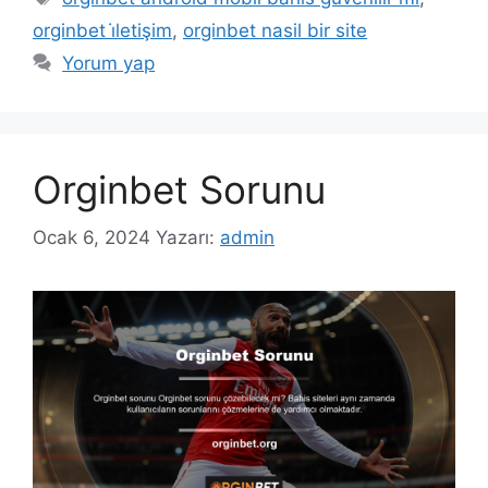
orginbet i̇letişim
,
orginbet nasil bir site
Yorum yap
Orginbet Sorunu
Ocak 6, 2024
Yazarı:
admin