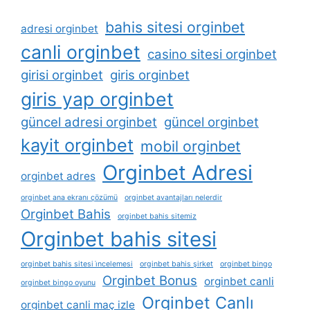
bahis sitesi orginbet
adresi orginbet
canli orginbet
casino sitesi orginbet
girisi orginbet
giris orginbet
giris yap orginbet
güncel adresi orginbet
güncel orginbet
kayit orginbet
mobil orginbet
Orginbet Adresi
orginbet adres
orginbet ana ekranı çözümü
orginbet avantajları nelerdir
Orginbet Bahis
orginbet bahis sitemiz
Orginbet bahis sitesi
orginbet bahis sitesi i̇ncelemesi
orginbet bahis şirket
orginbet bingo
Orginbet Bonus
orginbet canli
orginbet bingo oyunu
Orginbet Canlı
orginbet canli maç izle