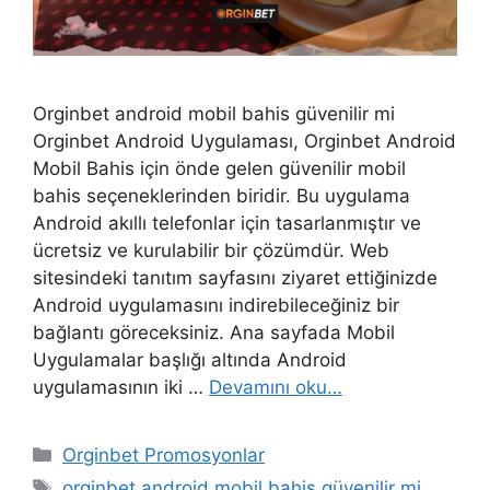
Orginbet android mobil bahis güvenilir mi
Orginbet Android Uygulaması, Orginbet Android
Mobil Bahis için önde gelen güvenilir mobil
bahis seçeneklerinden biridir. Bu uygulama
Android akıllı telefonlar için tasarlanmıştır ve
ücretsiz ve kurulabilir bir çözümdür. Web
sitesindeki tanıtım sayfasını ziyaret ettiğinizde
Android uygulamasını indirebileceğiniz bir
bağlantı göreceksiniz. Ana sayfada Mobil
Uygulamalar başlığı altında Android
uygulamasının iki …
Devamını oku…
Kategoriler
Orginbet Promosyonlar
Etiketler
orginbet android mobil bahis güvenilir mi
,