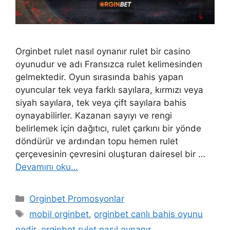
Orginbet rulet nasıl oynanır rulet bir casino
oyunudur ve adı Fransızca rulet kelimesinden
gelmektedir. Oyun sırasında bahis yapan
oyuncular tek veya farklı sayılara, kırmızı veya
siyah sayılara, tek veya çift sayılara bahis
oynayabilirler. Kazanan sayıyı ve rengi
belirlemek için dağıtıcı, rulet çarkını bir yönde
döndürür ve ardından topu hemen rulet
çerçevesinin çevresini oluşturan dairesel bir …
Devamını oku…
Kategoriler
Orginbet Promosyonlar
Etiketler
mobil orginbet
,
orginbet canlı bahis oyunu
nedir
,
orginbet rulet nasıl oynanır