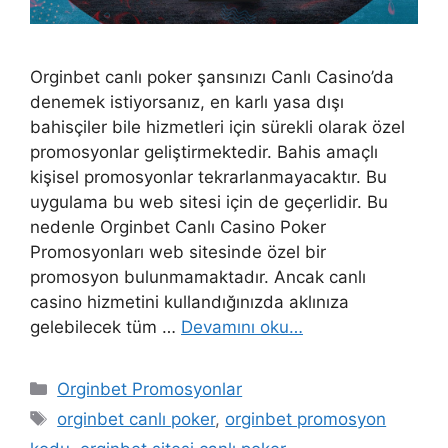
Orginbet canlı poker şansınızı Canlı Casino’da
denemek istiyorsanız, en karlı yasa dışı
bahisçiler bile hizmetleri için sürekli olarak özel
promosyonlar geliştirmektedir. Bahis amaçlı
kişisel promosyonlar tekrarlanmayacaktır. Bu
uygulama bu web sitesi için de geçerlidir. Bu
nedenle Orginbet Canlı Casino Poker
Promosyonları web sitesinde özel bir
promosyon bulunmamaktadır. Ancak canlı
casino hizmetini kullandığınızda aklınıza
gelebilecek tüm …
Devamını oku…
Kategoriler
Orginbet Promosyonlar
Etiketler
orginbet canlı poker
,
orginbet promosyon