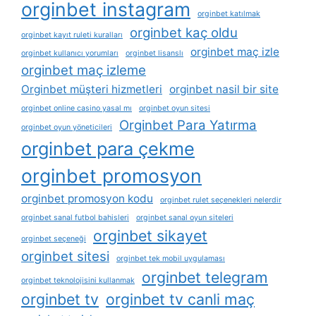
orginbet instagram
orginbet katılmak
orginbet kaç oldu
orginbet kayıt ruleti kuralları
orginbet maç izle
orginbet kullanıcı yorumları
orginbet lisanslı
orginbet maç izleme
Orginbet müşteri hizmetleri
orginbet nasil bir site
orginbet online casino yasal mı
orginbet oyun sitesi
Orginbet Para Yatırma
orginbet oyun yöneticileri
orginbet para çekme
orginbet promosyon
orginbet promosyon kodu
orginbet rulet seçenekleri nelerdir
orginbet sanal futbol bahisleri
orginbet sanal oyun siteleri
orginbet sikayet
orginbet seçeneği
orginbet sitesi
orginbet tek mobil uygulaması
orginbet telegram
orginbet teknolojisini kullanmak
orginbet tv
orginbet tv canli maç