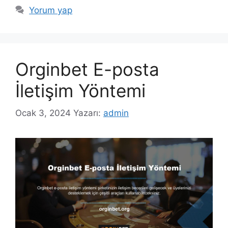
Yorum yap
Orginbet E-posta
İletişim Yöntemi
Ocak 3, 2024
Yazarı:
admin