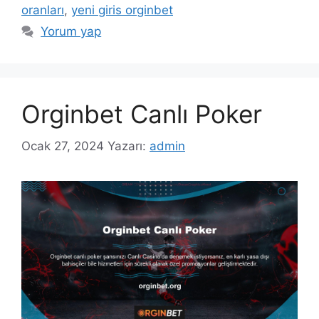
oranları
,
yeni giris orginbet
Yorum yap
Orginbet Canlı Poker
Ocak 27, 2024
Yazarı:
admin