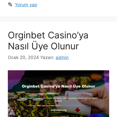
Yorum yap
Orginbet Casino’ya
Nasıl Üye Olunur
Ocak 20, 2024
Yazarı:
admin