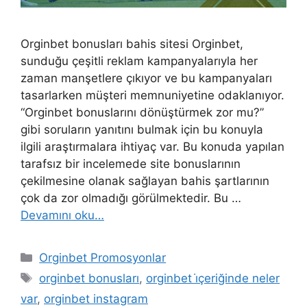
Orginbet bonusları bahis sitesi Orginbet,
sunduğu çeşitli reklam kampanyalarıyla her
zaman manşetlere çıkıyor ve bu kampanyaları
tasarlarken müşteri memnuniyetine odaklanıyor.
“Orginbet bonuslarını dönüştürmek zor mu?”
gibi soruların yanıtını bulmak için bu konuyla
ilgili araştırmalara ihtiyaç var. Bu konuda yapılan
tarafsız bir incelemede site bonuslarının
çekilmesine olanak sağlayan bahis şartlarının
çok da zor olmadığı görülmektedir. Bu …
Devamını oku…
Kategoriler
Orginbet Promosyonlar
Etiketler
orginbet bonusları
,
orginbet i̇çeriğinde neler
var
,
orginbet instagram