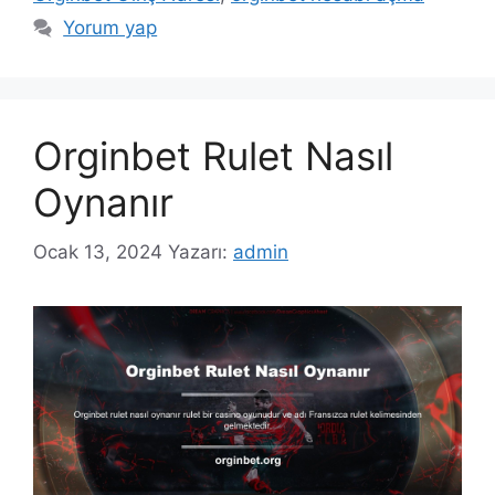
Yorum yap
Orginbet Rulet Nasıl
Oynanır
Ocak 13, 2024
Yazarı:
admin