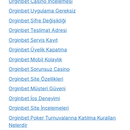
Orginbet Casino İncelemesi
Orginbet Uygulama Gereksiz
Orginbet Şifre Değişikliği
Orginbet Teslimat Adresi
Orginbet Servis Kayıt
Orginbet Üyelik Kapatma
Orginbet Mobil Kolaylık
Orginbet Sorunsuz Casino
Orginbet Site Özellikleri
Orginbet Müşteri Güveni
Orginbet İos Deneyimi
Orginbet Site İncelemeleri
Orginbet Poker Turnuvalarına Katılma Kuralları
Nelerdir