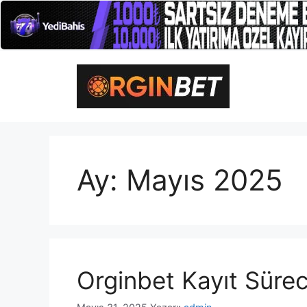
İçeriğe
atla
Ay:
Mayıs 2025
Orginbet Kayıt Sürec