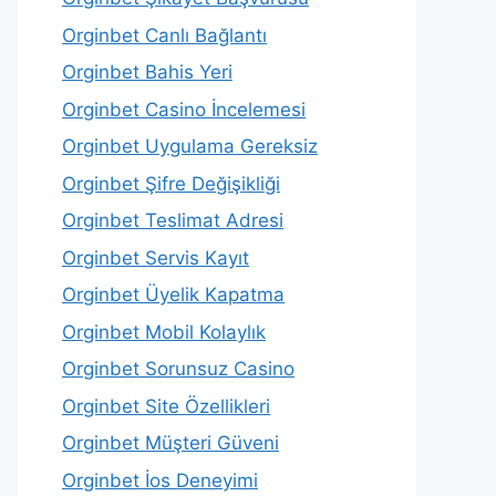
Orginbet Canlı Bağlantı
Orginbet Bahis Yeri
Orginbet Casino İncelemesi
Orginbet Uygulama Gereksiz
Orginbet Şifre Değişikliği
Orginbet Teslimat Adresi
Orginbet Servis Kayıt
Orginbet Üyelik Kapatma
Orginbet Mobil Kolaylık
Orginbet Sorunsuz Casino
Orginbet Site Özellikleri
Orginbet Müşteri Güveni
Orginbet İos Deneyimi