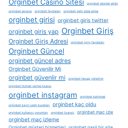
Orginbet Casino Sitesi
orginbet destek ekibi
orginbet eposta
orginbet faydaları
orginbet gelir elde etme
orginbet girisi
orginbet giris twitter
Orginbet Giriş
orginbet giris yap
Orginbet Giriş Adresi
orginbet giriş faydaları
Orginbet Güncel
orginbet güncel adres
Orginbet Güvenilir Mi
orginbet güvenlir mi
orginbet hesap yönetimi
orginbet hizmet verme lisansı
orginbet instagram
orginbet katılmak
orginbet kaç oldu
orginbet kayıt ruleti kuralları
orginbet maç izle
orginbet kullanıcı yorumları
orginbet lisanslı
orginbet maç izleme
Orginbet müşteri hizmetleri
orginbet nasil bir site