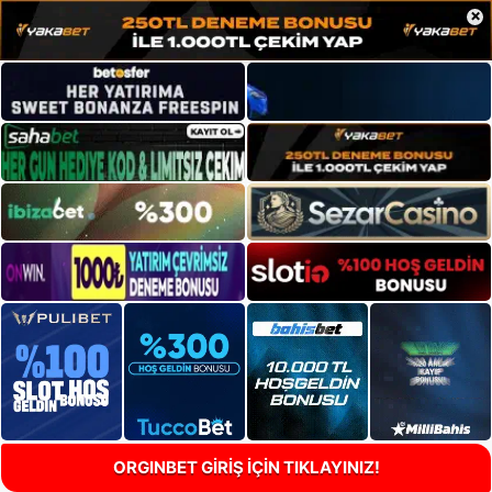
×
ORGINBET GİRİŞ İÇİN TIKLAYINIZ!