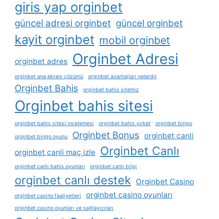
giris yap orginbet
güncel adresi orginbet
güncel orginbet
kayit orginbet
mobil orginbet
Orginbet Adresi
orginbet adres
orginbet ana ekranı çözümü
orginbet avantajları nelerdir
Orginbet Bahis
orginbet bahis sitemiz
Orginbet bahis sitesi
orginbet bahis sitesi i̇ncelemesi
orginbet bahis şirket
orginbet bingo
Orginbet Bonus
orginbet canli
orginbet bingo oyunu
Orginbet Canlı
orginbet canli maç izle
orginbet canlı bahis oyunları
orginbet canlı bilgi
orginbet canlı destek
Orginbet Casino
orginbet casino oyunları
orginbet casino faaliyetleri
orginbet casino oyunları ve sağlayıcıları