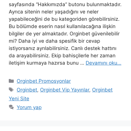
sayfasında “Hakkımızda” butonu bulunmaktadır.
Ayrıca sitenin neler yaşadığını ve neler
yapabileceğini de bu kategoriden görebilirsiniz.
Bu bölümde eserin nasıl kullanılacağına ilişkin
bilgiler de yer almaktadır. Orginbet güvenilebilir
mi? Daha iyi ve daha spesifik bir cevap
istiyorsanız ayrılabilirsiniz. Canlı destek hattını
da arayabilirsiniz. Ekip bahisçilerle her zaman
iletişim kurmaya hazırsa bunu …
Devamını oku…
Kategoriler
Orginbet Promosyonlar
Etiketler
Orginbet
,
Orginbet Vip Yayınlar
,
Orginbet
Yeni Site
Yorum yap