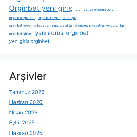
Orginbet yeni giriş
orginbet çevrimdışı para
orginbet çözümü
orginbet üyeliğinden çık
orginbet üyesinin hayatta kalma olasılığı
orginbet şikayetleri ve yorumlar
yeni adresi orginbet
orginbet şirket
yeni giris orginbet
Arşivler
Temmuz 2026
Haziran 2026
Nisan 2026
Eylül 2025
Haziran 2025