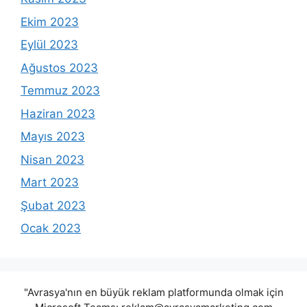
Ekim 2023
Eylül 2023
Ağustos 2023
Temmuz 2023
Haziran 2023
Mayıs 2023
Nisan 2023
Mart 2023
Şubat 2023
Ocak 2023
"Avrasya'nın en büyük reklam platformunda olmak için