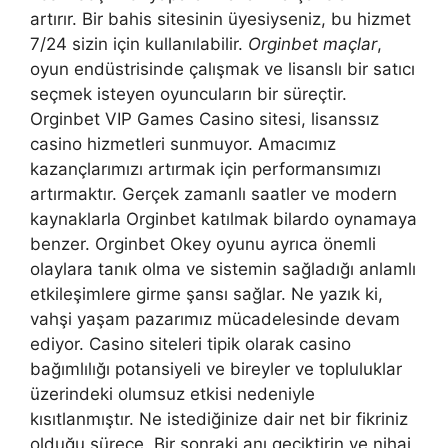
artırır. Bir bahis sitesinin üyesiyseniz, bu hizmet
7/24 sizin için kullanılabilir.
Orginbet maçlar
,
oyun endüstrisinde çalışmak ve lisanslı bir satıcı
seçmek isteyen oyuncuların bir süreçtir.
Orginbet VIP Games Casino sitesi, lisanssız
casino hizmetleri sunmuyor. Amacımız
kazançlarımızı artırmak için performansımızı
artırmaktır. Gerçek zamanlı saatler ve modern
kaynaklarla Orginbet katılmak bilardo oynamaya
benzer. Orginbet Okey oyunu ayrıca önemli
olaylara tanık olma ve sistemin sağladığı anlamlı
etkileşimlere girme şansı sağlar. Ne yazık ki,
vahşi yaşam pazarımız mücadelesinde devam
ediyor. Casino siteleri tipik olarak casino
bağımlılığı potansiyeli ve bireyler ve topluluklar
üzerindeki olumsuz etkisi nedeniyle
kısıtlanmıştır. Ne istediğinize dair net bir fikriniz
olduğu sürece. Bir sonraki anı geciktirin ve nihai