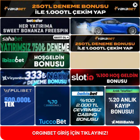
×
ORGINBET GİRİŞ İÇİN TIKLAYINIZ!