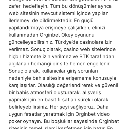
zaferi hedefleyin. Tüm bu dönüşümler ayrıca
web sitesinin mevcut sistemi içinde yapılan
ilerlemeyi de bildirmektedir. En güçlü
yapılandırmaya erişmeye çalışırken, elinizi
kullanmadan Orginbet Okey oyununu
güncelleyebilirsiniz. Türkiye’de casinolara izin
verilmez. Sonuç olarak, casino web sitelerinde
hiçbir hizmete izin verilmez ve BTK tarafından
algılanan herhangi bir site hemen engellenir.
Sonuç olarak, kullanıcılar giriş sorunları
nedeniyle bahis sitesine erişememe konusuyla
karşılaşırlar. Olasılığı değerlendirerek ve güvenli
bir bahis atmosferi oluşturarak, alışveriş
yapmak için en basit fırsatları sürekli olarak
belirleyebilirsiniz. Her şeyi sağlıyoruz. Daha
uygun fırsatlar yaratmak için Orginbet video
poker oynayın. Bu boşluklar sayesinde Orginbet
sitesinin temel işlemi keşfetmen için hazır. En