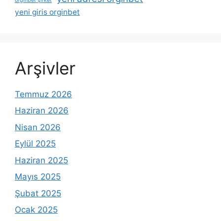
orginbet şirket
yeni giris orginbet
Arşivler
Temmuz 2026
Haziran 2026
Nisan 2026
Eylül 2025
Haziran 2025
Mayıs 2025
Şubat 2025
Ocak 2025