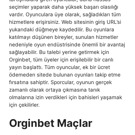
seçimler yaparak daha yüksek başarı olasılığı
vardır. Oyunculara üye olarak, sağladıkları tüm
hizmetlere erişirsiniz. Web sitesinin giriş URL’si
yukarıdaki düğmeye kaydedilir. Bu oyunlara
katılmayı düşünen bireyler, sunulan hizmetler
nedeniyle oyun endüstrisinde önemli bir avantaj
sağlayabilir. Bu talebi yerine getirmek için
Orginbet, tüm üyeler için erişilebilir bir canlı
yayın başlattı. Tüm oyuncular, ek bir ücret
ödemeden sitede bulunan oyunları takip etme
fırsatına sahiptir. Sporcular, oyunun gerçek
zamanlı olarak ortaya çıkmasına tanık
olmalarına izin verdikleri için bahisleri yaşamak
için çekilirler.
Orginbet Maçlar