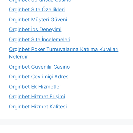
Orginbet Site Özellikleri
Orginbet Müşteri Güveni
Orginbet İos Deneyimi
Orginbet Site İncelemeleri
Orginbet Poker Turnuvalarına Katılma Kuralları
Nelerdir
Orginbet Güvenilir Casino
Orginbet Çevrimiçi Adres
Orginbet Ek Hizmetler
Orginbet Hizmet Erişimi
Orginbet Hizmet Kalitesi