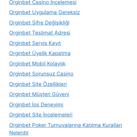
Orginbet Casino İncelemesi
Orginbet Uygulama Gereksiz
Orginbet Şifre Değişikliği
Orginbet Teslimat Adresi
Orginbet Servis Kayıt
Orginbet Üyelik Kapatma
Orginbet Mobil Kolaylık
Orginbet Sorunsuz Casino
Orginbet Site Özellikleri
Orginbet Müşteri Güveni
Orginbet İos Deneyimi
Orginbet Site İncelemeleri
Orginbet Poker Turnuvalarına Katılma Kuralları
Nelerdir