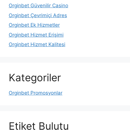
Orginbet Güvenilir Casino
Orginbet Çevrimiçi Adres
Orginbet Ek Hizmetler
Orginbet Hizmet Erişimi
Orginbet Hizmet Kalitesi
Kategoriler
Orginbet Promosyonlar
Etiket Bulutu