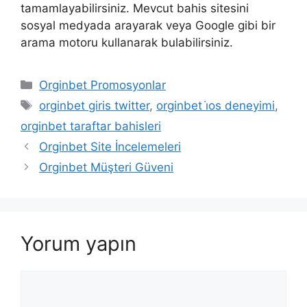
tamamlayabilirsiniz. Mevcut bahis sitesini
sosyal medyada arayarak veya Google gibi bir
arama motoru kullanarak bulabilirsiniz.
Kategoriler
Orginbet Promosyonlar
Etiketler
orginbet giris twitter
,
orginbet i̇os deneyimi
,
orginbet taraftar bahisleri
Orginbet Site İncelemeleri
Orginbet Müşteri Güveni
Yorum yapın
Yorum