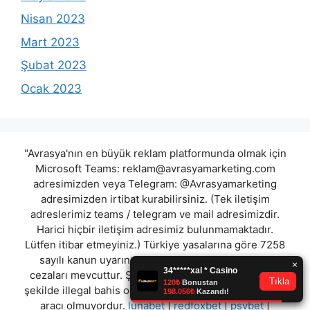
Nisan 2023
Mart 2023
Şubat 2023
Ocak 2023
"Avrasya'nın en büyük reklam platformunda olmak için
Microsoft Teams:
reklam@avrasyamarketing.com
adresimizden veya Telegram: @Avrasyamarketing
adresimizden irtibat kurabilirsiniz. (Tek iletişim
adreslerimiz teams / telegram ve mail adresimizdir.
Harici hiçbir iletişim adresimiz bulunmamaktadır.
Lütfen itibar etmeyiniz.) Türkiye yasalarına göre 7258
sayılı kanun uyarınca yasa dışı bahis oynamanın
cezaları mevcuttur. Şu an bulunduğunuz site hiç bir
şekilde illegal bahis oyunları oynatmıyor ve oynamaya
aracı olmuyordur.
lunabet
|
redfoxbet
|
psvbet
|