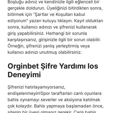
Boşluğu adınız ve kendinizle ilgili eğlenceli bir
gerçekle doldurun. Üyeliğinizi bitirdikten sonra,
bitirmek için “Şartlar ve Koşulları kabul
ediyorum” yazan kutuyu tıklayın. Kayıt olduktan
sonra, kullanıcı adınızı ve şifrenizi kullanarak
giriş yapabilirsiniz. Herhangi bir sorunla
karşılaşırsanız, girişinizle ilgili bir sorun olabilir.
Örneğin, şifrenizi yanlış yerleştirmiş veya
kullanıcı adınızı unutmuş olabilirsiniz.
Orginbet Şifre Yardımı Ios
Deneyimi
Şifrenizi hatırlayamıyorsanız,
endişelenmeyin!Spor taraftarları canlı oyunlara
bahis oynamayı severler ve aksiyona katılmak
çok kolaydır. Bahis yapmaya başlamadan önce,
sitenin bir üyesi olmanız gerekir. Canlı bahis