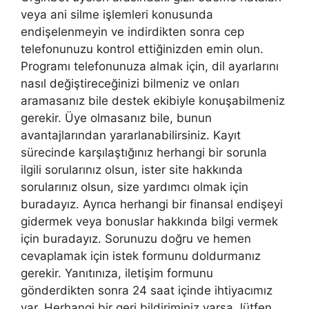
veya ani silme işlemleri konusunda
endişelenmeyin ve indirdikten sonra cep
telefonunuzu kontrol ettiğinizden emin olun.
Programı telefonunuza almak için, dil ayarlarını
nasıl değiştireceğinizi bilmeniz ve onları
aramasanız bile destek ekibiyle konuşabilmeniz
gerekir. Üye olmasanız bile, bunun
avantajlarından yararlanabilirsiniz. Kayıt
sürecinde karşılaştığınız herhangi bir sorunla
ilgili sorularınız olsun, ister site hakkında
sorularınız olsun, size yardımcı olmak için
buradayız. Ayrıca herhangi bir finansal endişeyi
gidermek veya bonuslar hakkında bilgi vermek
için buradayız. Sorunuzu doğru ve hemen
cevaplamak için istek formunu doldurmanız
gerekir. Yanıtınıza, iletişim formunu
gönderdikten sonra 24 saat içinde ihtiyacımız
var. Herhangi bir geri bildiriminiz varsa, lütfen