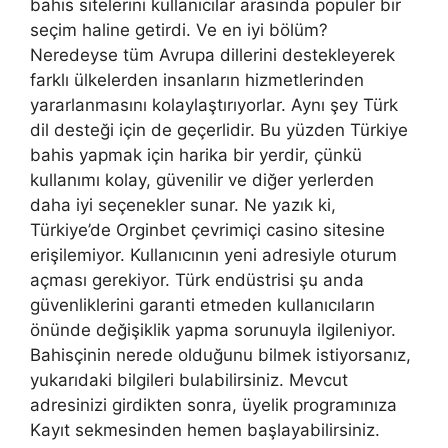
bahis sitelerini kullanıcılar arasında popüler bir
seçim haline getirdi. Ve en iyi bölüm?
Neredeyse tüm Avrupa dillerini destekleyerek
farklı ülkelerden insanların hizmetlerinden
yararlanmasını kolaylaştırıyorlar. Aynı şey Türk
dil desteği için de geçerlidir. Bu yüzden Türkiye
bahis yapmak için harika bir yerdir, çünkü
kullanımı kolay, güvenilir ve diğer yerlerden
daha iyi seçenekler sunar. Ne yazık ki,
Türkiye’de Orginbet çevrimiçi casino sitesine
erişilemiyor. Kullanıcının yeni adresiyle oturum
açması gerekiyor. Türk endüstrisi şu anda
güvenliklerini garanti etmeden kullanıcıların
önünde değişiklik yapma sorunuyla ilgileniyor.
Bahisçinin nerede olduğunu bilmek istiyorsanız,
yukarıdaki bilgileri bulabilirsiniz. Mevcut
adresinizi girdikten sonra, üyelik programınıza
Kayıt sekmesinden hemen başlayabilirsiniz.