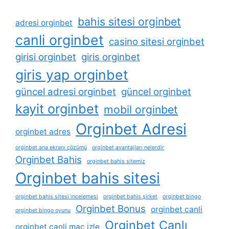
bahis sitesi orginbet
adresi orginbet
canli orginbet
casino sitesi orginbet
girisi orginbet
giris orginbet
giris yap orginbet
güncel adresi orginbet
güncel orginbet
kayit orginbet
mobil orginbet
Orginbet Adresi
orginbet adres
orginbet ana ekranı çözümü
orginbet avantajları nelerdir
Orginbet Bahis
orginbet bahis sitemiz
Orginbet bahis sitesi
orginbet bahis sitesi i̇ncelemesi
orginbet bahis şirket
orginbet bingo
Orginbet Bonus
orginbet canli
orginbet bingo oyunu
Orginbet Canlı
orginbet canli maç izle