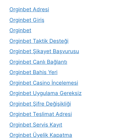
Orginbet Adresi
Orginbet Giriş
Orginbet
Orginbet Taktik Desteği
Orginbet Şikayet Başvurusu
Orginbet Canlı Bağlantı
Orginbet Bahis Yeri
Orginbet Casino İncelemesi
Orginbet Uygulama Gereksiz
Orginbet Şifre Değişikliği
Orginbet Teslimat Adresi
Orginbet Servis Kayıt
Orginbet Üyelik Kapatma