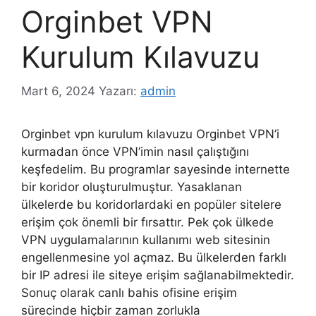
Orginbet VPN
Kurulum Kılavuzu
Mart 6, 2024
Yazarı:
admin
Orginbet vpn kurulum kılavuzu Orginbet VPN’i
kurmadan önce VPN’imin nasıl çalıştığını
keşfedelim. Bu programlar sayesinde internette
bir koridor oluşturulmuştur. Yasaklanan
ülkelerde bu koridorlardaki en popüler sitelere
erişim çok önemli bir fırsattır. Pek çok ülkede
VPN uygulamalarının kullanımı web sitesinin
engellenmesine yol açmaz. Bu ülkelerden farklı
bir IP adresi ile siteye erişim sağlanabilmektedir.
Sonuç olarak canlı bahis ofisine erişim
sürecinde hiçbir zaman zorlukla