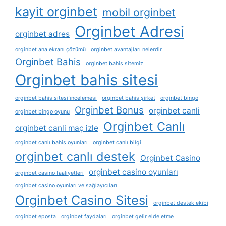
kayit orginbet
mobil orginbet
Orginbet Adresi
orginbet adres
orginbet ana ekranı çözümü
orginbet avantajları nelerdir
Orginbet Bahis
orginbet bahis sitemiz
Orginbet bahis sitesi
orginbet bahis sitesi i̇ncelemesi
orginbet bahis şirket
orginbet bingo
Orginbet Bonus
orginbet canli
orginbet bingo oyunu
Orginbet Canlı
orginbet canli maç izle
orginbet canlı bahis oyunları
orginbet canlı bilgi
orginbet canlı destek
Orginbet Casino
orginbet casino oyunları
orginbet casino faaliyetleri
orginbet casino oyunları ve sağlayıcıları
Orginbet Casino Sitesi
orginbet destek ekibi
orginbet eposta
orginbet faydaları
orginbet gelir elde etme