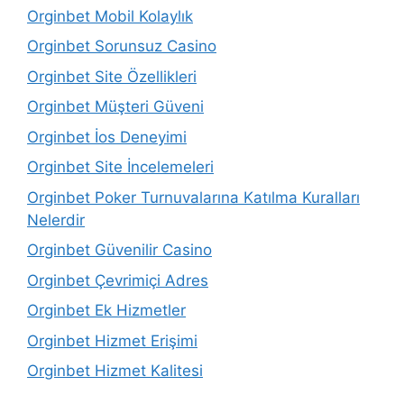
Orginbet Mobil Kolaylık
Orginbet Sorunsuz Casino
Orginbet Site Özellikleri
Orginbet Müşteri Güveni
Orginbet İos Deneyimi
Orginbet Site İncelemeleri
Orginbet Poker Turnuvalarına Katılma Kuralları
Nelerdir
Orginbet Güvenilir Casino
Orginbet Çevrimiçi Adres
Orginbet Ek Hizmetler
Orginbet Hizmet Erişimi
Orginbet Hizmet Kalitesi