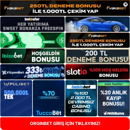
×
ORGINBET GİRİŞ İÇİN TIKLAYINIZ!