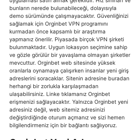
uygulaması satın almak gereklidir. Hız sınırları ve
bunların nerede bulunabileceği, dolayısıyla
demo sürümünde çalışmayacaktır. Güvenliğinizi
sağlamak için Orginbet VPN programını
kurmadan önce kapsamlı bir araştırma
yapmanız önerilir. Piyasada birçok VPN şirketi
bulunmaktadır. Uygun lokasyon seçimine sahip
ve gözle görülür bir yavaşlama olmayan şirketler
mevcuttur. Orginbet web sitesinde yüksek
oranlarla oynamaya çalışırken insanlar yeni giriş
adreslerini soracaklar. Sitenin adresine buradan
herhangi bir zorlukla karşılaşmadan
ulaşabilirsiniz. Linke tıklamanız Orginbet
erişmenizi sağlayacaktır. Yalnızca Orginbet yeni
adresiniz değil, web sitemiz adresinizi
değiştirdiğinde oturum açmanız ve sizi hemen
bilgilendirmeniz için bir bağlantı sağlıyoruz.