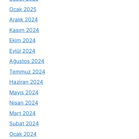
Ocak 2025
Aralık 2024
Kasım 2024
Ekim 2024
Eylül 2024
Ağustos 2024
Temmuz 2024
Haziran 2024
Mayıs 2024
Nisan 2024
Mart 2024
Şubat 2024
Ocak 2024