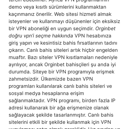
demo veya kısıtlı sürümlerini kullanmaktan
kaçınmanız önerilir. Web sitesi hizmeti almak
isteyenler ve kullanmayı düşünenler için eksiksiz
bir VPN aboneliği en uygun seçimdir.
Orginbet
doğru vpn’i seçme hakkında
VPN hesabınıza
giriş yapın ve kesintisiz bahis fırsatlarının tadını
çıkarın. Canlı bahis siteleri artık hiçbir engelden
muaftır. Bazı siteler VPN kısıtlamaları nedeniyle
ayrılıyor, ancak Orginbet bahisçileri şu anda iyi
durumda. Siteye bir VPN programıyla erişmek
zahmetsizdir. Ülkemizde bazen VPN
programları kullanılarak canlı bahis siteleri ve
sosyal medya hesaplarına erişim
sağlanmaktadır. VPN programı, birden fazla IP
adresi kullanarak bir ağa erişmenize olanak
sağlayacak şekilde tasarlanmıştır. Canlı bahis
sitelerini etkili bir şekilde kullanmak için VPN