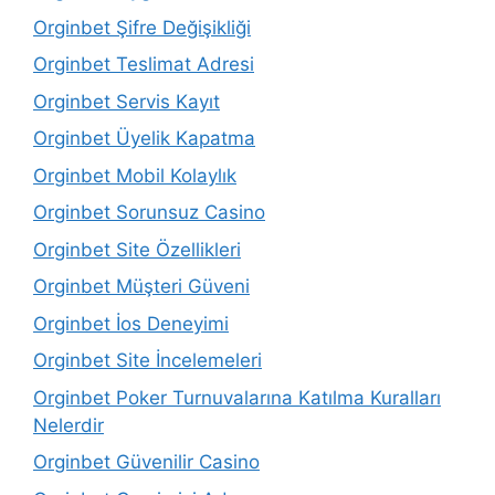
Orginbet Şifre Değişikliği
Orginbet Teslimat Adresi
Orginbet Servis Kayıt
Orginbet Üyelik Kapatma
Orginbet Mobil Kolaylık
Orginbet Sorunsuz Casino
Orginbet Site Özellikleri
Orginbet Müşteri Güveni
Orginbet İos Deneyimi
Orginbet Site İncelemeleri
Orginbet Poker Turnuvalarına Katılma Kuralları
Nelerdir
Orginbet Güvenilir Casino