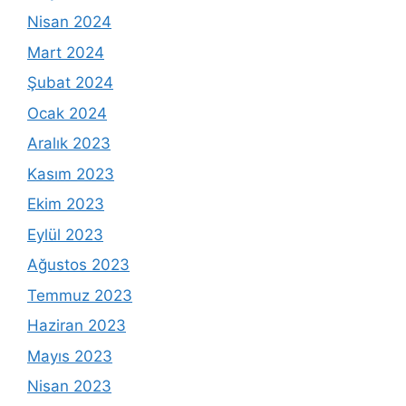
Nisan 2024
Mart 2024
Şubat 2024
Ocak 2024
Aralık 2023
Kasım 2023
Ekim 2023
Eylül 2023
Ağustos 2023
Temmuz 2023
Haziran 2023
Mayıs 2023
Nisan 2023