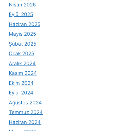
Nisan 2026
Eylül 2025
Haziran 2025
Mayıs 2025
Şubat 2025
Ocak 2025
Aralık 2024
Kasım 2024
Ekim 2024
Eylül 2024
Ağustos 2024
Temmuz 2024
Haziran 2024