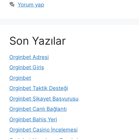
Yorum yap
Son Yazılar
Orginbet Adresi
Orginbet Giriş
Orginbet
Orginbet Taktik Desteği
Orginbet Şikayet Başvurusu
Orginbet Canlı Bağlantı
Orginbet Bahis Yeri
Orginbet Casino İncelemesi