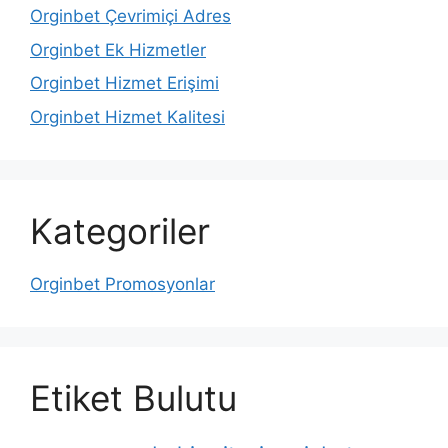
Orginbet Çevrimiçi Adres
Orginbet Ek Hizmetler
Orginbet Hizmet Erişimi
Orginbet Hizmet Kalitesi
Kategoriler
Orginbet Promosyonlar
Etiket Bulutu