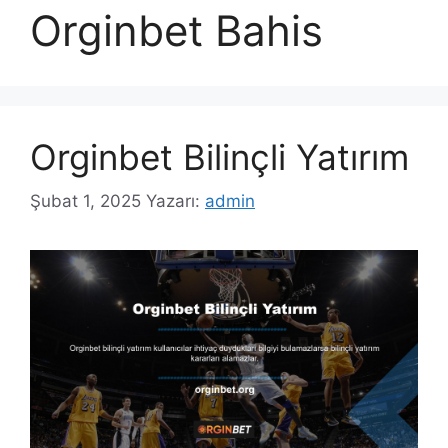
Orginbet Bahis
Orginbet Bilinçli Yatırım
Şubat 1, 2025
Yazarı:
admin