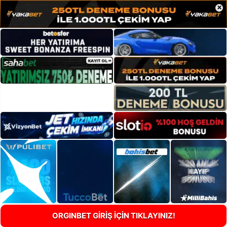
×
ORGINBET GİRİŞ İÇİN TIKLAYINIZ!