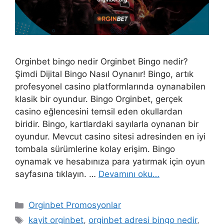
Orginbet bingo nedir Orginbet Bingo nedir?
Şimdi Dijital Bingo Nasıl Oynanır! Bingo, artık
profesyonel casino platformlarında oynanabilen
klasik bir oyundur. Bingo Orginbet, gerçek
casino eğlencesini temsil eden okullardan
biridir. Bingo, kartlardaki sayılarla oynanan bir
oyundur. Mevcut casino sitesi adresinden en iyi
tombala sürümlerine kolay erişim. Bingo
oynamak ve hesabınıza para yatırmak için oyun
sayfasına tıklayın. …
Devamını oku…
Kategoriler
Orginbet Promosyonlar
Etiketler
kayit orginbet
,
orginbet adresi bingo nedir
,