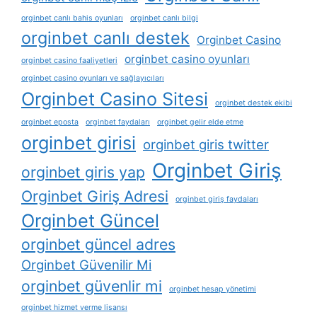
orginbet canlı bahis oyunları
orginbet canlı bilgi
orginbet canlı destek
Orginbet Casino
orginbet casino oyunları
orginbet casino faaliyetleri
orginbet casino oyunları ve sağlayıcıları
Orginbet Casino Sitesi
orginbet destek ekibi
orginbet eposta
orginbet faydaları
orginbet gelir elde etme
orginbet girisi
orginbet giris twitter
Orginbet Giriş
orginbet giris yap
Orginbet Giriş Adresi
orginbet giriş faydaları
Orginbet Güncel
orginbet güncel adres
Orginbet Güvenilir Mi
orginbet güvenlir mi
orginbet hesap yönetimi
orginbet hizmet verme lisansı