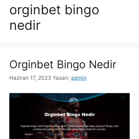
orginbet bingo
nedir
Orginbet Bingo Nedir
Haziran 17, 2023
Yazarı:
admin