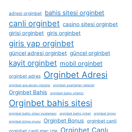
bahis sitesi orginbet
adresi orginbet
canli orginbet
casino sitesi orginbet
girisi orginbet
giris orginbet
giris yap orginbet
güncel adresi orginbet
güncel orginbet
kayit orginbet
mobil orginbet
Orginbet Adresi
orginbet adres
orginbet ana ekranı çözümü
orginbet avantajları nelerdir
Orginbet Bahis
orginbet bahis sitemiz
Orginbet bahis sitesi
orginbet bahis sitesi i̇ncelemesi
orginbet bahis şirket
orginbet bingo
Orginbet Bonus
orginbet canli
orginbet bingo oyunu
Orginbet Canlı
orginbet canli maç izle