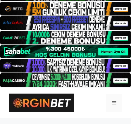
İçeriğe
atla
Menü