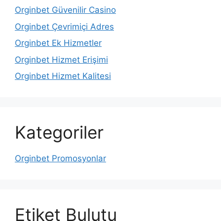
Orginbet Güvenilir Casino
Orginbet Çevrimiçi Adres
Orginbet Ek Hizmetler
Orginbet Hizmet Erişimi
Orginbet Hizmet Kalitesi
Kategoriler
Orginbet Promosyonlar
Etiket Bulutu