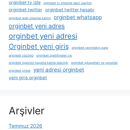
orginbet tv izle
orginbet tv sitesine nasıl ulaştım
orginbet twitter
orginbet twitter hesabı
orginbet whatsapp
orginbet web sitesine katılın
orginbet yeni adres
orginbet yeni adresi
Orginbet yeni giriş
orginbet çevrimdışı para
orginbet çözümü
orginbet üyeliğinden çık
orginbet üyesinin hayatta kalma olasılığı
orginbet şikayetleri ve yorumlar
yeni adresi orginbet
orginbet şirket
yeni giris orginbet
Arşivler
Temmuz 2026