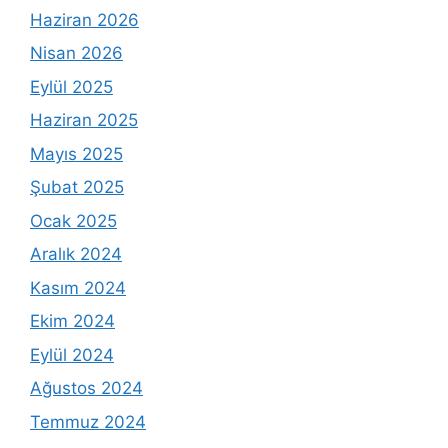
Haziran 2026
Nisan 2026
Eylül 2025
Haziran 2025
Mayıs 2025
Şubat 2025
Ocak 2025
Aralık 2024
Kasım 2024
Ekim 2024
Eylül 2024
Ağustos 2024
Temmuz 2024