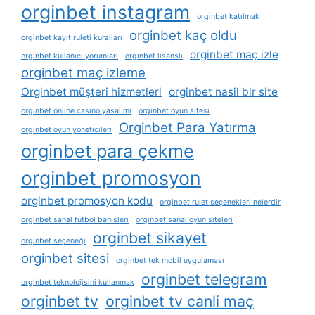
orginbet instagram
orginbet katılmak
orginbet kaç oldu
orginbet kayıt ruleti kuralları
orginbet maç izle
orginbet kullanıcı yorumları
orginbet lisanslı
orginbet maç izleme
Orginbet müşteri hizmetleri
orginbet nasil bir site
orginbet online casino yasal mı
orginbet oyun sitesi
Orginbet Para Yatırma
orginbet oyun yöneticileri
orginbet para çekme
orginbet promosyon
orginbet promosyon kodu
orginbet rulet seçenekleri nelerdir
orginbet sanal futbol bahisleri
orginbet sanal oyun siteleri
orginbet sikayet
orginbet seçeneği
orginbet sitesi
orginbet tek mobil uygulaması
orginbet telegram
orginbet teknolojisini kullanmak
orginbet tv
orginbet tv canli maç