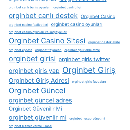
orginbet canlı bahis oyunları
orginbet canlı bilgi
orginbet canlı destek
Orginbet Casino
orginbet casino oyunları
orginbet casino faaliyetleri
orginbet casino oyunları ve sağlayıcıları
Orginbet Casino Sitesi
orginbet destek ekibi
orginbet eposta
orginbet faydaları
orginbet gelir elde etme
orginbet girisi
orginbet giris twitter
Orginbet Giriş
orginbet giris yap
Orginbet Giriş Adresi
orginbet giriş faydaları
Orginbet Güncel
orginbet güncel adres
Orginbet Güvenilir Mi
orginbet güvenlir mi
orginbet hesap yönetimi
orginbet hizmet verme lisansı