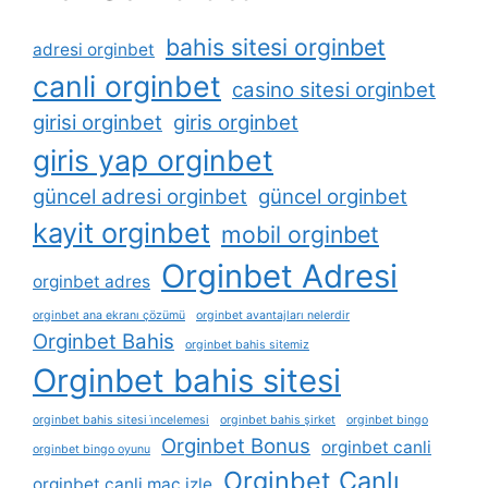
bahis sitesi orginbet
adresi orginbet
canli orginbet
casino sitesi orginbet
girisi orginbet
giris orginbet
giris yap orginbet
güncel adresi orginbet
güncel orginbet
kayit orginbet
mobil orginbet
Orginbet Adresi
orginbet adres
orginbet ana ekranı çözümü
orginbet avantajları nelerdir
Orginbet Bahis
orginbet bahis sitemiz
Orginbet bahis sitesi
orginbet bahis sitesi i̇ncelemesi
orginbet bahis şirket
orginbet bingo
Orginbet Bonus
orginbet canli
orginbet bingo oyunu
Orginbet Canlı
orginbet canli maç izle