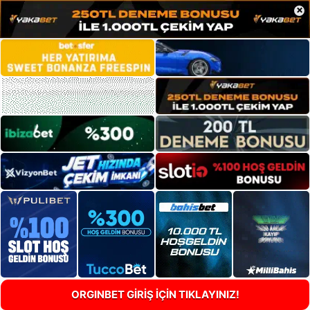
×
ORGINBET GİRİŞ İÇİN TIKLAYINIZ!