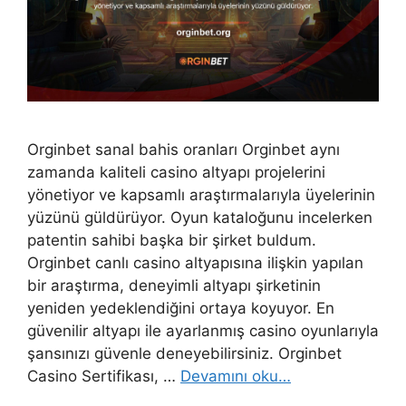
Orginbet sanal bahis oranları Orginbet aynı
zamanda kaliteli casino altyapı projelerini
yönetiyor ve kapsamlı araştırmalarıyla üyelerinin
yüzünü güldürüyor. Oyun kataloğunu incelerken
patentin sahibi başka bir şirket buldum.
Orginbet canlı casino altyapısına ilişkin yapılan
bir araştırma, deneyimli altyapı şirketinin
yeniden yedeklendiğini ortaya koyuyor. En
güvenilir altyapı ile ayarlanmış casino oyunlarıyla
şansınızı güvenle deneyebilirsiniz. Orginbet
Casino Sertifikası, …
Devamını oku…