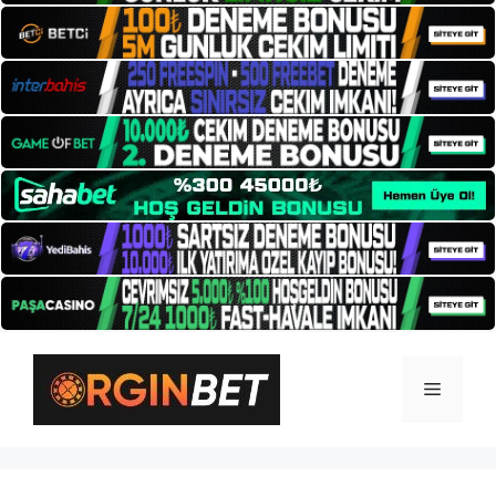
İçeriğe
atla
Menü