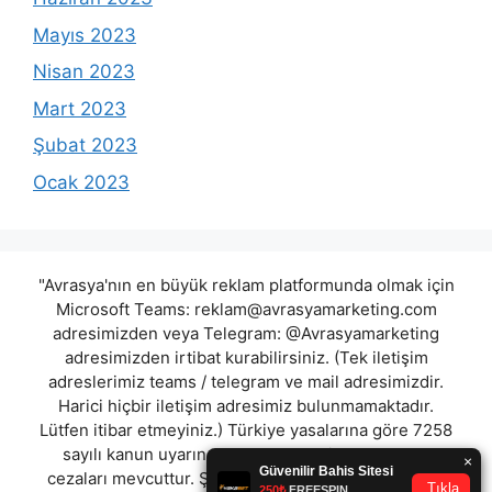
Mayıs 2023
Nisan 2023
Mart 2023
Şubat 2023
Ocak 2023
"Avrasya'nın en büyük reklam platformunda olmak için
Microsoft Teams:
reklam@avrasyamarketing.com
adresimizden veya Telegram: @Avrasyamarketing
adresimizden irtibat kurabilirsiniz. (Tek iletişim
adreslerimiz teams / telegram ve mail adresimizdir.
Harici hiçbir iletişim adresimiz bulunmamaktadır.
Lütfen itibar etmeyiniz.) Türkiye yasalarına göre 7258
sayılı kanun uyarınca yasa dışı bahis oynamanın
cezaları mevcuttur. Şu an bulunduğunuz site hiç bir