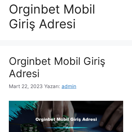
Orginbet Mobil
Giriş Adresi
Orginbet Mobil Giriş
Adresi
Mart 22, 2023
Yazarı:
admin