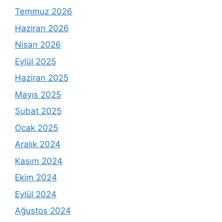
Temmuz 2026
Haziran 2026
Nisan 2026
Eylül 2025
Haziran 2025
Mayıs 2025
Şubat 2025
Ocak 2025
Aralık 2024
Kasım 2024
Ekim 2024
Eylül 2024
Ağustos 2024