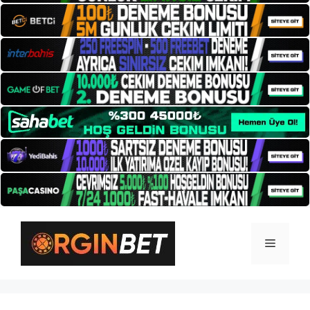
İçeriğe
atla
Menü