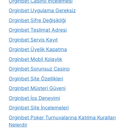
Orginbet Casino İncelemesi
Orginbet Uygulama Gereksiz
Orginbet Şifre Değişikliği
Orginbet Teslimat Adresi
Orginbet Servis Kayıt
Orginbet Üyelik Kapatma
Orginbet Mobil Kolaylık
Orginbet Sorunsuz Casino
Orginbet Site Özellikleri
Orginbet Müşteri Güveni
Orginbet İos Deneyimi
Orginbet Site İncelemeleri
Orginbet Poker Turnuvalarına Katılma Kuralları
Nelerdir