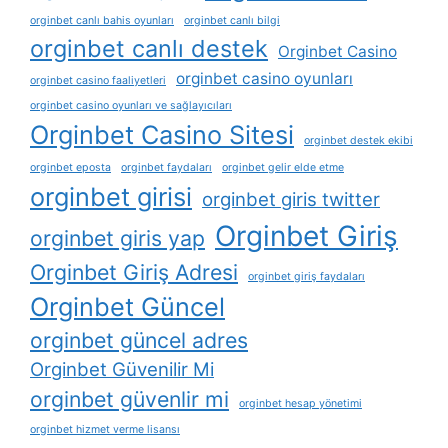
orginbet canlı bahis oyunları
orginbet canlı bilgi
orginbet canlı destek
Orginbet Casino
orginbet casino oyunları
orginbet casino faaliyetleri
orginbet casino oyunları ve sağlayıcıları
Orginbet Casino Sitesi
orginbet destek ekibi
orginbet eposta
orginbet faydaları
orginbet gelir elde etme
orginbet girisi
orginbet giris twitter
Orginbet Giriş
orginbet giris yap
Orginbet Giriş Adresi
orginbet giriş faydaları
Orginbet Güncel
orginbet güncel adres
Orginbet Güvenilir Mi
orginbet güvenlir mi
orginbet hesap yönetimi
orginbet hizmet verme lisansı