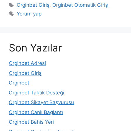
Etiketler
Orginbet Giriş
,
Orginbet Otomatik Giriş
Yorum yap
Son Yazılar
Orginbet Adresi
Orginbet Giriş
Orginbet
Orginbet Taktik Desteği
Orginbet Şikayet Başvurusu
Orginbet Canlı Bağlantı
Orginbet Bahis Yeri