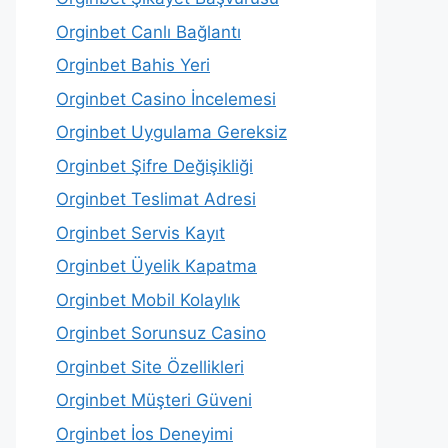
Orginbet Canlı Bağlantı
Orginbet Bahis Yeri
Orginbet Casino İncelemesi
Orginbet Uygulama Gereksiz
Orginbet Şifre Değişikliği
Orginbet Teslimat Adresi
Orginbet Servis Kayıt
Orginbet Üyelik Kapatma
Orginbet Mobil Kolaylık
Orginbet Sorunsuz Casino
Orginbet Site Özellikleri
Orginbet Müşteri Güveni
Orginbet İos Deneyimi