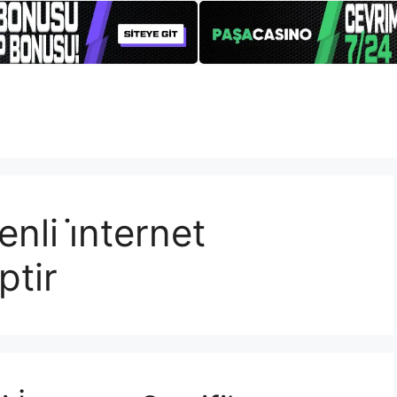
nli i̇nternet
ptir