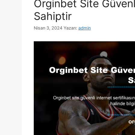
Orginbet Site Güvenli
Sahiptir
Nisan 3, 2024
Yazarı:
admin