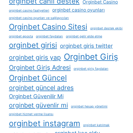
orginbet canlı destek
Orginbet Casino
orginbet casino oyunları
orginbet casino faaliyetleri
orginbet casino oyunları ve sağlayıcıları
Orginbet Casino Sitesi
orginbet destek ekibi
orginbet eposta
orginbet faydaları
orginbet gelir elde etme
orginbet girisi
orginbet giris twitter
Orginbet Giriş
orginbet giris yap
Orginbet Giriş Adresi
orginbet giriş faydaları
Orginbet Güncel
orginbet güncel adres
Orginbet Güvenilir Mi
orginbet güvenlir mi
orginbet hesap yönetimi
orginbet hizmet verme lisansı
orginbet instagram
orginbet katılmak