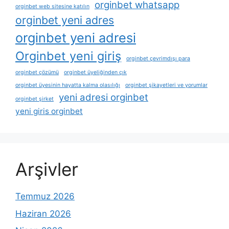
orginbet whatsapp
orginbet web sitesine katılın
orginbet yeni adres
orginbet yeni adresi
Orginbet yeni giriş
orginbet çevrimdışı para
orginbet çözümü
orginbet üyeliğinden çık
orginbet üyesinin hayatta kalma olasılığı
orginbet şikayetleri ve yorumlar
yeni adresi orginbet
orginbet şirket
yeni giris orginbet
Arşivler
Temmuz 2026
Haziran 2026