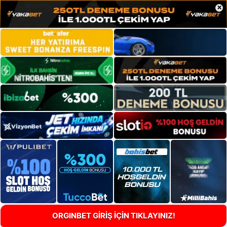
×
ORGINBET GİRİŞ İÇİN TIKLAYINIZ!