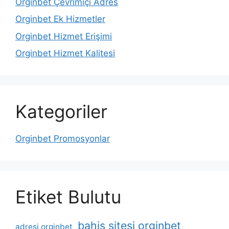
Orginbet Çevrimiçi Adres
Orginbet Ek Hizmetler
Orginbet Hizmet Erişimi
Orginbet Hizmet Kalitesi
Kategoriler
Orginbet Promosyonlar
Etiket Bulutu
bahis sitesi orginbet
adresi orginbet