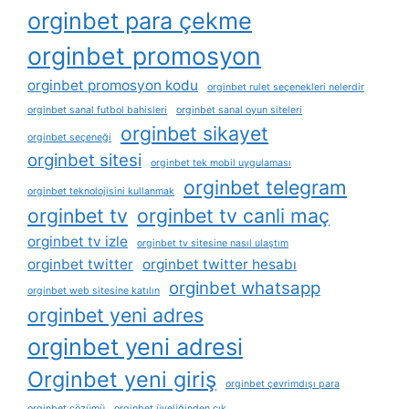
orginbet para çekme
orginbet promosyon
orginbet promosyon kodu
orginbet rulet seçenekleri nelerdir
orginbet sanal futbol bahisleri
orginbet sanal oyun siteleri
orginbet sikayet
orginbet seçeneği
orginbet sitesi
orginbet tek mobil uygulaması
orginbet telegram
orginbet teknolojisini kullanmak
orginbet tv
orginbet tv canli maç
orginbet tv izle
orginbet tv sitesine nasıl ulaştım
orginbet twitter
orginbet twitter hesabı
orginbet whatsapp
orginbet web sitesine katılın
orginbet yeni adres
orginbet yeni adresi
Orginbet yeni giriş
orginbet çevrimdışı para
orginbet çözümü
orginbet üyeliğinden çık