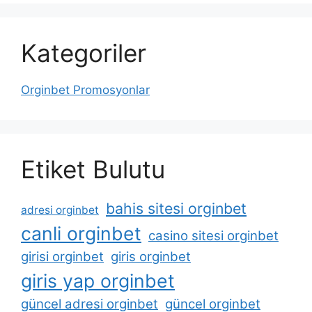
Kategoriler
Orginbet Promosyonlar
Etiket Bulutu
bahis sitesi orginbet
adresi orginbet
canli orginbet
casino sitesi orginbet
girisi orginbet
giris orginbet
giris yap orginbet
güncel adresi orginbet
güncel orginbet