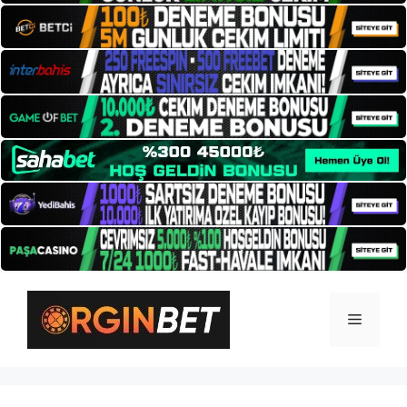
İçeriğe
atla
Menü