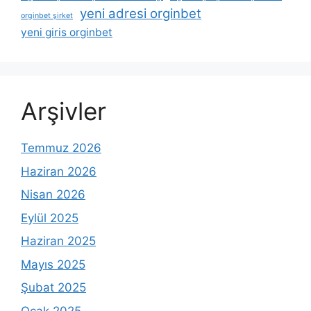
yeni adresi orginbet
orginbet şirket
yeni giris orginbet
Arşivler
Temmuz 2026
Haziran 2026
Nisan 2026
Eylül 2025
Haziran 2025
Mayıs 2025
Şubat 2025
Ocak 2025