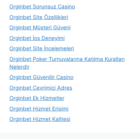
Orginbet Sorunsuz Casino
Orginbet Site Özellikleri
Orginbet Müşteri Güveni
Orginbet İos Deneyimi
Orginbet Site İncelemeleri
Orginbet Poker Turnuvalarına Katılma Kuralları
Nelerdir
Orginbet Güvenilir Casino
Orginbet Çevrimiçi Adres
Orginbet Ek Hizmetler
Orginbet Hizmet Erişimi
Orginbet Hizmet Kalitesi