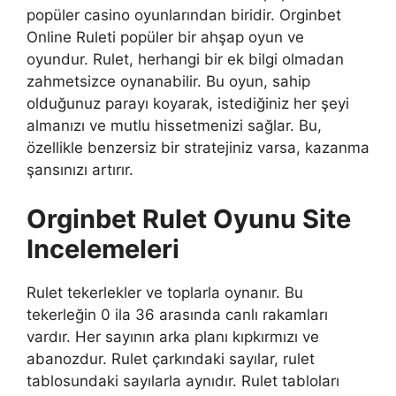
popüler casino oyunlarından biridir. Orginbet
Online Ruleti popüler bir ahşap oyun ve
oyundur. Rulet, herhangi bir ek bilgi olmadan
zahmetsizce oynanabilir. Bu oyun, sahip
olduğunuz parayı koyarak, istediğiniz her şeyi
almanızı ve mutlu hissetmenizi sağlar. Bu,
özellikle benzersiz bir stratejiniz varsa, kazanma
şansınızı artırır.
Orginbet Rulet Oyunu Site
Incelemeleri
Rulet tekerlekler ve toplarla oynanır. Bu
tekerleğin 0 ila 36 arasında canlı rakamları
vardır. Her sayının arka planı kıpkırmızı ve
abanozdur. Rulet çarkındaki sayılar, rulet
tablosundaki sayılarla aynıdır. Rulet tabloları