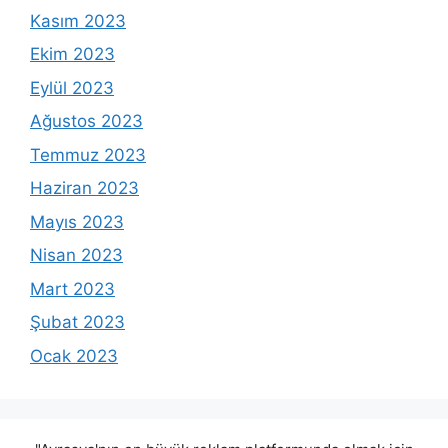
Kasım 2023
Ekim 2023
Eylül 2023
Ağustos 2023
Temmuz 2023
Haziran 2023
Mayıs 2023
Nisan 2023
Mart 2023
Şubat 2023
Ocak 2023