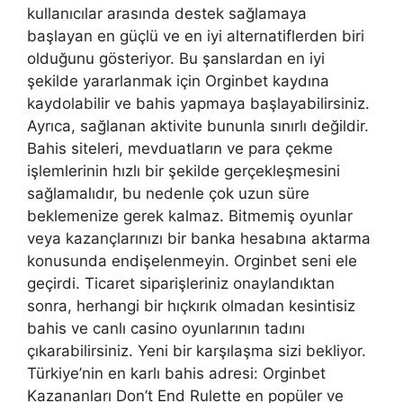
kullanıcılar arasında destek sağlamaya
başlayan en güçlü ve en iyi alternatiflerden biri
olduğunu gösteriyor. Bu şanslardan en iyi
şekilde yararlanmak için Orginbet kaydına
kaydolabilir ve bahis yapmaya başlayabilirsiniz.
Ayrıca, sağlanan aktivite bununla sınırlı değildir.
Bahis siteleri, mevduatların ve para çekme
işlemlerinin hızlı bir şekilde gerçekleşmesini
sağlamalıdır, bu nedenle çok uzun süre
beklemenize gerek kalmaz. Bitmemiş oyunlar
veya kazançlarınızı bir banka hesabına aktarma
konusunda endişelenmeyin. Orginbet seni ele
geçirdi. Ticaret siparişleriniz onaylandıktan
sonra, herhangi bir hıçkırık olmadan kesintisiz
bahis ve canlı casino oyunlarının tadını
çıkarabilirsiniz. Yeni bir karşılaşma sizi bekliyor.
Türkiye’nin en karlı bahis adresi: Orginbet
Kazananları Don’t End Rulette en popüler ve