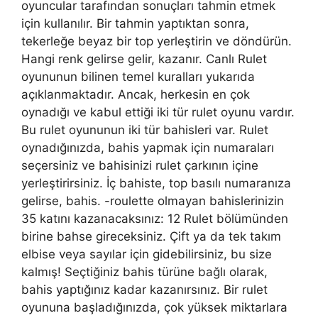
oyuncular tarafından sonuçları tahmin etmek
için kullanılır. Bir tahmin yaptıktan sonra,
tekerleğe beyaz bir top yerleştirin ve döndürün.
Hangi renk gelirse gelir, kazanır. Canlı Rulet
oyununun bilinen temel kuralları yukarıda
açıklanmaktadır. Ancak, herkesin en çok
oynadığı ve kabul ettiği iki tür rulet oyunu vardır.
Bu rulet oyununun iki tür bahisleri var. Rulet
oynadığınızda, bahis yapmak için numaraları
seçersiniz ve bahisinizi rulet çarkının içine
yerleştirirsiniz. İç bahiste, top basılı numaranıza
gelirse, bahis. -roulette olmayan bahislerinizin
35 katını kazanacaksınız: 12 Rulet bölümünden
birine bahse gireceksiniz. Çift ya da tek takım
elbise veya sayılar için gidebilirsiniz, bu size
kalmış! Seçtiğiniz bahis türüne bağlı olarak,
bahis yaptığınız kadar kazanırsınız. Bir rulet
oyununa başladığınızda, çok yüksek miktarlara