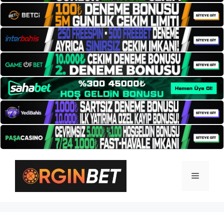
İçeriğe
atla
Menü