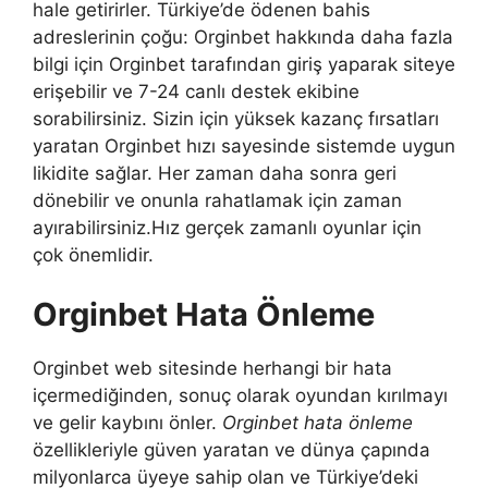
hale getirirler. Türkiye’de ödenen bahis
adreslerinin çoğu: Orginbet hakkında daha fazla
bilgi için Orginbet tarafından giriş yaparak siteye
erişebilir ve 7-24 canlı destek ekibine
sorabilirsiniz. Sizin için yüksek kazanç fırsatları
yaratan Orginbet hızı sayesinde sistemde uygun
likidite sağlar. Her zaman daha sonra geri
dönebilir ve onunla rahatlamak için zaman
ayırabilirsiniz.Hız gerçek zamanlı oyunlar için
çok önemlidir.
Orginbet Hata Önleme
Orginbet web sitesinde herhangi bir hata
içermediğinden, sonuç olarak oyundan kırılmayı
ve gelir kaybını önler.
Orginbet hata önleme
özellikleriyle güven yaratan ve dünya çapında
milyonlarca üyeye sahip olan ve Türkiye’deki