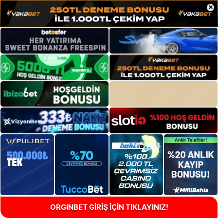
×
ORGINBET GİRİŞ İÇİN TIKLAYINIZ!