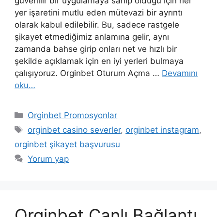
güvenilir bir uygulamaya sahip olduğu için her
yer işaretini mutlu eden mütevazi bir ayrıntı
olarak kabul edilebilir. Bu, sadece rastgele
şikayet etmediğimiz anlamına gelir, aynı
zamanda bahse girip onları net ve hızlı bir
şekilde açıklamak için en iyi yerleri bulmaya
çalışıyoruz. Orginbet Oturum Açma …
Devamını
oku…
Kategoriler
Orginbet Promosyonlar
Etiketler
orginbet casino severler
,
orginbet instagram
,
orginbet şikayet başvurusu
Yorum yap
Orginbet Canlı Bağlantı