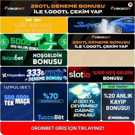
×
ORGINBET GİRİŞ İÇİN TIKLAYINIZ!