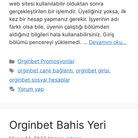
web sitesi kullanılabilir olduktan sonra
gerçekleştirilen bir işlemdir. Üyeliğiniz yoksa, ilk
kez bir hesap yapmanız gerekir. İşyerinin adı
farklı olsa bile, üyenin çalıştığı bölümden
aldığınız bilgileri hala kullanabilirsiniz. Giriş
bölümü pencereyi yüklemedi. …
Devamını oku…
Kategoriler
Orginbet Promosyonlar
Etiketler
orginbet canlı bağlantı
,
orginbet girisi
,
orginbet sosyal hesaplar
Yorum yap
Orginbet Bahis Yeri