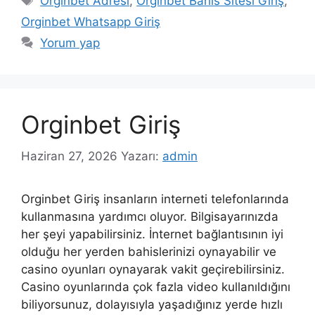
Orginbet Adresi
,
Orginbet Bahis Sitesi Giriş
,
Orginbet Whatsapp Giriş
Yorum yap
Orginbet Giriş
Haziran 27, 2026
Yazarı:
admin
Orginbet Giriş insanların interneti telefonlarında
kullanmasına yardımcı oluyor. Bilgisayarınızda
her şeyi yapabilirsiniz. İnternet bağlantısının iyi
olduğu her yerden bahislerinizi oynayabilir ve
casino oyunları oynayarak vakit geçirebilirsiniz.
Casino oyunlarında çok fazla video kullanıldığını
biliyorsunuz, dolayısıyla yaşadığınız yerde hızlı