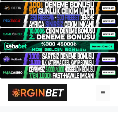
İçeriğe
atla
Menü