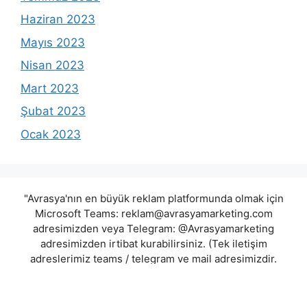
Haziran 2023
Mayıs 2023
Nisan 2023
Mart 2023
Şubat 2023
Ocak 2023
"Avrasya'nın en büyük reklam platformunda olmak için
Microsoft Teams:
reklam@avrasyamarketing.com
adresimizden veya Telegram: @Avrasyamarketing
adresimizden irtibat kurabilirsiniz. (Tek iletişim
adreslerimiz teams / telegram ve mail adresimizdir.
Harici hiçbir iletişim adresimiz bulunmamaktadır.
Lütfen itibar etmeyiniz.) Türkiye yasalarına göre 7258
sayılı kanun uyarınca yasa dışı bahis oynamanın