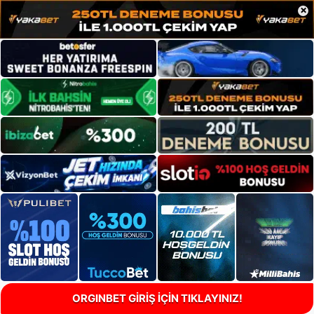
×
ORGINBET GİRİŞ İÇİN TIKLAYINIZ!