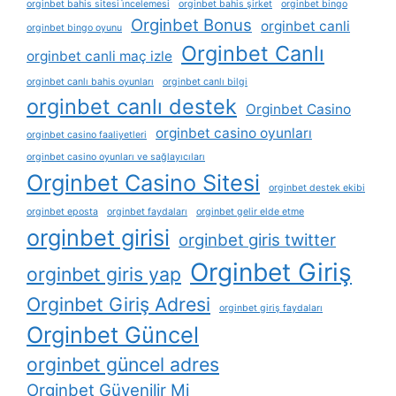
orginbet bahis sitesi i̇ncelemesi
orginbet bahis şirket
orginbet bingo
Orginbet Bonus
orginbet canli
orginbet bingo oyunu
Orginbet Canlı
orginbet canli maç izle
orginbet canlı bahis oyunları
orginbet canlı bilgi
orginbet canlı destek
Orginbet Casino
orginbet casino oyunları
orginbet casino faaliyetleri
orginbet casino oyunları ve sağlayıcıları
Orginbet Casino Sitesi
orginbet destek ekibi
orginbet eposta
orginbet faydaları
orginbet gelir elde etme
orginbet girisi
orginbet giris twitter
Orginbet Giriş
orginbet giris yap
Orginbet Giriş Adresi
orginbet giriş faydaları
Orginbet Güncel
orginbet güncel adres
Orginbet Güvenilir Mi