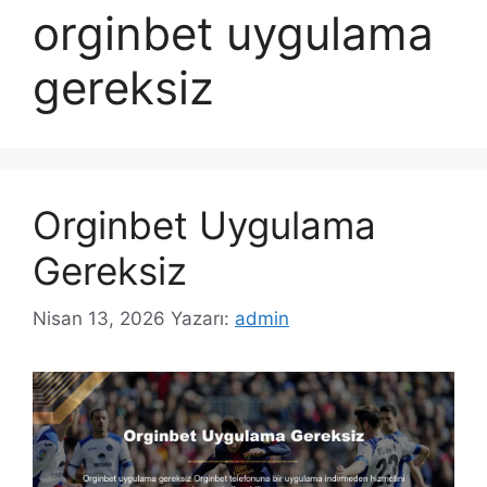
orginbet uygulama
gereksiz
Orginbet Uygulama
Gereksiz
Nisan 13, 2026
Yazarı:
admin