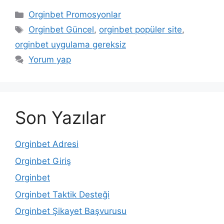
Kategoriler
Orginbet Promosyonlar
Etiketler
Orginbet Güncel
,
orginbet popüler site
,
orginbet uygulama gereksiz
Yorum yap
Son Yazılar
Orginbet Adresi
Orginbet Giriş
Orginbet
Orginbet Taktik Desteği
Orginbet Şikayet Başvurusu