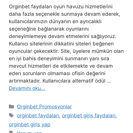
Orginbet faydaları oyun havuzu hizmetlerini
daha fazla seçenekle sunmaya devam ederek,
kullanıcılarımızın dünyanın en ayrıcalıklı
seçeneğine bağlanarak oyunlarını
deneyimlemeye devam etmelerini sağlıyoruz.
Kullanıcı sitelerinin dikkatini siteleri beğenen
oyuncular çekecektir. Site, üyelere mümkün olan
en iyi bahis deneyimini sunmanın yanı sıra
mevcut hizmetleri de etkilemekte ve devam
eden sorunların olmaması ofisin değerini
artırmaktadır. Kullanıcılara alternatif ödül …
Devamını oku…
Kategoriler
Orginbet Promosyonlar
Etiketler
orginbet faydaları
,
orginbet giriş faydaları
,
orginbet giris yap