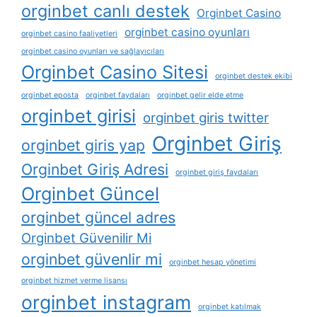
orginbet canlı destek
Orginbet Casino
orginbet casino oyunları
orginbet casino faaliyetleri
orginbet casino oyunları ve sağlayıcıları
Orginbet Casino Sitesi
orginbet destek ekibi
orginbet eposta
orginbet faydaları
orginbet gelir elde etme
orginbet girisi
orginbet giris twitter
Orginbet Giriş
orginbet giris yap
Orginbet Giriş Adresi
orginbet giriş faydaları
Orginbet Güncel
orginbet güncel adres
Orginbet Güvenilir Mi
orginbet güvenlir mi
orginbet hesap yönetimi
orginbet hizmet verme lisansı
orginbet instagram
orginbet katılmak