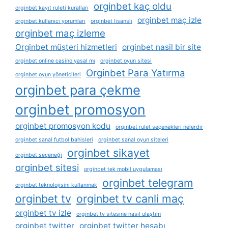
orginbet kaç oldu
orginbet kayıt ruleti kuralları
orginbet maç izle
orginbet kullanıcı yorumları
orginbet lisanslı
orginbet maç izleme
Orginbet müşteri hizmetleri
orginbet nasil bir site
orginbet online casino yasal mı
orginbet oyun sitesi
Orginbet Para Yatırma
orginbet oyun yöneticileri
orginbet para çekme
orginbet promosyon
orginbet promosyon kodu
orginbet rulet seçenekleri nelerdir
orginbet sanal futbol bahisleri
orginbet sanal oyun siteleri
orginbet sikayet
orginbet seçeneği
orginbet sitesi
orginbet tek mobil uygulaması
orginbet telegram
orginbet teknolojisini kullanmak
orginbet tv
orginbet tv canli maç
orginbet tv izle
orginbet tv sitesine nasıl ulaştım
orginbet twitter
orginbet twitter hesabı