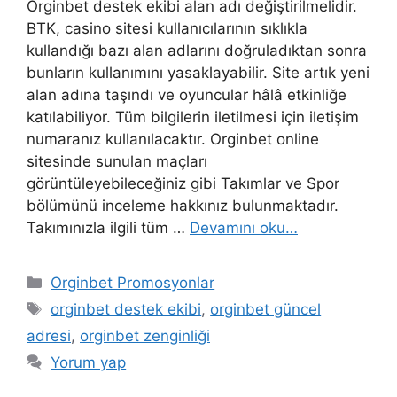
Orginbet destek ekibi alan adı değiştirilmelidir.
BTK, casino sitesi kullanıcılarının sıklıkla
kullandığı bazı alan adlarını doğruladıktan sonra
bunların kullanımını yasaklayabilir. Site artık yeni
alan adına taşındı ve oyuncular hâlâ etkinliğe
katılabiliyor. Tüm bilgilerin iletilmesi için iletişim
numaranız kullanılacaktır. Orginbet online
sitesinde sunulan maçları
görüntüleyebileceğiniz gibi Takımlar ve Spor
bölümünü inceleme hakkınız bulunmaktadır.
Takımınızla ilgili tüm …
Devamını oku…
Kategoriler
Orginbet Promosyonlar
Etiketler
orginbet destek ekibi
,
orginbet güncel
adresi
,
orginbet zenginliği
Yorum yap