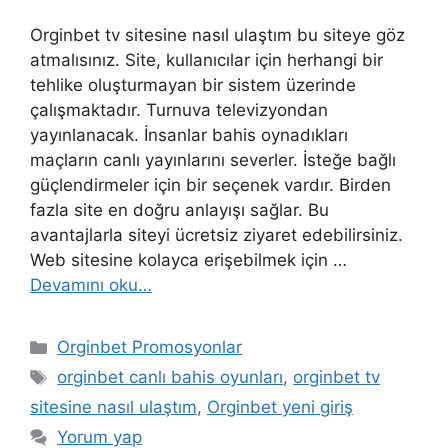
Orginbet tv sitesine nasıl ulaştım bu siteye göz
atmalısınız. Site, kullanıcılar için herhangi bir
tehlike oluşturmayan bir sistem üzerinde
çalışmaktadır. Turnuva televizyondan
yayınlanacak. İnsanlar bahis oynadıkları
maçların canlı yayınlarını severler. İsteğe bağlı
güçlendirmeler için bir seçenek vardır. Birden
fazla site en doğru anlayışı sağlar. Bu
avantajlarla siteyi ücretsiz ziyaret edebilirsiniz.
Web sitesine kolayca erişebilmek için …
Devamını oku…
Kategoriler
Orginbet Promosyonlar
Etiketler
orginbet canlı bahis oyunları
,
orginbet tv
sitesine nasıl ulaştım
,
Orginbet yeni giriş
Yorum yap