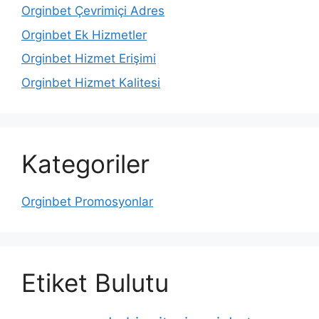
Orginbet Çevrimiçi Adres
Orginbet Ek Hizmetler
Orginbet Hizmet Erişimi
Orginbet Hizmet Kalitesi
Kategoriler
Orginbet Promosyonlar
Etiket Bulutu