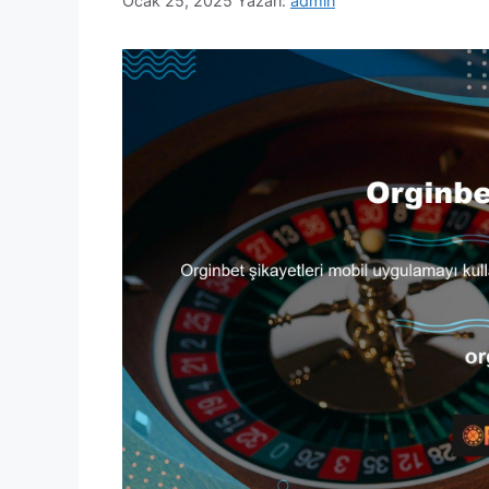
Ocak 25, 2025
Yazarı:
admin