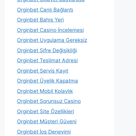
Orginbet Canlı Bağlantı
Orginbet Bahis Yeri
Orginbet Casino İncelemesi
Orginbet Uygulama Gereksiz
Orginbet Şifre Değişikliği
Orginbet Teslimat Adresi
Orginbet Servis Kayıt
Orginbet Üyelik Kapatma
Orginbet Mobil Kolaylık
Orginbet Sorunsuz Casino
Orginbet Site Özellikleri
Orginbet Müşteri Güveni
Orginbet İos Deneyimi