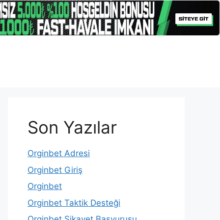
Son Yazılar
Orginbet Adresi
Orginbet Giriş
Orginbet
Orginbet Taktik Desteği
Orginbet Şikayet Başvurusu