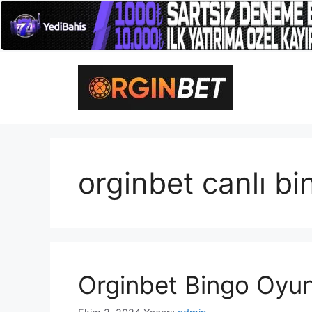
İçeriğe
atla
orginbet canlı bi
Orginbet Bingo Oyu