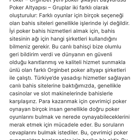
Poker Altyapısı – Gruplar iki farklı olarak
oluşturulur: Farklı oyunlar için birçok seçeneği
olan bahis siteleri genellikle işlerinde iyi değildir.
İyi poker bahis hizmetleri almak için, bahis
sitesinin ağı için hangi şirketleri kullandığını
bilmeniz gerekir. Bu canlı bahisçi bize olumlu
geri bildirim verdi ve dünyanın en güvenli
olduğu kanıtlanmış ve kaliteli hizmet sunmakla
ünlü olan farklı Orginbet poker altyapı şirketleri
ile çalıştı. Türkiye’de yasadışı hizmetler sağlayan
canlı bahis sitelerine baktığımızda, genellikle
casinolar ve slot makinelerinde bahislerle
karşılaşırız. Para kazanmak için çevrimiçi poker
oynayan birçok insan genellikle doğru poker
oyunlarını bulmak ve nerede oynayabileceklerini
merak etmek için mücadele eder. Bu soruların
cevaplarını bulmak istediler. Bu, çevrimiçi poker