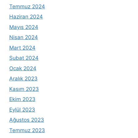
Temmuz 2024
Haziran 2024
Mayıs 2024
Nisan 2024
Mart 2024
Şubat 2024
Ocak 2024
Aralık 2023
Kasım 2023
Ekim 2023
Eylül 2023
Ağustos 2023
Temmuz 2023