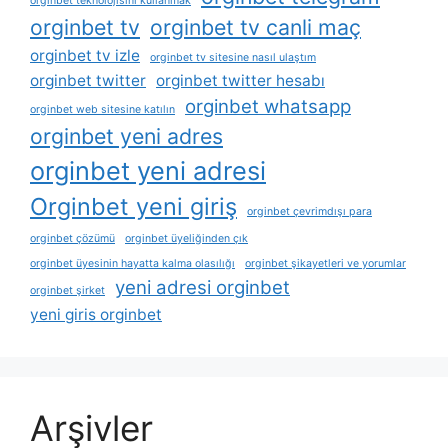
orginbet teknolojisini kullanmak
orginbet tv
orginbet tv canli maç
orginbet tv izle
orginbet tv sitesine nasıl ulaştım
orginbet twitter
orginbet twitter hesabı
orginbet whatsapp
orginbet web sitesine katılın
orginbet yeni adres
orginbet yeni adresi
Orginbet yeni giriş
orginbet çevrimdışı para
orginbet çözümü
orginbet üyeliğinden çık
orginbet üyesinin hayatta kalma olasılığı
orginbet şikayetleri ve yorumlar
yeni adresi orginbet
orginbet şirket
yeni giris orginbet
Arşivler