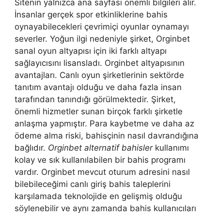
Sitenin yalnızca ana sayfası önemli bilgileri alır.
İnsanlar gerçek spor etkinliklerine bahis
oynayabilecekleri çevrimiçi oyunlar oynamayı
severler. Yoğun ilgi nedeniyle şirket, Orginbet
sanal oyun altyapısı için iki farklı altyapı
sağlayıcısını lisansladı. Orginbet altyapısının
avantajları. Canlı oyun şirketlerinin sektörde
tanıtım avantajı olduğu ve daha fazla insan
tarafından tanındığı görülmektedir. Şirket,
önemli hizmetler sunan birçok farklı şirketle
anlaşma yapmıştır. Para kaybetme ve daha az
ödeme alma riski, bahisçinin nasıl davrandığına
bağlıdır.
Orginbet alternatif bahisler
kullanımı
kolay ve sık kullanılabilen bir bahis programı
vardır. Orginbet mevcut oturum adresini nasıl
bilebileceğimi canlı giriş bahis taleplerini
karşılamada teknolojide en gelişmiş olduğu
söylenebilir ve aynı zamanda bahis kullanıcıları