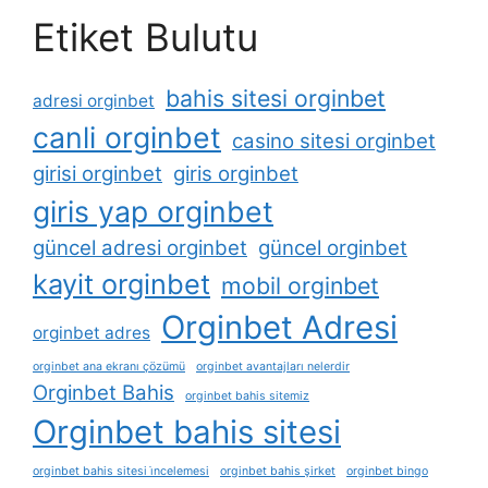
Etiket Bulutu
bahis sitesi orginbet
adresi orginbet
canli orginbet
casino sitesi orginbet
girisi orginbet
giris orginbet
giris yap orginbet
güncel adresi orginbet
güncel orginbet
kayit orginbet
mobil orginbet
Orginbet Adresi
orginbet adres
orginbet ana ekranı çözümü
orginbet avantajları nelerdir
Orginbet Bahis
orginbet bahis sitemiz
Orginbet bahis sitesi
orginbet bahis sitesi i̇ncelemesi
orginbet bahis şirket
orginbet bingo