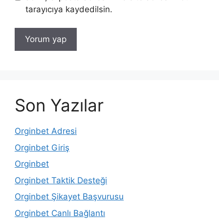
tarayıcıya kaydedilsin.
Son Yazılar
Orginbet Adresi
Orginbet Giriş
Orginbet
Orginbet Taktik Desteği
Orginbet Şikayet Başvurusu
Orginbet Canlı Bağlantı