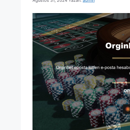
Ağustos 31, 2024
Yazarı:
admin