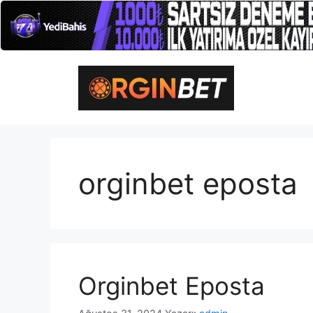
İçeriğe
atla
orginbet eposta
Orginbet Eposta