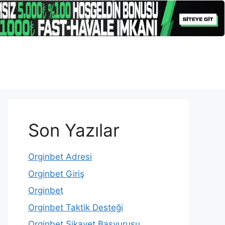
Son Yazılar
Orginbet Adresi
Orginbet Giriş
Orginbet
Orginbet Taktik Desteği
Orginbet Şikayet Başvurusu