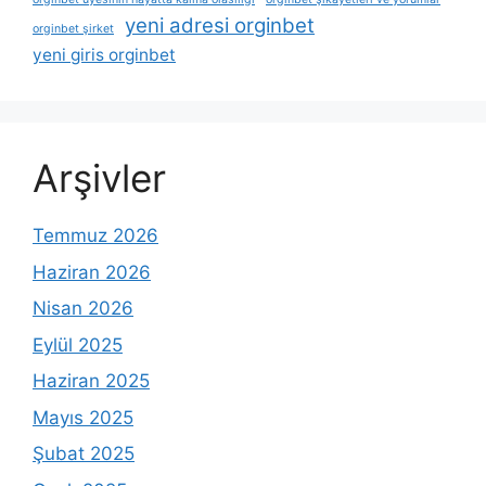
yeni adresi orginbet
orginbet şirket
yeni giris orginbet
Arşivler
Temmuz 2026
Haziran 2026
Nisan 2026
Eylül 2025
Haziran 2025
Mayıs 2025
Şubat 2025