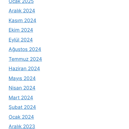
Ocak 2025
Aralık 2024
Kasım 2024
Ekim 2024
Eylül 2024
Ağustos 2024
Temmuz 2024
Haziran 2024
Mayıs 2024
Nisan 2024
Mart 2024
Şubat 2024
Ocak 2024
Aralık 2023