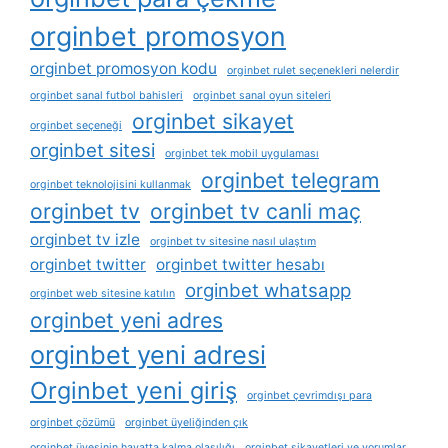
orginbet promosyon
orginbet promosyon kodu
orginbet rulet seçenekleri nelerdir
orginbet sanal futbol bahisleri
orginbet sanal oyun siteleri
orginbet sikayet
orginbet seçeneği
orginbet sitesi
orginbet tek mobil uygulaması
orginbet telegram
orginbet teknolojisini kullanmak
orginbet tv
orginbet tv canli maç
orginbet tv izle
orginbet tv sitesine nasıl ulaştım
orginbet twitter
orginbet twitter hesabı
orginbet whatsapp
orginbet web sitesine katılın
orginbet yeni adres
orginbet yeni adresi
Orginbet yeni giriş
orginbet çevrimdışı para
orginbet çözümü
orginbet üyeliğinden çık
orginbet üyesinin hayatta kalma olasılığı
orginbet şikayetleri ve yorumlar