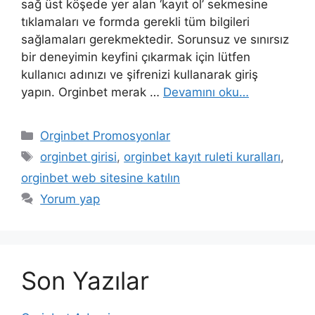
sağ üst köşede yer alan ‘kayıt ol’ sekmesine
tıklamaları ve formda gerekli tüm bilgileri
sağlamaları gerekmektedir. Sorunsuz ve sınırsız
bir deneyimin keyfini çıkarmak için lütfen
kullanıcı adınızı ve şifrenizi kullanarak giriş
yapın. Orginbet merak …
Devamını oku…
Kategoriler
Orginbet Promosyonlar
Etiketler
orginbet girisi
,
orginbet kayıt ruleti kuralları
,
orginbet web sitesine katılın
Yorum yap
Son Yazılar