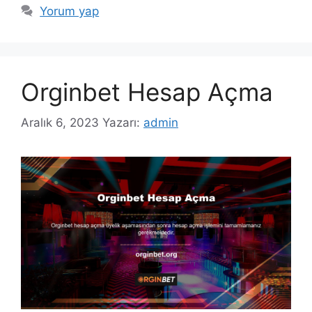
Yorum yap
Orginbet Hesap Açma
Aralık 6, 2023
Yazarı:
admin