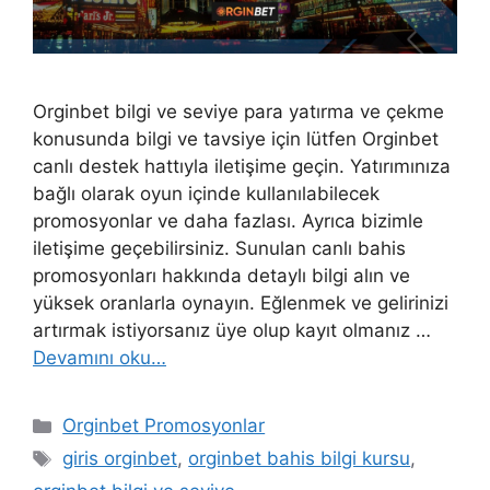
Orginbet bilgi ve seviye para yatırma ve çekme
konusunda bilgi ve tavsiye için lütfen Orginbet
canlı destek hattıyla iletişime geçin. Yatırımınıza
bağlı olarak oyun içinde kullanılabilecek
promosyonlar ve daha fazlası. Ayrıca bizimle
iletişime geçebilirsiniz. Sunulan canlı bahis
promosyonları hakkında detaylı bilgi alın ve
yüksek oranlarla oynayın. Eğlenmek ve gelirinizi
artırmak istiyorsanız üye olup kayıt olmanız …
Devamını oku…
Kategoriler
Orginbet Promosyonlar
Etiketler
giris orginbet
,
orginbet bahis bilgi kursu
,