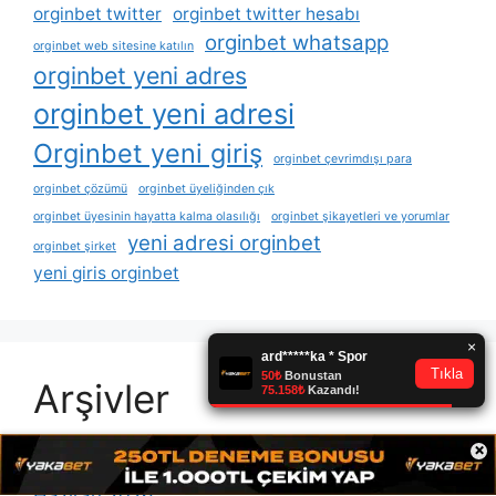
orginbet twitter
orginbet twitter hesabı
orginbet whatsapp
orginbet web sitesine katılın
orginbet yeni adres
orginbet yeni adresi
Orginbet yeni giriş
orginbet çevrimdışı para
orginbet çözümü
orginbet üyeliğinden çık
orginbet üyesinin hayatta kalma olasılığı
orginbet şikayetleri ve yorumlar
yeni adresi orginbet
orginbet şirket
yeni giris orginbet
Arşivler
×
Temmuz 2026
Haziran 2026