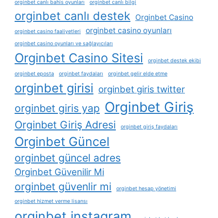
orginbet canlı bahis oyunları
orginbet canlı bilgi
orginbet canlı destek
Orginbet Casino
orginbet casino oyunları
orginbet casino faaliyetleri
orginbet casino oyunları ve sağlayıcıları
Orginbet Casino Sitesi
orginbet destek ekibi
orginbet eposta
orginbet faydaları
orginbet gelir elde etme
orginbet girisi
orginbet giris twitter
Orginbet Giriş
orginbet giris yap
Orginbet Giriş Adresi
orginbet giriş faydaları
Orginbet Güncel
orginbet güncel adres
Orginbet Güvenilir Mi
orginbet güvenlir mi
orginbet hesap yönetimi
orginbet hizmet verme lisansı
orginbet instagram