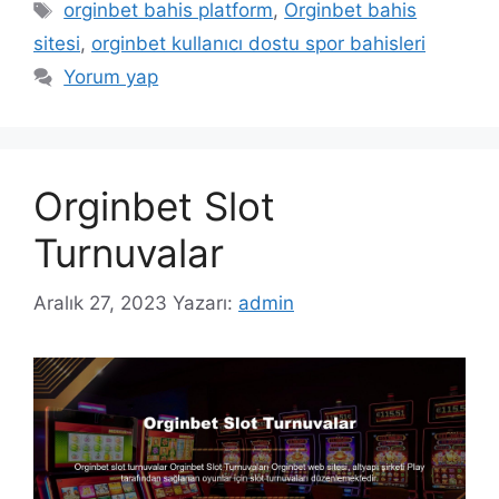
Etiketler
orginbet bahis platform
,
Orginbet bahis
sitesi
,
orginbet kullanıcı dostu spor bahisleri
Yorum yap
Orginbet Slot
Turnuvalar
Aralık 27, 2023
Yazarı:
admin