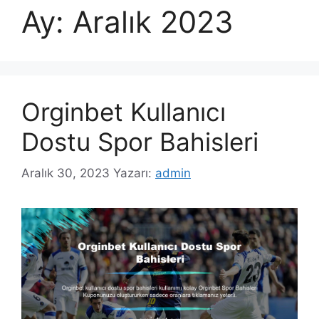
Ay:
Aralık 2023
Orginbet Kullanıcı
Dostu Spor Bahisleri
Aralık 30, 2023
Yazarı:
admin