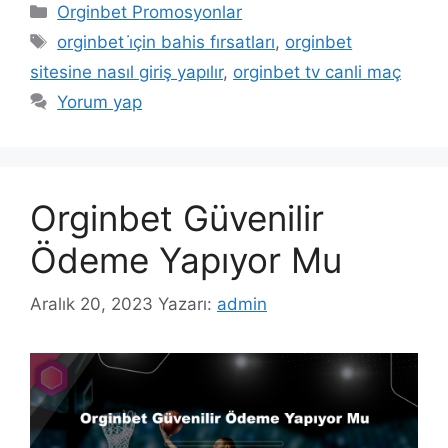
Kategoriler
Orginbet Promosyonlar
Etiketler
orginbet i̇çin bahis fırsatları
,
orginbet
sitesine nasıl giriş yapılır
,
orginbet tv canli maç
Yorum yap
Orginbet Güvenilir
Ödeme Yapıyor Mu
Aralık 20, 2023
Yazarı:
admin