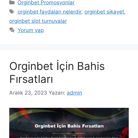
Kategoriler
Orginbet Promosyonlar
Etiketler
orginbet faydaları nelerdir
,
orginbet sikayet
,
orginbet slot turnuvalar
Yorum yap
Orginbet İçin Bahis
Fırsatları
Aralık 23, 2023
Yazarı:
admin