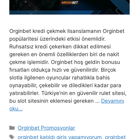
Orginbet kredi çekmek lisanslamanın Orginbet
popülaritesi üzerindeki etkisi önemlidir.
Ruhsatsız kredi çekerken dikkat edilmesi
gereken en önemli özelliklerden biri de nakit
çekme işlemidir. Orginbet hoş geldin bonusu
fırsatları oldukça hızlı ve güvenilirdir. Birçok
slotla ilgilenen oyuncular rahatlıkla bahis
oynayabilir, çekebilir ve diledikleri kadar para
yatırabilirler. Türkiye’nin en güvenilir rulet sitesi,
bu slot sitesinin eklemesi gereken …
Devamını
oku…
Kategoriler
Orginbet Promosyonlar
Etiketler
orginbet katıldı giriş yapamıyorum
,
orginbet