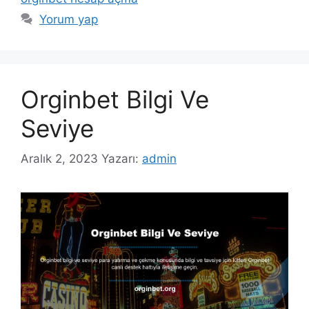
Yorum yap
Orginbet Bilgi Ve
Seviye
Aralık 2, 2023
Yazarı:
admin