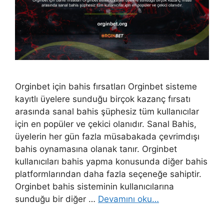
Orginbet için bahis fırsatları Orginbet sisteme
kayıtlı üyelere sunduğu birçok kazanç fırsatı
arasında sanal bahis şüphesiz tüm kullanıcılar
için en popüler ve çekici olanıdır. Sanal Bahis,
üyelerin her gün fazla müsabakada çevrimdışı
bahis oynamasına olanak tanır. Orginbet
kullanıcıları bahis yapma konusunda diğer bahis
platformlarından daha fazla seçeneğe sahiptir.
Orginbet bahis sisteminin kullanıcılarına
sunduğu bir diğer …
Devamını oku…