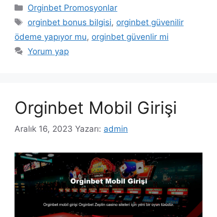
Kategoriler
Orginbet Promosyonlar
Etiketler
orginbet bonus bilgisi
,
orginbet güvenilir
ödeme yapıyor mu
,
orginbet güvenlir mi
Yorum yap
Orginbet Mobil Girişi
Aralık 16, 2023
Yazarı:
admin