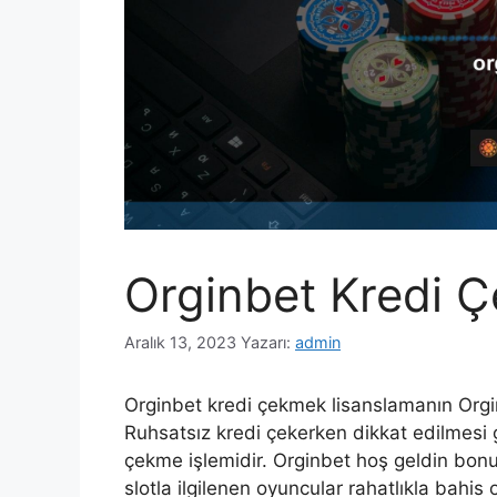
Orginbet Kredi 
Aralık 13, 2023
Yazarı:
admin
Orginbet kredi çekmek lisanslamanın Orginb
Ruhsatsız kredi çekerken dikkat edilmesi g
çekme işlemidir. Orginbet hoş geldin bonusu
slotla ilgilenen oyuncular rahatlıkla bahis 