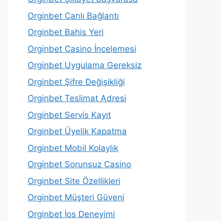
Orginbet Canlı Bağlantı
Orginbet Bahis Yeri
Orginbet Casino İncelemesi
Orginbet Uygulama Gereksiz
Orginbet Şifre Değişikliği
Orginbet Teslimat Adresi
Orginbet Servis Kayıt
Orginbet Üyelik Kapatma
Orginbet Mobil Kolaylık
Orginbet Sorunsuz Casino
Orginbet Site Özellikleri
Orginbet Müşteri Güveni
Orginbet İos Deneyimi