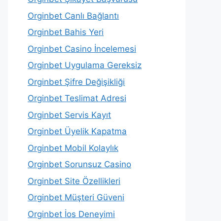
Orginbet Canlı Bağlantı
Orginbet Bahis Yeri
Orginbet Casino İncelemesi
Orginbet Uygulama Gereksiz
Orginbet Şifre Değişikliği
Orginbet Teslimat Adresi
Orginbet Servis Kayıt
Orginbet Üyelik Kapatma
Orginbet Mobil Kolaylık
Orginbet Sorunsuz Casino
Orginbet Site Özellikleri
Orginbet Müşteri Güveni
Orginbet İos Deneyimi