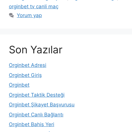
orginbet tv canli maç
Yorum yap
Son Yazılar
Orginbet Adresi
Orginbet Giriş
Orginbet
Orginbet Taktik Desteği
Orginbet Şikayet Başvurusu
Orginbet Canlı Bağlantı
Orginbet Bahis Yeri