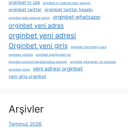
orginbet tv izle
orginbet tv sitesine nasıl ulaştım
orginbet twitter
orginbet twitter hesabı
orginbet whatsapp
orginbet web sitesine katılın
orginbet yeni adres
orginbet yeni adresi
Orginbet yeni giriş
orginbet çevrimdışı para
orginbet çözümü
orginbet üyeliğinden çık
orginbet üyesinin hayatta kalma olasılığı
orginbet şikayetleri ve yorumlar
yeni adresi orginbet
orginbet şirket
yeni giris orginbet
Arşivler
Temmuz 2026