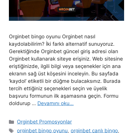
Orginbet bingo oyunu Orginbet nasıl
kaydolabilirim? İki farklı alternatif sunuyoruz.
Gerektiğinde Orginbet güncel giriş adresi olan
Orginbet kullanarak siteye erişiniz. Web sitesine
eriştiğinizde, ilgili bilgi veya seçenekler için ana
ekranın sağ üst köşesini inceleyin. Bu sayfada
‘kaydol’ etiketli bir düğme bulacaksınız. Burada
tercih ettiğiniz seçenekleri seçin ve üyelik
başvuru formunun ilk aşamasına geçin. Formu
doldurup …
Devamını oku…
Kategoriler
Orginbet Promosyonlar
Etiketler
orginbet bingo oyunu
,
orginbet canlı bingo
,