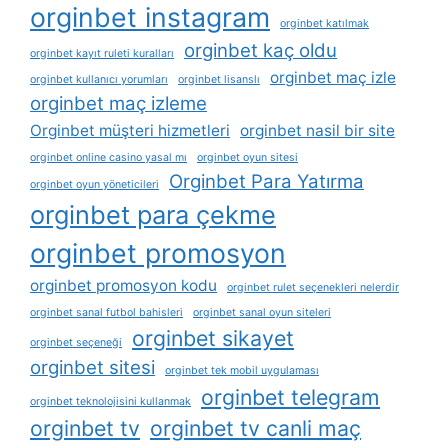
orginbet instagram
orginbet katılmak
orginbet kaç oldu
orginbet kayıt ruleti kuralları
orginbet maç izle
orginbet kullanıcı yorumları
orginbet lisanslı
orginbet maç izleme
Orginbet müşteri hizmetleri
orginbet nasil bir site
orginbet online casino yasal mı
orginbet oyun sitesi
Orginbet Para Yatırma
orginbet oyun yöneticileri
orginbet para çekme
orginbet promosyon
orginbet promosyon kodu
orginbet rulet seçenekleri nelerdir
orginbet sanal futbol bahisleri
orginbet sanal oyun siteleri
orginbet sikayet
orginbet seçeneği
orginbet sitesi
orginbet tek mobil uygulaması
orginbet telegram
orginbet teknolojisini kullanmak
orginbet tv
orginbet tv canli maç