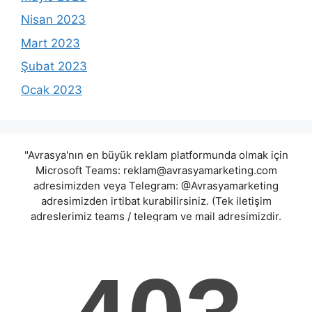
Nisan 2023
Mart 2023
Şubat 2023
Ocak 2023
"Avrasya'nın en büyük reklam platformunda olmak için
Microsoft Teams:
reklam@avrasyamarketing.com
adresimizden veya Telegram: @Avrasyamarketing
adresimizden irtibat kurabilirsiniz. (Tek iletişim
adreslerimiz teams / telegram ve mail adresimizdir.
Harici hiçbir iletişim adresimiz bulunmamaktadır.
Lütfen itibar etmeyiniz.) Türkiye yasalarına göre 7258
sayılı kanun uyarınca yasa dışı bahis oynamanın
cezaları mevcuttur. Şu an bulunduğunuz site hiç bir
şekilde illegal bahis oyunları oynatmıyor ve oynamaya
aracı olmuyordur.
lunabet
|
redfoxbet
|
psvbet
|