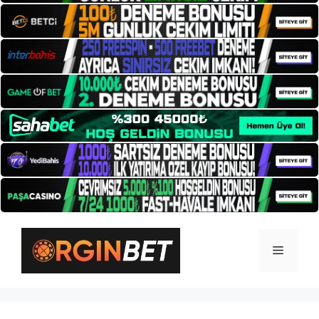
İçeriğe
atla
Menü