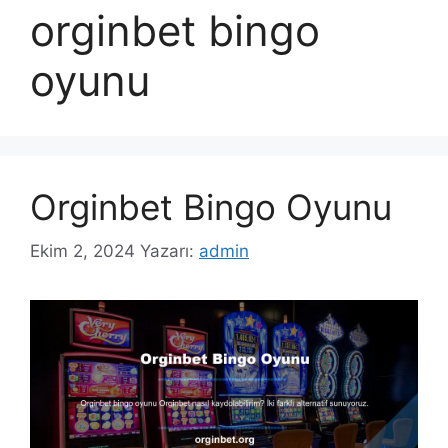
orginbet bingo
oyunu
Orginbet Bingo Oyunu
Ekim 2, 2024
Yazarı:
admin