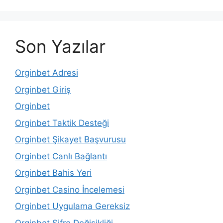
Son Yazılar
Orginbet Adresi
Orginbet Giriş
Orginbet
Orginbet Taktik Desteği
Orginbet Şikayet Başvurusu
Orginbet Canlı Bağlantı
Orginbet Bahis Yeri
Orginbet Casino İncelemesi
Orginbet Uygulama Gereksiz
Orginbet Şifre Değişikliği