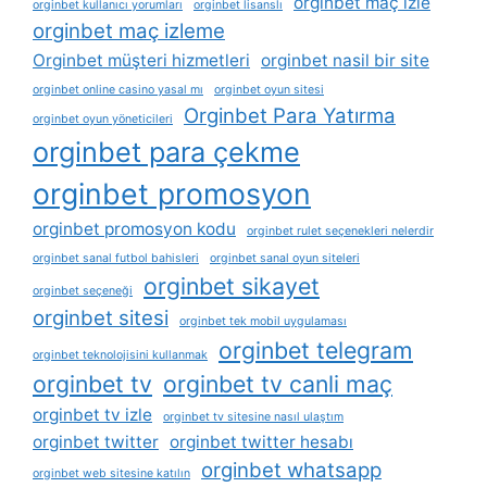
orginbet maç izle
orginbet kullanıcı yorumları
orginbet lisanslı
orginbet maç izleme
Orginbet müşteri hizmetleri
orginbet nasil bir site
orginbet online casino yasal mı
orginbet oyun sitesi
Orginbet Para Yatırma
orginbet oyun yöneticileri
orginbet para çekme
orginbet promosyon
orginbet promosyon kodu
orginbet rulet seçenekleri nelerdir
orginbet sanal futbol bahisleri
orginbet sanal oyun siteleri
orginbet sikayet
orginbet seçeneği
orginbet sitesi
orginbet tek mobil uygulaması
orginbet telegram
orginbet teknolojisini kullanmak
orginbet tv
orginbet tv canli maç
orginbet tv izle
orginbet tv sitesine nasıl ulaştım
orginbet twitter
orginbet twitter hesabı
orginbet whatsapp
orginbet web sitesine katılın