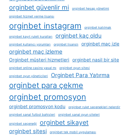
orginbet güvenlir mi
orginbet hesap yönetimi
orginbet hizmet verme lisansı
orginbet instagram
orginbet katılmak
orginbet kaç oldu
orginbet kayıt ruleti kuralları
orginbet maç izle
orginbet kullanıcı yorumları
orginbet lisanslı
orginbet maç izleme
Orginbet müşteri hizmetleri
orginbet nasil bir site
orginbet online casino yasal mı
orginbet oyun sitesi
Orginbet Para Yatırma
orginbet oyun yöneticileri
orginbet para çekme
orginbet promosyon
orginbet promosyon kodu
orginbet rulet seçenekleri nelerdir
orginbet sanal futbol bahisleri
orginbet sanal oyun siteleri
orginbet sikayet
orginbet seçeneği
orginbet sitesi
orginbet tek mobil uygulaması