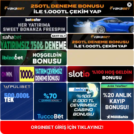
×
ORGINBET GİRİŞ İÇİN TIKLAYINIZ!