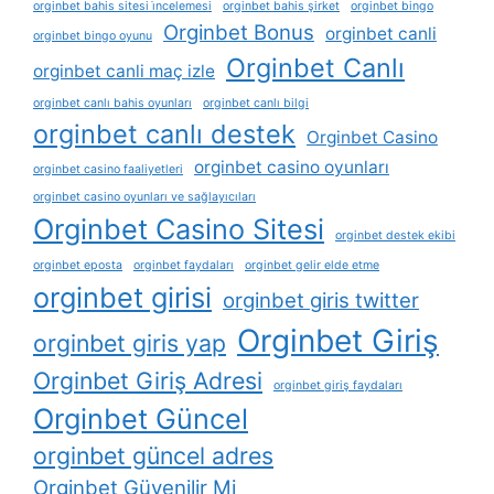
orginbet bahis sitesi i̇ncelemesi
orginbet bahis şirket
orginbet bingo
Orginbet Bonus
orginbet canli
orginbet bingo oyunu
Orginbet Canlı
orginbet canli maç izle
orginbet canlı bahis oyunları
orginbet canlı bilgi
orginbet canlı destek
Orginbet Casino
orginbet casino oyunları
orginbet casino faaliyetleri
orginbet casino oyunları ve sağlayıcıları
Orginbet Casino Sitesi
orginbet destek ekibi
orginbet eposta
orginbet faydaları
orginbet gelir elde etme
orginbet girisi
orginbet giris twitter
Orginbet Giriş
orginbet giris yap
Orginbet Giriş Adresi
orginbet giriş faydaları
Orginbet Güncel
orginbet güncel adres
Orginbet Güvenilir Mi