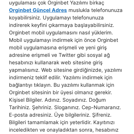
uygulaması çok Orginbet Yazılımı birkaç
Orginbet Güncel Adres
muslukla telefonunuza
koyabilirsiniz. Uygulamayı telefonunuza
indirerek keyfini çıkarmaya başlayabilirsiniz.
Orginbet mobil uygulamasını nasıl yüklerim.
Mobil uygulamayı indirmek için önce Orginbet
mobil uygulamasına erişmeli ve yeni giriş
adresine erişmeli ve Twitter gibi sosyal ağ
hesabınızı kullanarak web sitesine giriş
yapmalısınız. Web sitesine girdiğinizde, yazılımı
indirmeniz teklif edilir. Yazılımı indirmek için
bağlantıyı tıklayın. Bu yazılımı kullanmak için
Orginbet sitesinin bir üyesi olmanız gerekir.
Kişisel Bilgiler. Adınız. Soyadınız. Doğum
Tarihiniz. Şehriniz. Sloganınız. Cep-Numaranız.
E-posta adresiniz. Üye bilgileriniz. Şifreniz.
Bilgileri tamamlamak için yeterlidir. Kayıtınızı
inceledikten ve onayladıktan sonra, hesabınız