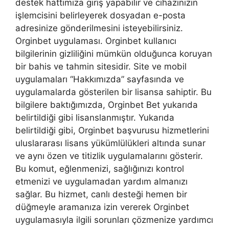
destek hattımıza giriş yapabilir ve cihazınızın
işlemcisini belirleyerek dosyadan e-posta
adresinize gönderilmesini isteyebilirsiniz.
Orginbet uygulaması. Orginbet kullanıcı
bilgilerinin gizliliğini mümkün olduğunca koruyan
bir bahis ve tahmin sitesidir. Site ve mobil
uygulamaları “Hakkımızda” sayfasında ve
uygulamalarda gösterilen bir lisansa sahiptir. Bu
bilgilere baktığımızda, Orginbet Bet yukarıda
belirtildiği gibi lisanslanmıştır. Yukarıda
belirtildiği gibi, Orginbet başvurusu hizmetlerini
uluslararası lisans yükümlülükleri altında sunar
ve aynı özen ve titizlik uygulamalarını gösterir.
Bu komut, eğlenmenizi, sağlığınızı kontrol
etmenizi ve uygulamadan yardım almanızı
sağlar. Bu hizmet, canlı desteği hemen bir
düğmeyle aramanıza izin vererek Orginbet
uygulamasıyla ilgili sorunları çözmenize yardımcı