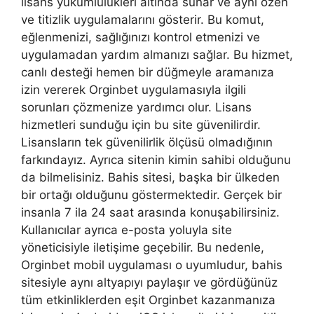
lisans yükümlülükleri altında sunar ve aynı özen
ve titizlik uygulamalarını gösterir. Bu komut,
eğlenmenizi, sağlığınızı kontrol etmenizi ve
uygulamadan yardım almanızı sağlar. Bu hizmet,
canlı desteği hemen bir düğmeyle aramanıza
izin vererek Orginbet uygulamasıyla ilgili
sorunları çözmenize yardımcı olur. Lisans
hizmetleri sunduğu için bu site güvenilirdir.
Lisansların tek güvenilirlik ölçüsü olmadığının
farkındayız. Ayrıca sitenin kimin sahibi olduğunu
da bilmelisiniz. Bahis sitesi, başka bir ülkeden
bir ortağı olduğunu göstermektedir. Gerçek bir
insanla 7 ila 24 saat arasında konuşabilirsiniz.
Kullanıcılar ayrıca e-posta yoluyla site
yöneticisiyle iletişime geçebilir. Bu nedenle,
Orginbet mobil uygulaması o uyumludur, bahis
sitesiyle aynı altyapıyı paylaşır ve gördüğünüz
tüm etkinliklerden eşit Orginbet kazanmanıza