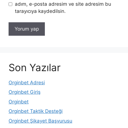
adım, e-posta adresim ve site adresim bu
tarayıcıya kaydedilsin.
Son Yazılar
Orginbet Adresi
Orginbet Giriş
Orginbet
Orginbet Taktik Desteği
Orginbet Şikayet Başvurusu