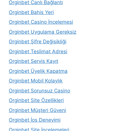
Orginbet Canlı Bağlantı
Orginbet Bahis Yeri
Orginbet Casino İncelemesi
Orginbet Uygulama Gereksiz
Orginbet Şifre Değişikliği
Orginbet Teslimat Adresi
Orginbet Servis Kayıt
Orginbet Üyelik Kapatma
Orginbet Mobil Kolaylık
Orginbet Sorunsuz Casino
Orginbet Site Özellikleri
Orginbet Müşteri Güveni
Orginbet İos Deneyimi
Orginbet Site İncelemeleri