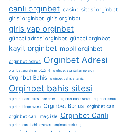
canli orginbet
casino sitesi orginbet
girisi orginbet
giris orginbet
giris yap orginbet
güncel adresi orginbet
güncel orginbet
kayit orginbet
mobil orginbet
Orginbet Adresi
orginbet adres
orginbet ana ekranı çözümü
orginbet avantajları nelerdir
Orginbet Bahis
orginbet bahis sitemiz
Orginbet bahis sitesi
orginbet bahis sitesi i̇ncelemesi
orginbet bahis şirket
orginbet bingo
Orginbet Bonus
orginbet canli
orginbet bingo oyunu
Orginbet Canlı
orginbet canli maç izle
orginbet canlı bahis oyunları
orginbet canlı bilgi