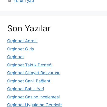
Yorum yap
Son Yazılar
Orginbet Adresi
Orginbet Giriş
Orginbet
Orginbet Taktik Desteği
Orginbet Şikayet Başvurusu
Orginbet Canlı Bağlantı
Orginbet Bahis Yeri
Orginbet Casino İncelemesi
Orginbet Uygulama Gereksiz