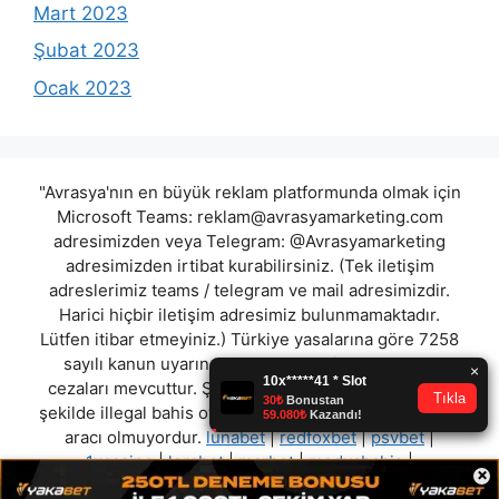
Mart 2023
Şubat 2023
Ocak 2023
"Avrasya'nın en büyük reklam platformunda olmak için
Microsoft Teams:
reklam@avrasyamarketing.com
adresimizden veya Telegram: @Avrasyamarketing
adresimizden irtibat kurabilirsiniz. (Tek iletişim
adreslerimiz teams / telegram ve mail adresimizdir.
Harici hiçbir iletişim adresimiz bulunmamaktadır.
Lütfen itibar etmeyiniz.) Türkiye yasalarına göre 7258
sayılı kanun uyarınca yasa dışı bahis oynamanın
cezaları mevcuttur. Şu an bulunduğunuz site hiç bir
şekilde illegal bahis oyunları oynatmıyor ve oynamaya
aracı olmuyordur.
lunabet
|
redfoxbet
|
psvbet
|
1xcasino
|
lorabet
|
marbet
|
medyabahis
|
×
slotcasinogit
"