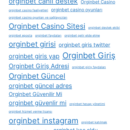
orginbet canlı destek
Orginbet Casino
orginbet casino oyunları
orginbet casino faaliyetleri
orginbet casino oyunları ve sağlayıcıları
Orginbet Casino Sitesi
orginbet destek ekibi
orginbet eposta
orginbet faydaları
orginbet gelir elde etme
orginbet girisi
orginbet giris twitter
Orginbet Giriş
orginbet giris yap
Orginbet Giriş Adresi
orginbet giriş faydaları
Orginbet Güncel
orginbet güncel adres
Orginbet Güvenilir Mi
orginbet güvenlir mi
orginbet hesap yönetimi
orginbet hizmet verme lisansı
orginbet instagram
orginbet katılmak