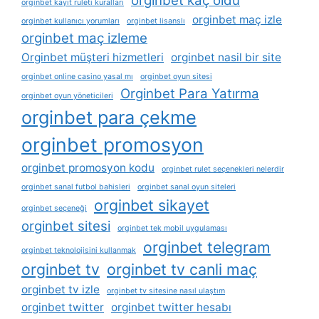
orginbet kaç oldu
orginbet kayıt ruleti kuralları
orginbet maç izle
orginbet kullanıcı yorumları
orginbet lisanslı
orginbet maç izleme
Orginbet müşteri hizmetleri
orginbet nasil bir site
orginbet online casino yasal mı
orginbet oyun sitesi
Orginbet Para Yatırma
orginbet oyun yöneticileri
orginbet para çekme
orginbet promosyon
orginbet promosyon kodu
orginbet rulet seçenekleri nelerdir
orginbet sanal futbol bahisleri
orginbet sanal oyun siteleri
orginbet sikayet
orginbet seçeneği
orginbet sitesi
orginbet tek mobil uygulaması
orginbet telegram
orginbet teknolojisini kullanmak
orginbet tv
orginbet tv canli maç
orginbet tv izle
orginbet tv sitesine nasıl ulaştım
orginbet twitter
orginbet twitter hesabı