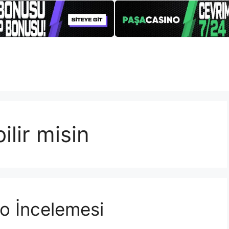
lir misin
no İncelemesi