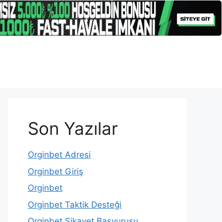
Son Yazılar
Orginbet Adresi
Orginbet Giriş
Orginbet
Orginbet Taktik Desteği
Orginbet Şikayet Başvurusu