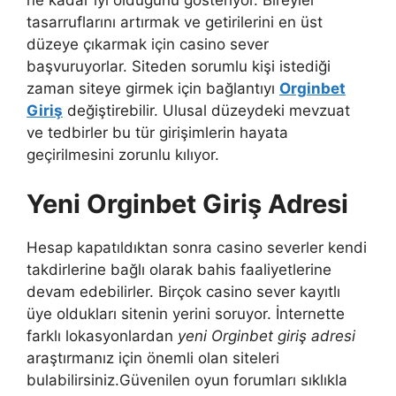
ne kadar iyi olduğunu gösteriyor. Bireyler
tasarruflarını artırmak ve getirilerini en üst
düzeye çıkarmak için casino sever
başvuruyorlar. Siteden sorumlu kişi istediği
zaman siteye girmek için bağlantıyı
Orginbet
Giriş
değiştirebilir. Ulusal düzeydeki mevzuat
ve tedbirler bu tür girişimlerin hayata
geçirilmesini zorunlu kılıyor.
Yeni Orginbet Giriş Adresi
Hesap kapatıldıktan sonra casino severler kendi
takdirlerine bağlı olarak bahis faaliyetlerine
devam edebilirler. Birçok casino sever kayıtlı
üye oldukları sitenin yerini soruyor. İnternette
farklı lokasyonlardan
yeni Orginbet giriş adresi
araştırmanız için önemli olan siteleri
bulabilirsiniz.Güvenilen oyun forumları sıklıkla