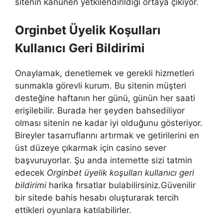
sitenin kanunen yetkilendirildiği ortaya çıkıyor.
Orginbet Üyelik Koşulları
Kullanıcı Geri Bildirimi
Onaylamak, denetlemek ve gerekli hizmetleri
sunmakla görevli kurum. Bu sitenin müşteri
desteğine haftanın her günü, günün her saati
erişilebilir. Burada her şeyden bahsediliyor
olması sitenin ne kadar iyi olduğunu gösteriyor.
Bireyler tasarruflarını artırmak ve getirilerini en
üst düzeye çıkarmak için casino sever
başvuruyorlar. Şu anda internette sizi tatmin
edecek
Orginbet üyelik koşulları kullanıcı geri
bildirimi
harika fırsatlar bulabilirsiniz.Güvenilir
bir sitede bahis hesabı oluşturarak tercih
ettikleri oyunlara katılabilirler.