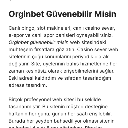
Orginbet Güvenebilir Misin
Canlı bingo, slot makineleri, canlı casino sever,
e-spor ve canlı spor bahisleri oynayabilirsiniz.
Orginbet güvenebilir misin
web sitesindeki
muhteşem fırsatlara göz atın. Casino sever web
sitelerinin çoğu konumlarını periyodik olarak
değiştirir. Site, üyelerinin bahis hizmetlerine her
zaman kesintisiz olarak erişebilmelerini sağlar.
Eski adresi kaldırdım ve sıfırdan tasarladığım
adrese taşındım.
Birçok profesyonel web sitesi bu şekilde
tasarlanmıştır. Bu sitenin müşteri desteğine
haftanın her günü, günün her saati erişilebilir.
Burada her şeyden bahsediliyor olması sitenin