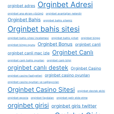
Orginbet Adresi
orginbet adres
orginbet ana ekranı çözümü
orginbet avantajları nelerdir
Orginbet Bahis
orginbet bahis sitemiz
Orginbet bahis sitesi
orginbet bahis sitesi i̇ncelemesi
orginbet bahis şirket
orginbet bingo
Orginbet Bonus
orginbet canli
orginbet bingo oyunu
Orginbet Canlı
orginbet canli maç izle
orginbet canlı bahis oyunları
orginbet canlı bilgi
orginbet canlı destek
Orginbet Casino
orginbet casino oyunları
orginbet casino faaliyetleri
orginbet casino oyunları ve sağlayıcıları
Orginbet Casino Sitesi
orginbet destek ekibi
orginbet eposta
orginbet faydaları
orginbet gelir elde etme
orginbet girisi
orginbet giris twitter