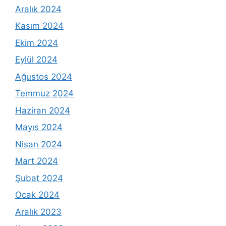
Aralık 2024
Kasım 2024
Ekim 2024
Eylül 2024
Ağustos 2024
Temmuz 2024
Haziran 2024
Mayıs 2024
Nisan 2024
Mart 2024
Şubat 2024
Ocak 2024
Aralık 2023