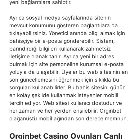
yeni bağlantılara sahiptir.
Ayrıca sosyal medya sayfalarında sitenin
mevcut konumunu gösteren bağlantılara da
tıklayabilirsiniz. Yönetici anında bilgi almak için
bahisçiye bir e-posta gönderebilir. Sistem,
barındırdığı bilgileri kullanarak zahmetsiz
iletişime olanak tanır. Ayrıca yeni bir adres
bulmak için site personeline kurumsal e-posta
yoluyla da ulaşabilir. Üyeler bu web sitesinin en
son güncellemesini öğrenmek için sıklıkla bu
sorguları kullanabilirler. Bu bahis sitesini günün
en kolay şekilde kullanmak isteyenler mobili
tercih ediyor. Web sitesi kullanıcı dostudur ve
her zaman ve her yerden erişilebilir. Orginbet
olağanüstü mobil ağından son derece memnun.
Orginbet Casino Oyunları Canlı