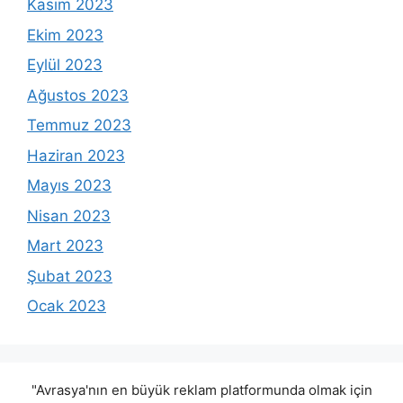
Kasım 2023
Ekim 2023
Eylül 2023
Ağustos 2023
Temmuz 2023
Haziran 2023
Mayıs 2023
Nisan 2023
Mart 2023
Şubat 2023
Ocak 2023
"Avrasya'nın en büyük reklam platformunda olmak için