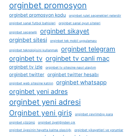
orginbet promosyon
orginbet promosyon kodu
orginbet rulet seçenekleri nelerdir
orginbet sanal futbol bahisleri
orginbet sanal oyun siteleri
orginbet sikayet
orginbet seçeneği
orginbet sitesi
orginbet tek mobil uygulaması
orginbet telegram
orginbet teknolojisini kullanmak
orginbet tv
orginbet tv canli maç
orginbet tv izle
orginbet tv sitesine nasıl ulaştım
orginbet twitter
orginbet twitter hesabı
orginbet whatsapp
orginbet web sitesine katılın
orginbet yeni adres
orginbet yeni adresi
Orginbet yeni giriş
orginbet çevrimdışı para
orginbet çözümü
orginbet üyeliğinden çık
orginbet üyesinin hayatta kalma olasılığı
orginbet şikayetleri ve yorumlar