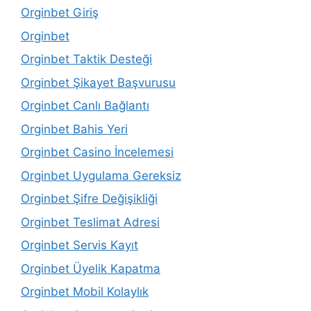
Orginbet Giriş
Orginbet
Orginbet Taktik Desteği
Orginbet Şikayet Başvurusu
Orginbet Canlı Bağlantı
Orginbet Bahis Yeri
Orginbet Casino İncelemesi
Orginbet Uygulama Gereksiz
Orginbet Şifre Değişikliği
Orginbet Teslimat Adresi
Orginbet Servis Kayıt
Orginbet Üyelik Kapatma
Orginbet Mobil Kolaylık