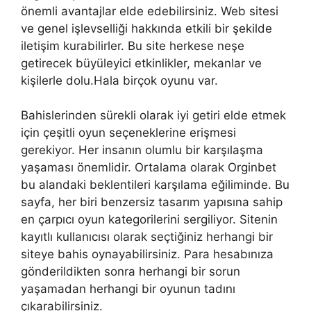
önemli avantajlar elde edebilirsiniz. Web sitesi
ve genel işlevselliği hakkında etkili bir şekilde
iletişim kurabilirler. Bu site herkese neşe
getirecek büyüleyici etkinlikler, mekanlar ve
kişilerle dolu.Hala birçok oyunu var.
Bahislerinden sürekli olarak iyi getiri elde etmek
için çeşitli oyun seçeneklerine erişmesi
gerekiyor. Her insanın olumlu bir karşılaşma
yaşaması önemlidir. Ortalama olarak Orginbet
bu alandaki beklentileri karşılama eğiliminde. Bu
sayfa, her biri benzersiz tasarım yapısına sahip
en çarpıcı oyun kategorilerini sergiliyor. Sitenin
kayıtlı kullanıcısı olarak seçtiğiniz herhangi bir
siteye bahis oynayabilirsiniz. Para hesabınıza
gönderildikten sonra herhangi bir sorun
yaşamadan herhangi bir oyunun tadını
çıkarabilirsiniz.