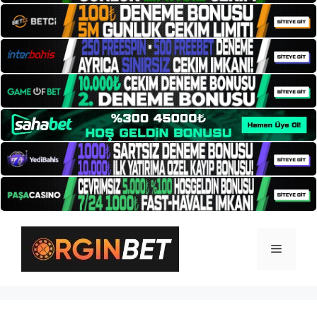
İçeriğe
atla
Menü