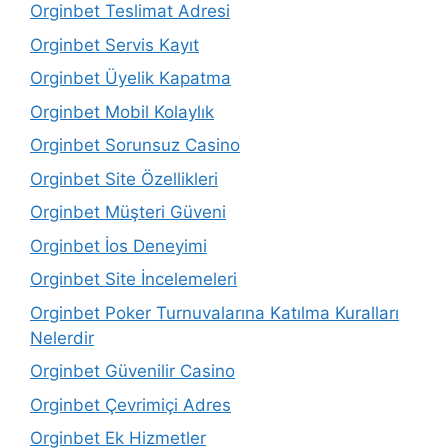
Orginbet Teslimat Adresi
Orginbet Servis Kayıt
Orginbet Üyelik Kapatma
Orginbet Mobil Kolaylık
Orginbet Sorunsuz Casino
Orginbet Site Özellikleri
Orginbet Müşteri Güveni
Orginbet İos Deneyimi
Orginbet Site İncelemeleri
Orginbet Poker Turnuvalarına Katılma Kuralları
Nelerdir
Orginbet Güvenilir Casino
Orginbet Çevrimiçi Adres
Orginbet Ek Hizmetler