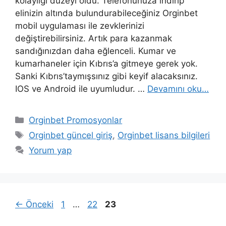
kolaylığı düzeyi oldu. Telefonunuza indirip
elinizin altında bulundurabileceğiniz Orginbet
mobil uygulaması ile zevklerinizi
değiştirebilirsiniz. Artık para kazanmak
sandığınızdan daha eğlenceli. Kumar ve
kumarhaneler için Kıbrıs’a gitmeye gerek yok.
Sanki Kıbrıs’taymışsınız gibi keyif alacaksınız.
IOS ve Android ile uyumludur. …
Devamını oku…
Kategoriler
Orginbet Promosyonlar
Etiketler
Orginbet güncel giriş
,
Orginbet lisans bilgileri
Yorum yap
Sayfa
Sayfa
Sayfa
←
Önceki
1
…
22
23