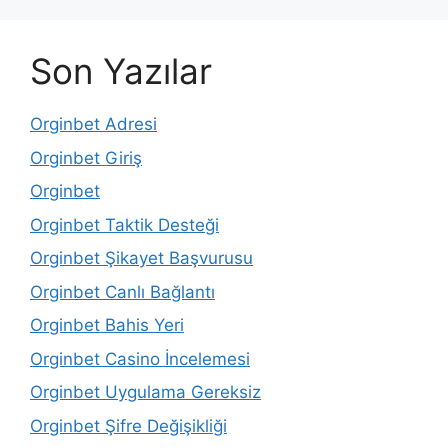
Son Yazılar
Orginbet Adresi
Orginbet Giriş
Orginbet
Orginbet Taktik Desteği
Orginbet Şikayet Başvurusu
Orginbet Canlı Bağlantı
Orginbet Bahis Yeri
Orginbet Casino İncelemesi
Orginbet Uygulama Gereksiz
Orginbet Şifre Değişikliği