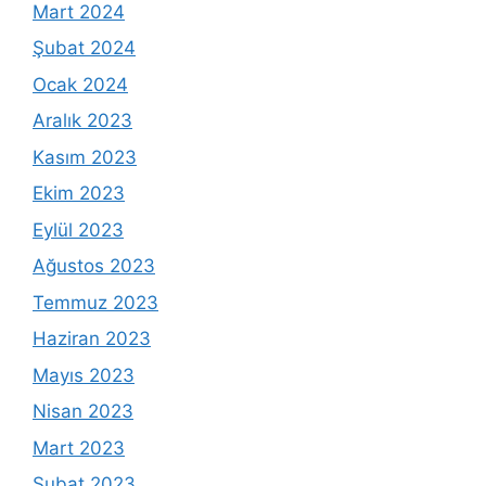
Mart 2024
Şubat 2024
Ocak 2024
Aralık 2023
Kasım 2023
Ekim 2023
Eylül 2023
Ağustos 2023
Temmuz 2023
Haziran 2023
Mayıs 2023
Nisan 2023
Mart 2023
Şubat 2023