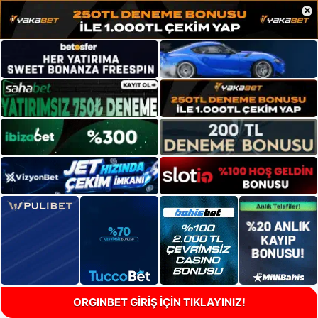
×
ORGINBET GİRİŞ İÇİN TIKLAYINIZ!