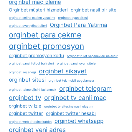
orginbet maç izleme
Orginbet müşteri hizmetleri
orginbet nasil bir site
orginbet online casino yasal mı
orginbet oyun sitesi
Orginbet Para Yatırma
orginbet oyun yöneticileri
orginbet para çekme
orginbet promosyon
orginbet promosyon kodu
orginbet rulet seçenekleri nelerdir
orginbet sanal futbol bahisleri
orginbet sanal oyun siteleri
orginbet sikayet
orginbet seçeneği
orginbet sitesi
orginbet tek mobil uygulaması
orginbet telegram
orginbet teknolojisini kullanmak
orginbet tv
orginbet tv canli maç
orginbet tv izle
orginbet tv sitesine nasıl ulaştım
orginbet twitter
orginbet twitter hesabı
orginbet whatsapp
orginbet web sitesine katılın
orginbet yeni adres