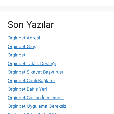
Son Yazılar
Orginbet Adresi
Orginbet Giriş
Orginbet
Orginbet Taktik Desteği
Orginbet Şikayet Başvurusu
Orginbet Canlı Bağlantı
Orginbet Bahis Yeri
Orginbet Casino İncelemesi
Orginbet Uygulama Gereksiz