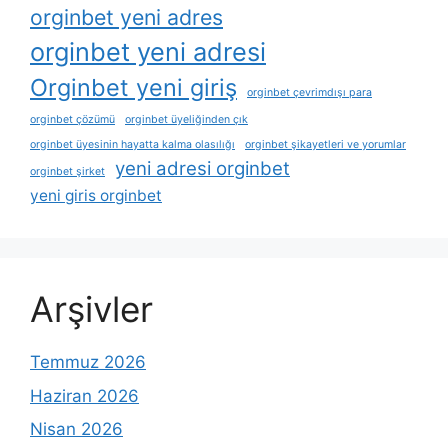
orginbet yeni adres
orginbet yeni adresi
Orginbet yeni giriş
orginbet çevrimdışı para
orginbet çözümü
orginbet üyeliğinden çık
orginbet üyesinin hayatta kalma olasılığı
orginbet şikayetleri ve yorumlar
yeni adresi orginbet
orginbet şirket
yeni giris orginbet
Arşivler
Temmuz 2026
Haziran 2026
Nisan 2026