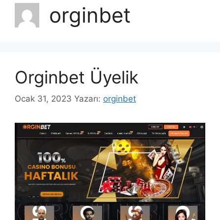
orginbet
Orginbet Üyelik
Ocak 31, 2023
Yazarı:
orginbet