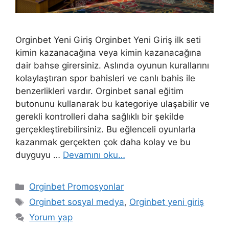
Orginbet Yeni Giriş Orginbet Yeni Giriş ilk seti
kimin kazanacağına veya kimin kazanacağına
dair bahse girersiniz. Aslında oyunun kurallarını
kolaylaştıran spor bahisleri ve canlı bahis ile
benzerlikleri vardır. Orginbet sanal eğitim
butonunu kullanarak bu kategoriye ulaşabilir ve
gerekli kontrolleri daha sağlıklı bir şekilde
gerçekleştirebilirsiniz. Bu eğlenceli oyunlarla
kazanmak gerçekten çok daha kolay ve bu
duyguyu …
Devamını oku…
Kategoriler
Orginbet Promosyonlar
Etiketler
Orginbet sosyal medya
,
Orginbet yeni giriş
Yorum yap