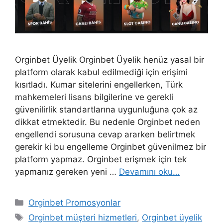
Orginbet Üyelik Orginbet Üyelik henüz yasal bir
platform olarak kabul edilmediği için erişimi
kısıtladı. Kumar sitelerini engellerken, Türk
mahkemeleri lisans bilgilerine ve gerekli
güvenilirlik standartlarına uygunluğuna çok az
dikkat etmektedir. Bu nedenle Orginbet neden
engellendi sorusuna cevap ararken belirtmek
gerekir ki bu engelleme Orginbet güvenilmez bir
platform yapmaz. Orginbet erişmek için tek
yapmanız gereken yeni …
Devamını oku…
Kategoriler
Orginbet Promosyonlar
Etiketler
Orginbet müşteri hizmetleri
,
Orginbet üyelik