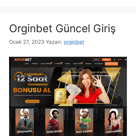
Orginbet Güncel Giriş
Ocak 27, 2023
Yazarı:
orginbet