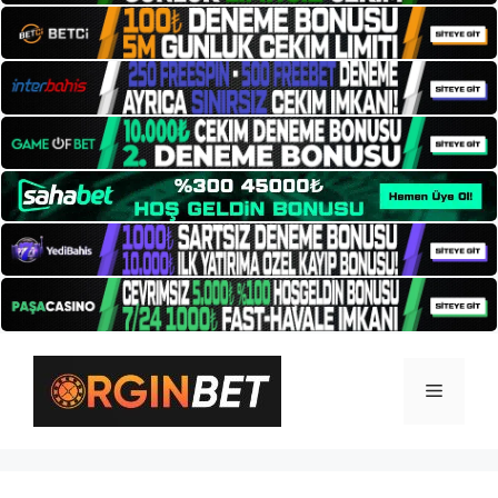
İçeriğe
atla
Menü