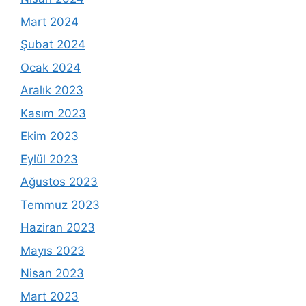
Mart 2024
Şubat 2024
Ocak 2024
Aralık 2023
Kasım 2023
Ekim 2023
Eylül 2023
Ağustos 2023
Temmuz 2023
Haziran 2023
Mayıs 2023
Nisan 2023
Mart 2023