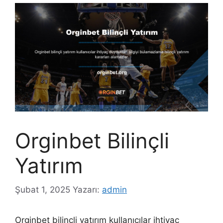
Orginbet Bilinçli
Yatırım
Şubat 1, 2025
Yazarı:
admin
Orginbet bilinçli yatırım kullanıcılar ihtiyaç