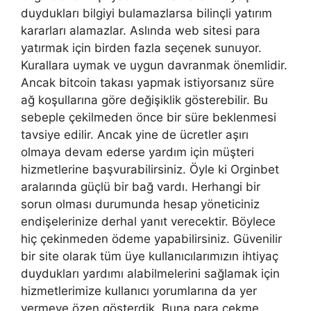
duydukları bilgiyi bulamazlarsa bilinçli yatırım
kararları alamazlar. Aslında web sitesi para
yatırmak için birden fazla seçenek sunuyor.
Kurallara uymak ve uygun davranmak önemlidir.
Ancak bitcoin takası yapmak istiyorsanız süre
ağ koşullarına göre değişiklik gösterebilir. Bu
sebeple çekilmeden önce bir süre beklenmesi
tavsiye edilir. Ancak yine de ücretler aşırı
olmaya devam ederse yardım için müşteri
hizmetlerine başvurabilirsiniz. Öyle ki Orginbet
aralarında güçlü bir bağ vardı. Herhangi bir
sorun olması durumunda hesap yöneticiniz
endişelerinize derhal yanıt verecektir. Böylece
hiç çekinmeden ödeme yapabilirsiniz. Güvenilir
bir site olarak tüm üye kullanıcılarımızın ihtiyaç
duydukları yardımı alabilmelerini sağlamak için
hizmetlerimize kullanıcı yorumlarına da yer
vermeye özen gösterdik. Buna para çekme