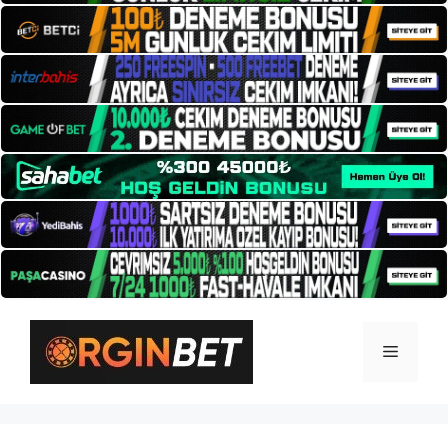
İçeriğe
atla
Menü