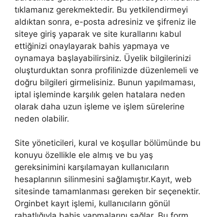
tıklamanız gerekmektedir. Bu yetkilendirmeyi
aldıktan sonra, e-posta adresiniz ve şifreniz ile
siteye giriş yaparak ve site kurallarını kabul
ettiğinizi onaylayarak bahis yapmaya ve
oynamaya başlayabilirsiniz. Üyelik bilgilerinizi
oluşturduktan sonra profilinizde düzenlemeli ve
doğru bilgileri girmelisiniz. Bunun yapılmaması,
iptal işleminde karşılık gelen hatalara neden
olarak daha uzun işleme ve işlem sürelerine
neden olabilir.
Site yöneticileri, kural ve koşullar bölümünde bu
konuyu özellikle ele almış ve bu yaş
gereksinimini karşılamayan kullanıcıların
hesaplarının silinmesini sağlamıştır.Kayıt, web
sitesinde tamamlanması gereken bir seçenektir.
Orginbet kayıt işlemi, kullanıcıların gönül
rahatlığıyla bahis yapmalarını sağlar. Bu form,