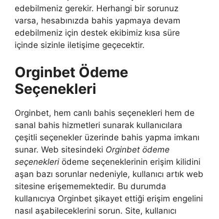
edebilmeniz gerekir. Herhangi bir sorunuz
varsa, hesabınızda bahis yapmaya devam
edebilmeniz için destek ekibimiz kısa süre
içinde sizinle iletişime geçecektir.
Orginbet Ödeme
Seçenekleri
Orginbet, hem canlı bahis seçenekleri hem de
sanal bahis hizmetleri sunarak kullanıcılara
çeşitli seçenekler üzerinde bahis yapma imkanı
sunar. Web sitesindeki
Orginbet ödeme
seçenekleri
ödeme seçeneklerinin erişim kilidini
aşan bazı sorunlar nedeniyle, kullanıcı artık web
sitesine erişememektedir. Bu durumda
kullanıcıya Orginbet şikayet ettiği erişim engelini
nasıl aşabileceklerini sorun. Site, kullanıcı