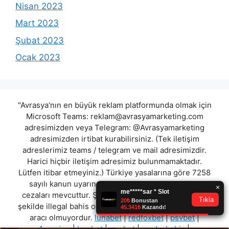
Nisan 2023
Mart 2023
Şubat 2023
Ocak 2023
"Avrasya'nın en büyük reklam platformunda olmak için
Microsoft Teams:
reklam@avrasyamarketing.com
adresimizden veya Telegram: @Avrasyamarketing
adresimizden irtibat kurabilirsiniz. (Tek iletişim
adreslerimiz teams / telegram ve mail adresimizdir.
Harici hiçbir iletişim adresimiz bulunmamaktadır.
Lütfen itibar etmeyiniz.) Türkiye yasalarına göre 7258
sayılı kanun uyarınca yasa dışı bahis oynamanın
cezaları mevcuttur. Şu an bulunduğunuz site hiç bir
şekilde illegal bahis oyunları oynatmıyor ve oynamaya
aracı olmuyordur.
lunabet
|
redfoxbet
|
psvbet
|
1xcasino
|
lorabet
|
marbet
|
medyabahis
|