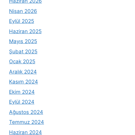
Haziran 2026
Nisan 2026
Eylül 2025
Haziran 2025
Mayıs 2025
Şubat 2025
Ocak 2025
Aralık 2024
Kasım 2024
Ekim 2024
Eylül 2024
Ağustos 2024
Temmuz 2024
Haziran 2024