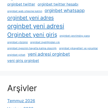
orginbet twitter
orginbet twitter hesabı
orginbet whatsapp
orginbet web sitesine katılın
orginbet yeni adres
orginbet yeni adresi
Orginbet yeni giriş
orginbet çevrimdışı para
orginbet çözümü
orginbet üyeliğinden çık
orginbet üyesinin hayatta kalma olasılığı
orginbet şikayetleri ve yorumlar
yeni adresi orginbet
orginbet şirket
yeni giris orginbet
Arşivler
Temmuz 2026