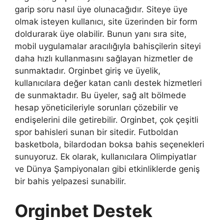
garip soru nasıl üye olunacağıdır. Siteye üye
olmak isteyen kullanıcı, site üzerinden bir form
doldurarak üye olabilir. Bunun yanı sıra site,
mobil uygulamalar aracılığıyla bahisçilerin siteyi
daha hızlı kullanmasını sağlayan hizmetler de
sunmaktadır. Orginbet giriş ve üyelik,
kullanıcılara değer katan canlı destek hizmetleri
de sunmaktadır. Bu üyeler, sağ alt bölmede
hesap yöneticileriyle sorunları çözebilir ve
endişelerini dile getirebilir. Orginbet, çok çeşitli
spor bahisleri sunan bir sitedir. Futboldan
basketbola, bilardodan boksa bahis seçenekleri
sunuyoruz. Ek olarak, kullanıcılara Olimpiyatlar
ve Dünya Şampiyonaları gibi etkinliklerde geniş
bir bahis yelpazesi sunabilir.
Orginbet Destek