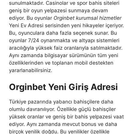
sunulmaktadır. Casinolar ve spor bahis siteleri
geniş bir oyun yelpazesi sunmaya devam
ediyor. Bu oyunlar
Orginbet kurumsal hizmetler
Yeni Ev Adresi serisinden yeni hikayeler içeriyor.
Bu, oyunculara daha fazla seçenek sunar. Bu
oyunlar 7/24 oynanmakta ve altyapı sistemleri
aracılığıyla yüksek faiz oranlarıyla satılmaktadır.
Aynı zamanda bilgisayar sürümünün tüm yeni
özelliklerinden ve toplanan mobil destekten
yararlanabilirsiniz.
Orginbet Yeni Giriş Adresi
Türkiye pazarında yabancı bahisçilere daha
olumlu davranılıyor. Özellikle güçlü bahisçiler
yüksek oranlar ve geniş bir bahis yelpazesi vaat
ediyor. Aynı zamanda mevcut bonus ve daha
birçok yenilik doğdu. Bu yenilikler özellikle