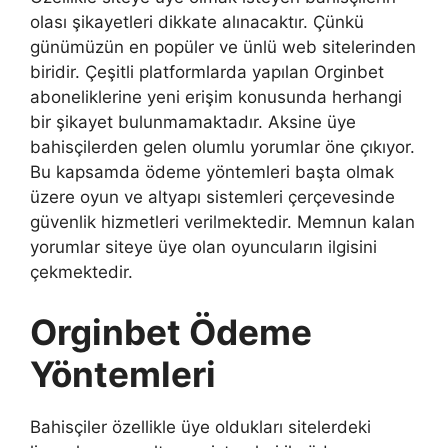
olası şikayetleri dikkate alınacaktır. Çünkü
günümüzün en popüler ve ünlü web sitelerinden
biridir. Çeşitli platformlarda yapılan Orginbet
aboneliklerine yeni erişim konusunda herhangi
bir şikayet bulunmamaktadır. Aksine üye
bahisçilerden gelen olumlu yorumlar öne çıkıyor.
Bu kapsamda ödeme yöntemleri başta olmak
üzere oyun ve altyapı sistemleri çerçevesinde
güvenlik hizmetleri verilmektedir. Memnun kalan
yorumlar siteye üye olan oyuncuların ilgisini
çekmektedir.
Orginbet Ödeme
Yöntemleri
Bahisçiler özellikle üye oldukları sitelerdeki