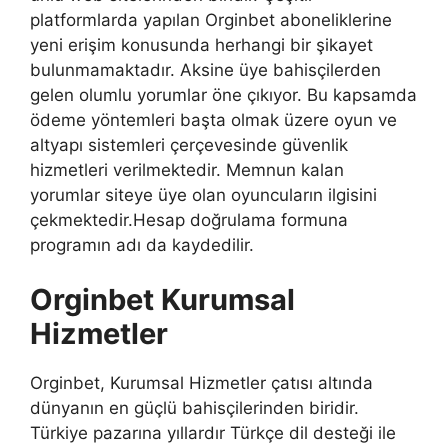
platformlarda yapılan Orginbet aboneliklerine
yeni erişim konusunda herhangi bir şikayet
bulunmamaktadır. Aksine üye bahisçilerden
gelen olumlu yorumlar öne çıkıyor. Bu kapsamda
ödeme yöntemleri başta olmak üzere oyun ve
altyapı sistemleri çerçevesinde güvenlik
hizmetleri verilmektedir. Memnun kalan
yorumlar siteye üye olan oyuncuların ilgisini
çekmektedir.Hesap doğrulama formuna
programın adı da kaydedilir.
Orginbet Kurumsal
Hizmetler
Orginbet, Kurumsal Hizmetler çatısı altında
dünyanın en güçlü bahisçilerinden biridir.
Türkiye pazarına yıllardır Türkçe dil desteği ile