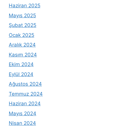
Haziran 2025
Mayıs 2025
Şubat 2025
Ocak 2025
Aralık 2024
Kasım 2024
Ekim 2024
Eylül 2024
Ağustos 2024
Temmuz 2024
Haziran 2024
Mayıs 2024
Nisan 2024