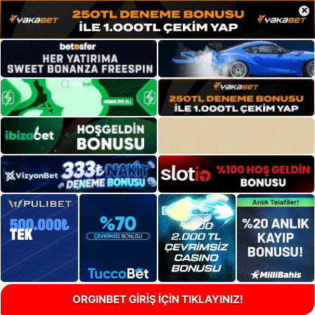
×
ORGINBET GİRİŞ İÇİN TIKLAYINIZ!