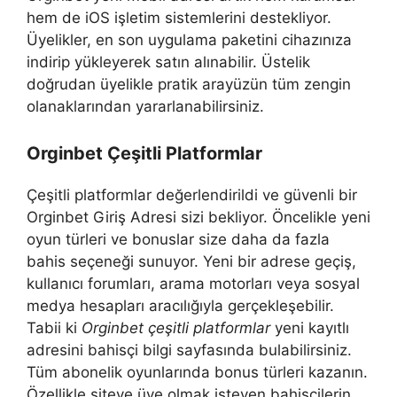
hem de iOS işletim sistemlerini destekliyor.
Üyelikler, en son uygulama paketini cihazınıza
indirip yükleyerek satın alınabilir. Üstelik
doğrudan üyelikle pratik arayüzün tüm zengin
olanaklarından yararlanabilirsiniz.
Orginbet Çeşitli Platformlar
Çeşitli platformlar değerlendirildi ve güvenli bir
Orginbet Giriş Adresi sizi bekliyor. Öncelikle yeni
oyun türleri ve bonuslar size daha da fazla
bahis seçeneği sunuyor. Yeni bir adrese geçiş,
kullanıcı forumları, arama motorları veya sosyal
medya hesapları aracılığıyla gerçekleşebilir.
Tabii ki
Orginbet çeşitli platformlar
yeni kayıtlı
adresini bahisçi bilgi sayfasında bulabilirsiniz.
Tüm abonelik oyunlarında bonus türleri kazanın.
Özellikle siteye üye olmak isteyen bahisçilerin