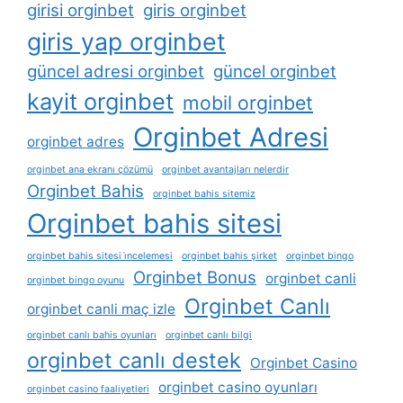
girisi orginbet
giris orginbet
giris yap orginbet
güncel adresi orginbet
güncel orginbet
kayit orginbet
mobil orginbet
Orginbet Adresi
orginbet adres
orginbet ana ekranı çözümü
orginbet avantajları nelerdir
Orginbet Bahis
orginbet bahis sitemiz
Orginbet bahis sitesi
orginbet bahis sitesi i̇ncelemesi
orginbet bahis şirket
orginbet bingo
Orginbet Bonus
orginbet canli
orginbet bingo oyunu
Orginbet Canlı
orginbet canli maç izle
orginbet canlı bahis oyunları
orginbet canlı bilgi
orginbet canlı destek
Orginbet Casino
orginbet casino oyunları
orginbet casino faaliyetleri