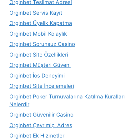
Orginbet Teslimat Adresi
Orginbet Servis Kayıt
Orginbet Üyelik Kapatma
Orginbet Mobil Kolaylık
Orginbet Sorunsuz Casino
Orginbet Site Özellikleri
Orginbet Müşteri Güveni
Orginbet İos Deneyimi
Orginbet Site İncelemeleri
Orginbet Poker Turnuvalarına Katılma Kuralları
Nelerdir
Orginbet Güvenilir Casino
Orginbet Çevrimiçi Adres
Orginbet Ek Hizmetler