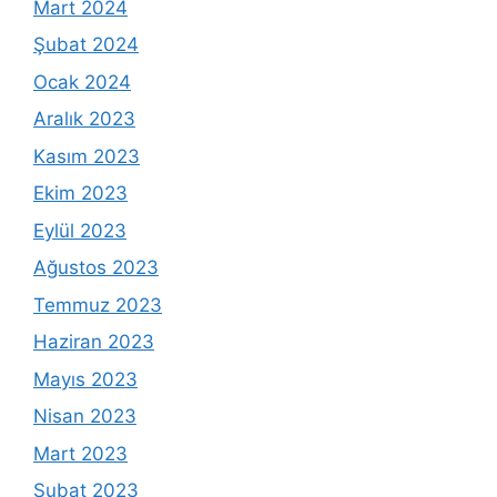
Mart 2024
Şubat 2024
Ocak 2024
Aralık 2023
Kasım 2023
Ekim 2023
Eylül 2023
Ağustos 2023
Temmuz 2023
Haziran 2023
Mayıs 2023
Nisan 2023
Mart 2023
Şubat 2023