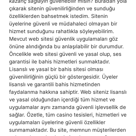
kazanç sağlayın
güvenebilir misin? Buradan yola
çıkarak sitenin güvenilirliğinden ve sunduğu
özelliklerden bahsetmek istedim. Sitenin
üyelerine güvenli ve müdahaleci olmayan bir
hizmet sunduğunu rahatlıkla söyleyebilirim.
Mevcut web sitesi güvenlik uygulamaları göz
önüne alındığında bu anlaşılabilir bir durumdur.
Öncelikle web sitesi güvenli ve yasal olup, ses
garantisi ile bahis hizmetleri sunmaktadır.
Lisanslı ve yasal bir bahis sitesi olması
güvenilirliğinin güçlü bir göstergesidir. Üyeler
lisanslı ve garantili bahis hizmetinden
faydalanma hakkına sahiptir. Web siteniz lisanslı
ve yasal olduğundan içerdiği tüm hizmet ve
uygulamalar aynı zamanda güvenli işlevsellik de
sağlar. Özetle, tüm casino tesisleri, hizmetleri ve
uygulamaları üyelerine güvenli özellikler
sunmamaktadır. Bu site, memnun müşterilerden