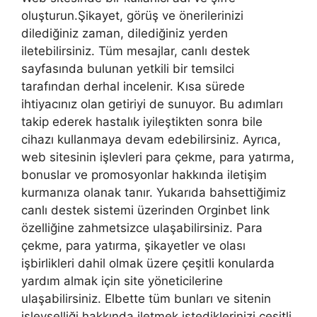
oluşturun.Şikayet, görüş ve önerilerinizi
dilediğiniz zaman, dilediğiniz yerden
iletebilirsiniz. Tüm mesajlar, canlı destek
sayfasında bulunan yetkili bir temsilci
tarafından derhal incelenir. Kısa sürede
ihtiyacınız olan getiriyi de sunuyor. Bu adımları
takip ederek hastalık iyileştikten sonra bile
cihazı kullanmaya devam edebilirsiniz. Ayrıca,
web sitesinin işlevleri para çekme, para yatırma,
bonuslar ve promosyonlar hakkında iletişim
kurmanıza olanak tanır. Yukarıda bahsettiğimiz
canlı destek sistemi üzerinden Orginbet link
özelliğine zahmetsizce ulaşabilirsiniz. Para
çekme, para yatırma, şikayetler ve olası
işbirlikleri dahil olmak üzere çeşitli konularda
yardım almak için site yöneticilerine
ulaşabilirsiniz. Elbette tüm bunları ve sitenin
işlevselliği hakkında iletmek istediklerinizi çeşitli