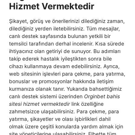
Hizmet Vermektedir
Şikayet, görüş ve önerilerinizi dilediğiniz zaman,
dilediğiniz yerden iletebilirsiniz. Tüm mesajlar,
canlı destek sayfasında bulunan yetkili bir
temsilci tarafından derhal incelenir. Kısa sürede
ihtiyacınız olan getiriyi de sunuyor. Bu adımları
takip ederek hastalık iyileştikten sonra bile
cihazı kullanmaya devam edebilirsiniz. Ayrıca,
web sitesinin işlevleri para çekme, para yatırma,
bonuslar ve promosyonlar hakkında iletişim
kurmanıza olanak tanır. Yukarıda bahsettiğimiz
canlı destek sistemi üzerinden
Orginbet bahis
sitesi hizmet vermektedir
link özelliğine
zahmetsizce ulaşabilirsiniz. Para çekme, para
yatırma, şikayetler ve olası işbirlikleri dahil
olmak üzere çeşitli konularda yardım almak için
site yöneticilerine ulaşabilirsiniz. Elbette tüm