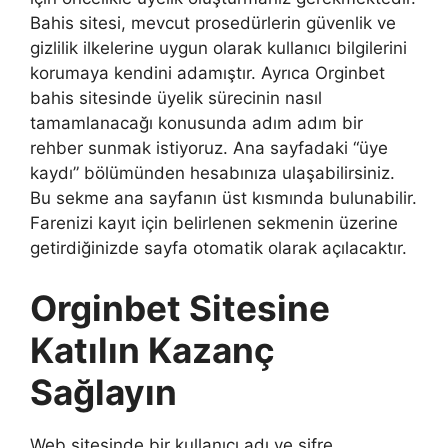
Bahis sitesi, mevcut prosedürlerin güvenlik ve
gizlilik ilkelerine uygun olarak kullanıcı bilgilerini
korumaya kendini adamıştır. Ayrıca Orginbet
bahis sitesinde üyelik sürecinin nasıl
tamamlanacağı konusunda adım adım bir
rehber sunmak istiyoruz. Ana sayfadaki “üye
kaydı” bölümünden hesabınıza ulaşabilirsiniz.
Bu sekme ana sayfanın üst kısmında bulunabilir.
Farenizi kayıt için belirlenen sekmenin üzerine
getirdiğinizde sayfa otomatik olarak açılacaktır.
Orginbet Sitesine
Katılın Kazanç
Sağlayın
Web sitesinde bir kullanıcı adı ve şifre