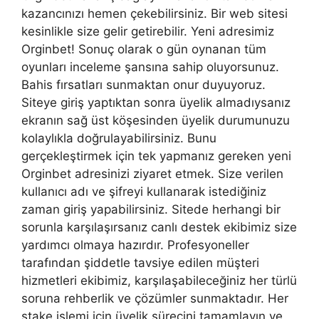
kazancınızı hemen çekebilirsiniz. Bir web sitesi
kesinlikle size gelir getirebilir. Yeni adresimiz
Orginbet! Sonuç olarak o gün oynanan tüm
oyunları inceleme şansına sahip oluyorsunuz.
Bahis fırsatları sunmaktan onur duyuyoruz.
Siteye giriş yaptıktan sonra üyelik almadıysanız
ekranın sağ üst köşesinden üyelik durumunuzu
kolaylıkla doğrulayabilirsiniz. Bunu
gerçekleştirmek için tek yapmanız gereken yeni
Orginbet adresinizi ziyaret etmek. Size verilen
kullanıcı adı ve şifreyi kullanarak istediğiniz
zaman giriş yapabilirsiniz. Sitede herhangi bir
sorunla karşılaşırsanız canlı destek ekibimiz size
yardımcı olmaya hazırdır. Profesyoneller
tarafından şiddetle tavsiye edilen müşteri
hizmetleri ekibimiz, karşılaşabileceğiniz her türlü
soruna rehberlik ve çözümler sunmaktadır. Her
stake işlemi için üyelik sürecini tamamlayın ve