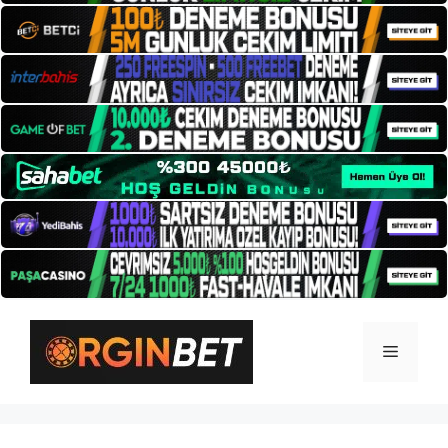
İçeriğe
atla
Menü