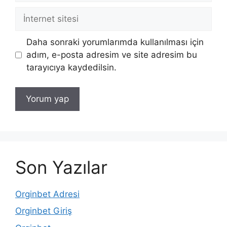
İnternet
sitesi
Daha sonraki yorumlarımda kullanılması için
adım, e-posta adresim ve site adresim bu
tarayıcıya kaydedilsin.
Son Yazılar
Orginbet Adresi
Orginbet Giriş