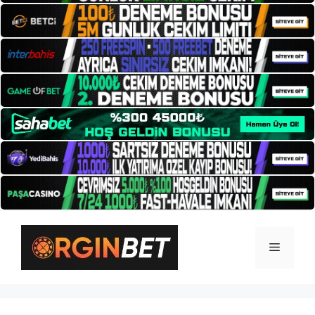
İçeriğe
atla
Menü