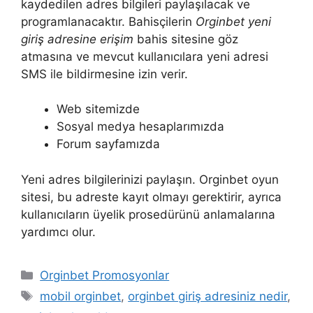
kaydedilen adres bilgileri paylaşılacak ve
programlanacaktır. Bahisçilerin
Orginbet yeni
giriş adresine erişim
bahis sitesine göz
atmasına ve mevcut kullanıcılara yeni adresi
SMS ile bildirmesine izin verir.
Web sitemizde
Sosyal medya hesaplarımızda
Forum sayfamızda
Yeni adres bilgilerinizi paylaşın. Orginbet oyun
sitesi, bu adreste kayıt olmayı gerektirir, ayrıca
kullanıcıların üyelik prosedürünü anlamalarına
yardımcı olur.
Kategoriler
Orginbet Promosyonlar
Etiketler
mobil orginbet
,
orginbet giriş adresiniz nedir
,