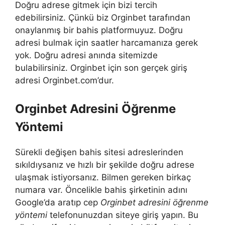
Doğru adrese gitmek için bizi tercih
edebilirsiniz. Çünkü biz Orginbet tarafından
onaylanmış bir bahis platformuyuz. Doğru
adresi bulmak için saatler harcamanıza gerek
yok. Doğru adresi anında sitemizde
bulabilirsiniz. Orginbet için son gerçek giriş
adresi Orginbet.com’dur.
Orginbet Adresini Öğrenme
Yöntemi
Sürekli değişen bahis sitesi adreslerinden
sıkıldıysanız ve hızlı bir şekilde doğru adrese
ulaşmak istiyorsanız. Bilmen gereken birkaç
numara var. Öncelikle bahis şirketinin adını
Google’da aratıp cep
Orginbet adresini öğrenme
yöntemi
telefonunuzdan siteye giriş yapın. Bu