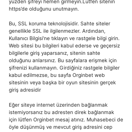
yüzden şifreyi hemen girmeyin.Lütfen sitenin
https’de olduğunu unutmayın.
Bu, SSL koruma teknolojisidir. Sahte siteler
genellikle SSL ile ilgilenmezler. Ardından,
Kullanıcı Bilgisi’ne tıklayın ve rastgele bilgi girin.
Web sitesi bu bilgileri kabul ederse ve geçersiz
bilgilerle giriş yaparsanız, sitenin sahte
olduğunu anlarsınız. Bu sayfalara erişmek için
şifrenizi kullanmayın. Girdiğiniz rastgele bilgiler
kabul edilmezse, bu sayfa Orginbet web
sitesinin veya başka bir oyun sitesinin gerçek
giriş adresidir
Eğer siteye internet üzerinden bağlanmak
istemiyorsanız bu adresten direk bağlanmak
için lütfen Orginbet mesaj atınız. Muhasebeci de
öyle düşünmüş ve mevcut giriş adresini cep