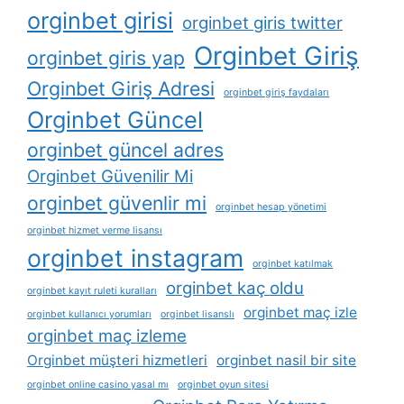
orginbet girisi
orginbet giris twitter
Orginbet Giriş
orginbet giris yap
Orginbet Giriş Adresi
orginbet giriş faydaları
Orginbet Güncel
orginbet güncel adres
Orginbet Güvenilir Mi
orginbet güvenlir mi
orginbet hesap yönetimi
orginbet hizmet verme lisansı
orginbet instagram
orginbet katılmak
orginbet kaç oldu
orginbet kayıt ruleti kuralları
orginbet maç izle
orginbet kullanıcı yorumları
orginbet lisanslı
orginbet maç izleme
Orginbet müşteri hizmetleri
orginbet nasil bir site
orginbet online casino yasal mı
orginbet oyun sitesi