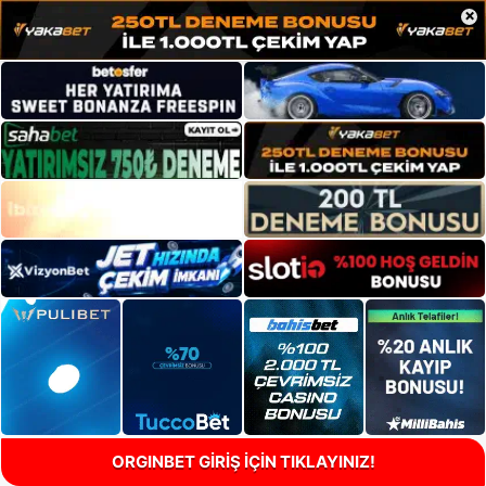
×
ORGINBET GİRİŞ İÇİN TIKLAYINIZ!