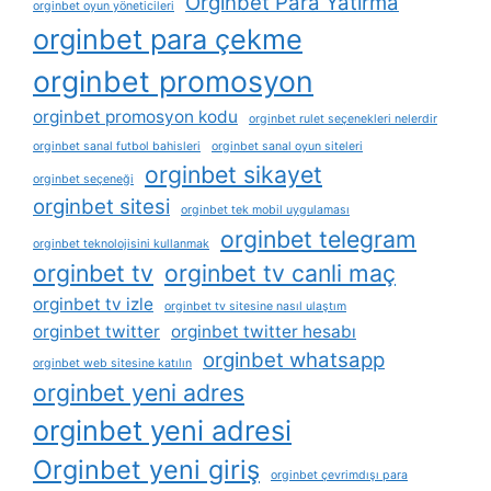
Orginbet Para Yatırma
orginbet oyun yöneticileri
orginbet para çekme
orginbet promosyon
orginbet promosyon kodu
orginbet rulet seçenekleri nelerdir
orginbet sanal futbol bahisleri
orginbet sanal oyun siteleri
orginbet sikayet
orginbet seçeneği
orginbet sitesi
orginbet tek mobil uygulaması
orginbet telegram
orginbet teknolojisini kullanmak
orginbet tv
orginbet tv canli maç
orginbet tv izle
orginbet tv sitesine nasıl ulaştım
orginbet twitter
orginbet twitter hesabı
orginbet whatsapp
orginbet web sitesine katılın
orginbet yeni adres
orginbet yeni adresi
Orginbet yeni giriş
orginbet çevrimdışı para