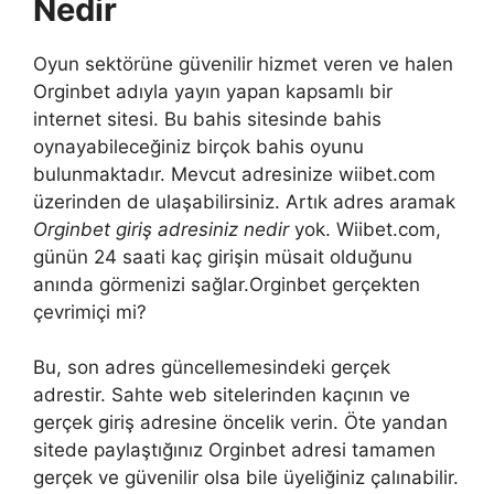
Nedir
Oyun sektörüne güvenilir hizmet veren ve halen
Orginbet adıyla yayın yapan kapsamlı bir
internet sitesi. Bu bahis sitesinde bahis
oynayabileceğiniz birçok bahis oyunu
bulunmaktadır. Mevcut adresinize wiibet.com
üzerinden de ulaşabilirsiniz. Artık adres aramak
Orginbet giriş adresiniz nedir
yok. Wiibet.com,
günün 24 saati kaç girişin müsait olduğunu
anında görmenizi sağlar.Orginbet gerçekten
çevrimiçi mi?
Bu, son adres güncellemesindeki gerçek
adrestir. Sahte web sitelerinden kaçının ve
gerçek giriş adresine öncelik verin. Öte yandan
sitede paylaştığınız Orginbet adresi tamamen
gerçek ve güvenilir olsa bile üyeliğiniz çalınabilir.