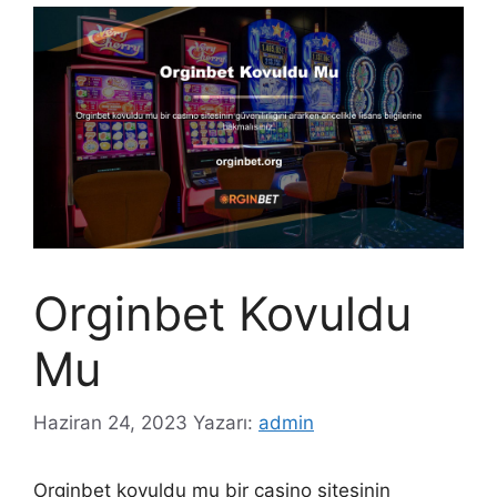
Orginbet Kovuldu
Mu
Haziran 24, 2023
Yazarı:
admin
Orginbet kovuldu mu bir casino sitesinin