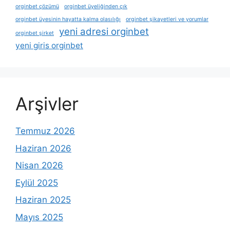
orginbet çözümü
orginbet üyeliğinden çık
orginbet üyesinin hayatta kalma olasılığı
orginbet şikayetleri ve yorumlar
yeni adresi orginbet
orginbet şirket
yeni giris orginbet
Arşivler
Temmuz 2026
Haziran 2026
Nisan 2026
Eylül 2025
Haziran 2025
Mayıs 2025