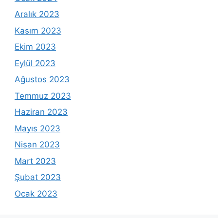
Aralık 2023
Kasım 2023
Ekim 2023
Eylül 2023
Ağustos 2023
Temmuz 2023
Haziran 2023
Mayıs 2023
Nisan 2023
Mart 2023
Şubat 2023
Ocak 2023