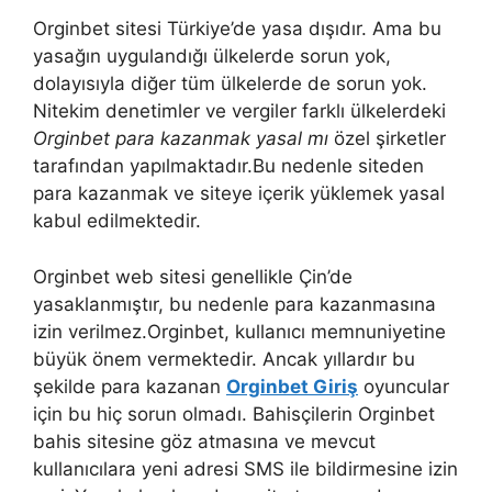
Orginbet sitesi Türkiye’de yasa dışıdır. Ama bu
yasağın uygulandığı ülkelerde sorun yok,
dolayısıyla diğer tüm ülkelerde de sorun yok.
Nitekim denetimler ve vergiler farklı ülkelerdeki
Orginbet para kazanmak yasal mı
özel şirketler
tarafından yapılmaktadır.Bu nedenle siteden
para kazanmak ve siteye içerik yüklemek yasal
kabul edilmektedir.
Orginbet web sitesi genellikle Çin’de
yasaklanmıştır, bu nedenle para kazanmasına
izin verilmez.Orginbet, kullanıcı memnuniyetine
büyük önem vermektedir. Ancak yıllardır bu
şekilde para kazanan
Orginbet Giriş
oyuncular
için bu hiç sorun olmadı. Bahisçilerin Orginbet
bahis sitesine göz atmasına ve mevcut
kullanıcılara yeni adresi SMS ile bildirmesine izin