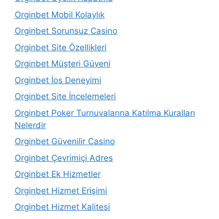
Orginbet Mobil Kolaylık
Orginbet Sorunsuz Casino
Orginbet Site Özellikleri
Orginbet Müşteri Güveni
Orginbet İos Deneyimi
Orginbet Site İncelemeleri
Orginbet Poker Turnuvalarına Katılma Kuralları
Nelerdir
Orginbet Güvenilir Casino
Orginbet Çevrimiçi Adres
Orginbet Ek Hizmetler
Orginbet Hizmet Erişimi
Orginbet Hizmet Kalitesi