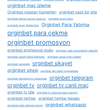
orginbet maç izleme
Orginbet müşteri hizmetleri
orginbet nasil bir site
orginbet online casino yasal mı
orginbet oyun sitesi
Orginbet Para Yatırma
orginbet oyun yöneticileri
orginbet para çekme
orginbet promosyon
orginbet promosyon kodu
orginbet rulet seçenekleri nelerdir
orginbet sanal futbol bahisleri
orginbet sanal oyun siteleri
orginbet sikayet
orginbet seçeneği
orginbet sitesi
orginbet tek mobil uygulaması
orginbet telegram
orginbet teknolojisini kullanmak
orginbet tv
orginbet tv canli maç
orginbet tv izle
orginbet tv sitesine nasıl ulaştım
orginbet twitter
orginbet twitter hesabı
orginbet whatsapp
orginbet web sitesine katılın