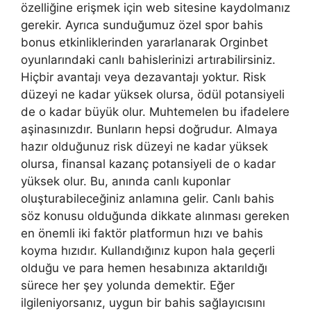
özelliğine erişmek için web sitesine kaydolmanız
gerekir. Ayrıca sunduğumuz özel spor bahis
bonus etkinliklerinden yararlanarak Orginbet
oyunlarındaki canlı bahislerinizi artırabilirsiniz.
Hiçbir avantajı veya dezavantajı yoktur. Risk
düzeyi ne kadar yüksek olursa, ödül potansiyeli
de o kadar büyük olur. Muhtemelen bu ifadelere
aşinasınızdır. Bunların hepsi doğrudur. Almaya
hazır olduğunuz risk düzeyi ne kadar yüksek
olursa, finansal kazanç potansiyeli de o kadar
yüksek olur. Bu, anında canlı kuponlar
oluşturabileceğiniz anlamına gelir. Canlı bahis
söz konusu olduğunda dikkate alınması gereken
en önemli iki faktör platformun hızı ve bahis
koyma hızıdır. Kullandığınız kupon hala geçerli
olduğu ve para hemen hesabınıza aktarıldığı
sürece her şey yolunda demektir. Eğer
ilgileniyorsanız, uygun bir bahis sağlayıcısını