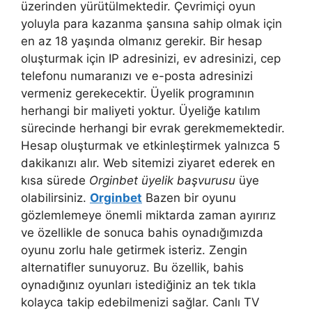
üzerinden yürütülmektedir. Çevrimiçi oyun
yoluyla para kazanma şansına sahip olmak için
en az 18 yaşında olmanız gerekir. Bir hesap
oluşturmak için IP adresinizi, ev adresinizi, cep
telefonu numaranızı ve e-posta adresinizi
vermeniz gerekecektir. Üyelik programının
herhangi bir maliyeti yoktur. Üyeliğe katılım
sürecinde herhangi bir evrak gerekmemektedir.
Hesap oluşturmak ve etkinleştirmek yalnızca 5
dakikanızı alır. Web sitemizi ziyaret ederek en
kısa sürede
Orginbet üyelik başvurusu
üye
olabilirsiniz.
Orginbet
Bazen bir oyunu
gözlemlemeye önemli miktarda zaman ayırırız
ve özellikle de sonuca bahis oynadığımızda
oyunu zorlu hale getirmek isteriz. Zengin
alternatifler sunuyoruz. Bu özellik, bahis
oynadığınız oyunları istediğiniz an tek tıkla
kolayca takip edebilmenizi sağlar. Canlı TV