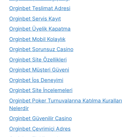
Orginbet Teslimat Adresi
Orginbet Servis Kayıt
Orginbet Üyelik Kapatma
Orginbet Mobil Kolaylık
Orginbet Sorunsuz Casino
Orginbet Site Özellikleri
Orginbet Müşteri Güveni
Orginbet İos Deneyimi
Orginbet Site İncelemeleri
Orginbet Poker Turnuvalarına Katılma Kuralları
Nelerdir
Orginbet Güvenilir Casino
Orginbet Çevrimiçi Adres