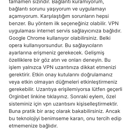
tamamen sizindir. Bağlantı kuramıyorum,
bağlantı sorunu yaşıyorum ve uygulamayı
açamıyorum. Karşılaştığım sorunların hepsi
benzer. Bu yöntem ilk seçeneğiniz olabilir. VPN
uygulaması internet servis sağlayıcınıza bağlıdır.
Google Chrome kullanıyor olabilirsiniz. Belki
opera kullanıyorsundur. Bu sağlayıcıların
ayarlarına erişmeniz gerekecek. Gelişmiş
özelliklere bir göz atın ve onları deneyin. Bu
işlem yalnızca VPN uzantınıza dikkat etmenizi
gerektirir. Etkin onay kutularını doğrulamanız
veya etkin olmayan düğmeleri etkinleştirmeniz
gerekebilir. Uzantıya erişilemiyorsa lütfen geçerli
Orginbet linkine tıklayınız. Sonraki eylem, özel
sisteminiz için vpn uzantısını kişiselleştirmektir.
Buna pratik bir araç olarak bakabilirsiniz. Ancak
bu teknolojiyi benimseme kararı, onu tercih edip
etmemenize bağlıdır.