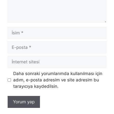
İsim
E-
posta
İnternet
sitesi
Daha sonraki yorumlarımda kullanılması için
adım, e-posta adresim ve site adresim bu
tarayıcıya kaydedilsin.