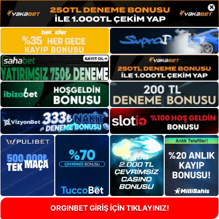
×
ORGINBET GİRİŞ İÇİN TIKLAYINIZ!