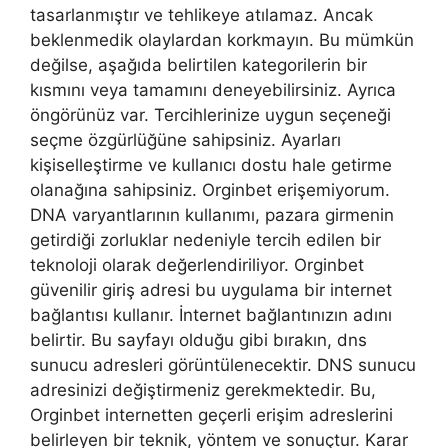
tasarlanmıştır ve tehlikeye atılamaz. Ancak
beklenmedik olaylardan korkmayın. Bu mümkün
değilse, aşağıda belirtilen kategorilerin bir
kısmını veya tamamını deneyebilirsiniz. Ayrıca
öngörünüz var. Tercihlerinize uygun seçeneği
seçme özgürlüğüne sahipsiniz. Ayarları
kişiselleştirme ve kullanıcı dostu hale getirme
olanağına sahipsiniz. Orginbet erişemiyorum.
DNA varyantlarının kullanımı, pazara girmenin
getirdiği zorluklar nedeniyle tercih edilen bir
teknoloji olarak değerlendiriliyor. Orginbet
güvenilir giriş adresi bu uygulama bir internet
bağlantısı kullanır. İnternet bağlantınızın adını
belirtir. Bu sayfayı olduğu gibi bırakın, dns
sunucu adresleri görüntülenecektir. DNS sunucu
adresinizi değiştirmeniz gerekmektedir. Bu,
Orginbet internetten geçerli erişim adreslerini
belirleyen bir teknik, yöntem ve sonuçtur. Karar