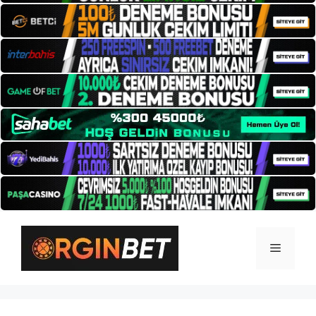
İçeriğe
atla
Menü