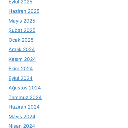
Eylül 2025
Haziran 2025
Mayıs 2025
Şubat 2025
Ocak 2025
Aralık 2024
Kasım 2024
Ekim 2024
Eylül 2024
Ağustos 2024
Temmuz 2024
Haziran 2024
Mayıs 2024
Nisan 2024