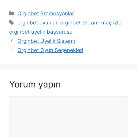
Kategoriler
Orginbet Promosyonlar
Etiketler
orginbet oyunlar
,
orginbet tv canli maç izle
,
orginbet üyelik başvurusu
Orginbet Üyelik Sistemi
Orginbet Oyun Seçenekleri
Yorum yapın
Yorum