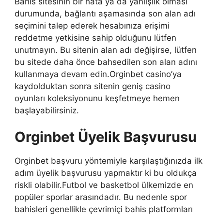
Bahis sitesinin bir hata ya da yanlışlık olması
durumunda, bağlantı aşamasında son alan adı
seçimini talep ederek hesabınıza erişimi
reddetme yetkisine sahip olduğunu lütfen
unutmayın. Bu sitenin alan adı değişirse, lütfen
bu sitede daha önce bahsedilen son alan adını
kullanmaya devam edin.Orginbet casino’ya
kaydolduktan sonra sitenin geniş casino
oyunları koleksiyonunu keşfetmeye hemen
başlayabilirsiniz.
Orginbet Üyelik Başvurusu
Orginbet başvuru yöntemiyle karşılaştığınızda ilk
adım üyelik başvurusu yapmaktır ki bu oldukça
riskli olabilir.Futbol ve basketbol ülkemizde en
popüler sporlar arasındadır. Bu nedenle spor
bahisleri genellikle çevrimiçi bahis platformları