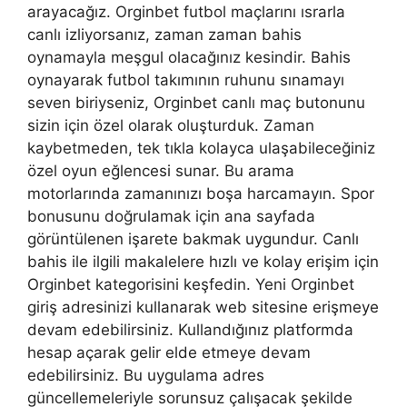
arayacağız. Orginbet futbol maçlarını ısrarla
canlı izliyorsanız, zaman zaman bahis
oynamayla meşgul olacağınız kesindir. Bahis
oynayarak futbol takımının ruhunu sınamayı
seven biriyseniz, Orginbet canlı maç butonunu
sizin için özel olarak oluşturduk. Zaman
kaybetmeden, tek tıkla kolayca ulaşabileceğiniz
özel oyun eğlencesi sunar. Bu arama
motorlarında zamanınızı boşa harcamayın. Spor
bonusunu doğrulamak için ana sayfada
görüntülenen işarete bakmak uygundur. Canlı
bahis ile ilgili makalelere hızlı ve kolay erişim için
Orginbet kategorisini keşfedin. Yeni Orginbet
giriş adresinizi kullanarak web sitesine erişmeye
devam edebilirsiniz. Kullandığınız platformda
hesap açarak gelir elde etmeye devam
edebilirsiniz. Bu uygulama adres
güncellemeleriyle sorunsuz çalışacak şekilde