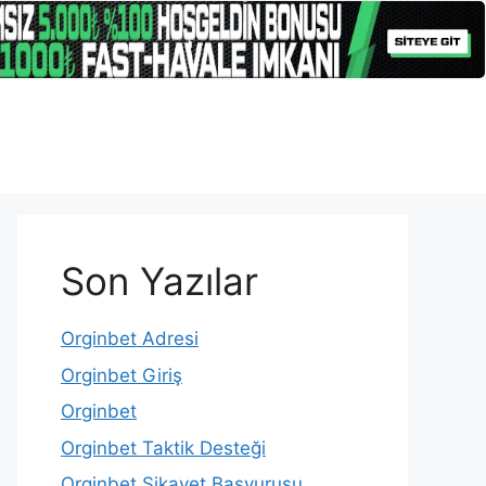
Son Yazılar
Orginbet Adresi
Orginbet Giriş
Orginbet
Orginbet Taktik Desteği
Orginbet Şikayet Başvurusu