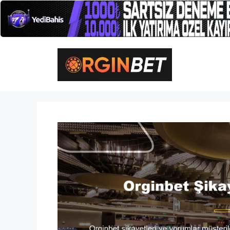
İçeriğe
atla