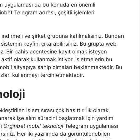
gram uygulaması da bu konuda en önemli
inbet Telegram adresi, çeşitli işlemleri
ndirmeli ve şirket grubuna katılmalısınız. Bundan
istemin keyfini çıkarabilirsiniz. Bu grupta web
niz. Bir bahis acentesine kayıt olmak isteyen
ni aktif olarak kullanmak istiyor. İşletmelerin bu
mobil altyapıya sahip olmaları beklenmektedir. Bu
ları kullanmayı tercih etmektedir.
oloji
ştirilen işlem sırası çok basittir. İlk olarak,
anarak işe alım sürecini başlatmak için yardım
bi
Orginbet mobil teknoloji
Telegram uygulaması
irsiniz. Her iki yazılımda da görüntülenebilen