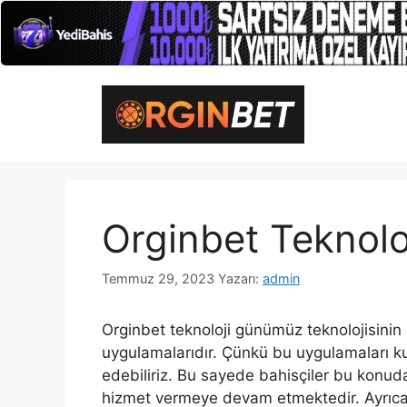
İçeriğe
atla
Orginbet Teknolo
Temmuz 29, 2023
Yazarı:
admin
Orginbet teknoloji günümüz teknolojisinin
uygulamalarıdır. Çünkü bu uygulamaları ku
edebiliriz. Bu sayede bahisçiler bu konuda
hizmet vermeye devam etmektedir. Ayrıca 