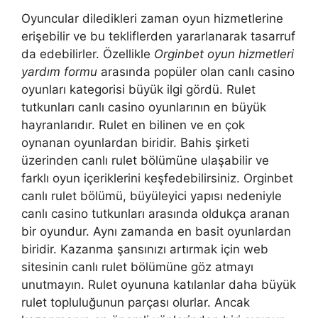
Oyuncular diledikleri zaman oyun hizmetlerine
erişebilir ve bu tekliflerden yararlanarak tasarruf
da edebilirler. Özellikle
Orginbet oyun hizmetleri
yardım formu
arasında popüler olan canlı casino
oyunları kategorisi büyük ilgi gördü. Rulet
tutkunları canlı casino oyunlarının en büyük
hayranlarıdır. Rulet en bilinen ve en çok
oynanan oyunlardan biridir. Bahis şirketi
üzerinden canlı rulet bölümüne ulaşabilir ve
farklı oyun içeriklerini keşfedebilirsiniz. Orginbet
canlı rulet bölümü, büyüleyici yapısı nedeniyle
canlı casino tutkunları arasında oldukça aranan
bir oyundur. Aynı zamanda en basit oyunlardan
biridir. Kazanma şansınızı artırmak için web
sitesinin canlı rulet bölümüne göz atmayı
unutmayın. Rulet oyununa katılanlar daha büyük
rulet topluluğunun parçası olurlar. Ancak