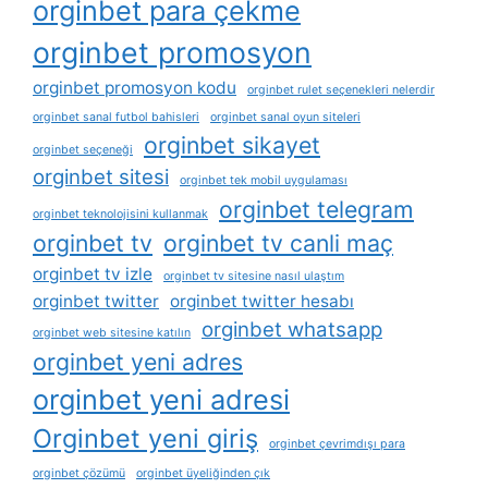
orginbet para çekme
orginbet promosyon
orginbet promosyon kodu
orginbet rulet seçenekleri nelerdir
orginbet sanal futbol bahisleri
orginbet sanal oyun siteleri
orginbet sikayet
orginbet seçeneği
orginbet sitesi
orginbet tek mobil uygulaması
orginbet telegram
orginbet teknolojisini kullanmak
orginbet tv
orginbet tv canli maç
orginbet tv izle
orginbet tv sitesine nasıl ulaştım
orginbet twitter
orginbet twitter hesabı
orginbet whatsapp
orginbet web sitesine katılın
orginbet yeni adres
orginbet yeni adresi
Orginbet yeni giriş
orginbet çevrimdışı para
orginbet çözümü
orginbet üyeliğinden çık