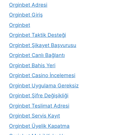
Orginbet Adresi
Orginbet Giriş
Orginbet
Orginbet Taktik Desteği
Orginbet Şikayet Başvurusu
Orginbet Canlı Bağlantı
Orginbet Bahis Yeri
Orginbet Casino İncelemesi
Orginbet Uygulama Gereksiz
Orginbet Şifre Değişikliği
Orginbet Teslimat Adresi
Orginbet Servis Kayıt
Orginbet Üyelik Kapatma