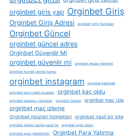
Orginbet Giriş
orginbet giris yap
Orginbet Giriş Adresi
orginbet giriş faydaları
Orginbet Güncel
orginbet güncel adres
Orginbet Güvenilir Mi
orginbet güvenlir mi
orginbet hesap yönetimi
orginbet hizmet verme lisansı
orginbet instagram
orginbet katılmak
orginbet kaç oldu
orginbet kayıt ruleti kuralları
orginbet maç izle
orginbet kullanıcı yorumları
orginbet lisanslı
orginbet maç izleme
Orginbet müşteri hizmetleri
orginbet nasil bir site
orginbet online casino yasal mı
orginbet oyun sitesi
Orginbet Para Yatırma
orginbet oyun yöneticileri