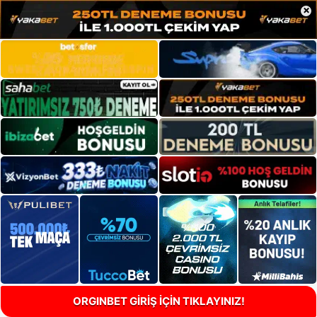
×
ORGINBET GİRİŞ İÇİN TIKLAYINIZ!