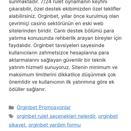
sunmaktadır. 7/24 rulet oynamanın keyfini
çıkarabilir, özel destek ekibimizden özel teklifler
alabilirsiniz. Orginbet, yıllar önce kurulmuş olan
çevrimiçi casino sektörünün en eski web
sitelerinden biridir. Canlı destek bölümü para
yatırma konusunda rehberlik arayan bireyler için
faydalıdır. Orginbet tavsiyeleri sayesinde
kullanıcıların zahmetsizce hesaplarına para
aktarmalarını sağlayan güvenilir bir teknik
yatırım hizmeti sunuyoruz. Sitenin minimum ve
maksimum limitlerini dikkatlice düşünmek çok
önemlidir ve kullanıcının ilk yatırımına göre ek
ödüller sağlanır.
Kategoriler
Orginbet Promosyonlar
Etiketler
orginbet rulet seçenekleri nelerdir
,
orginbet
sikayet
,
orginbet yardım formu