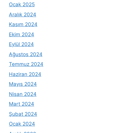
Ocak 2025
Aralık 2024
Kasım 2024
Ekim 2024
Eylül 2024
Ağustos 2024
Temmuz 2024
Haziran 2024
Mayıs 2024
Nisan 2024
Mart 2024
Şubat 2024
Ocak 2024