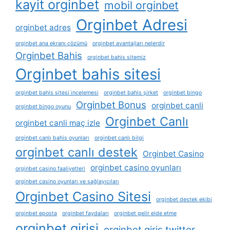
kayit orginbet
mobil orginbet
Orginbet Adresi
orginbet adres
orginbet ana ekranı çözümü
orginbet avantajları nelerdir
Orginbet Bahis
orginbet bahis sitemiz
Orginbet bahis sitesi
orginbet bahis sitesi i̇ncelemesi
orginbet bahis şirket
orginbet bingo
Orginbet Bonus
orginbet canli
orginbet bingo oyunu
Orginbet Canlı
orginbet canli maç izle
orginbet canlı bahis oyunları
orginbet canlı bilgi
orginbet canlı destek
Orginbet Casino
orginbet casino oyunları
orginbet casino faaliyetleri
orginbet casino oyunları ve sağlayıcıları
Orginbet Casino Sitesi
orginbet destek ekibi
orginbet eposta
orginbet faydaları
orginbet gelir elde etme
orginbet girisi
orginbet giris twitter