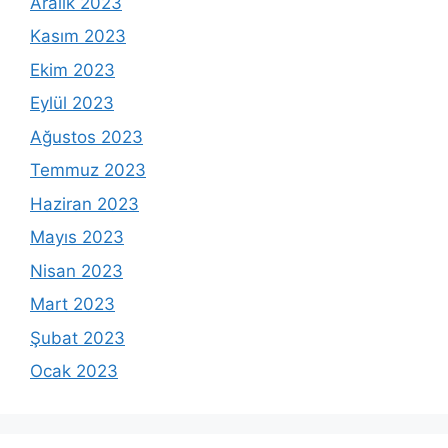
Aralık 2023
Kasım 2023
Ekim 2023
Eylül 2023
Ağustos 2023
Temmuz 2023
Haziran 2023
Mayıs 2023
Nisan 2023
Mart 2023
Şubat 2023
Ocak 2023