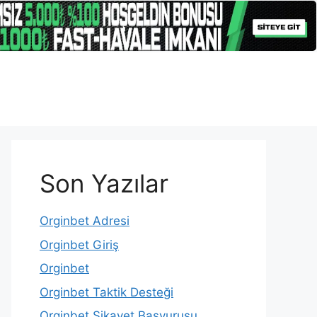
Son Yazılar
Orginbet Adresi
Orginbet Giriş
Orginbet
Orginbet Taktik Desteği
Orginbet Şikayet Başvurusu