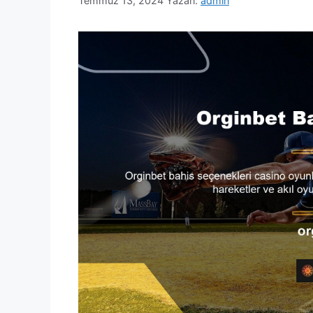
Temmuz 13, 2024
Yazarı:
admin