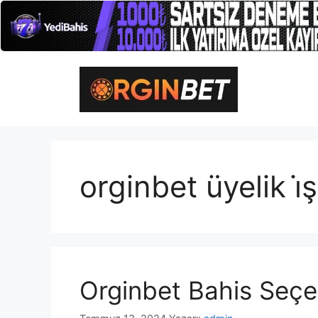
İçeriğe
atla
orginbet üyelik i̇
Orginbet Bahis Seçe