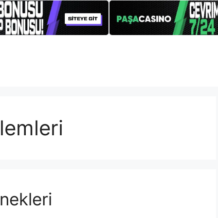
şlemleri
nekleri