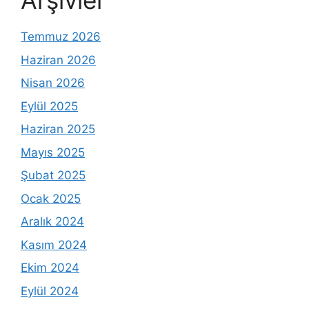
Arşivler
Temmuz 2026
Haziran 2026
Nisan 2026
Eylül 2025
Haziran 2025
Mayıs 2025
Şubat 2025
Ocak 2025
Aralık 2024
Kasım 2024
Ekim 2024
Eylül 2024