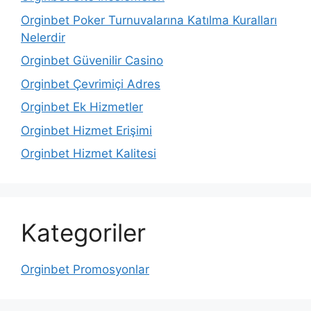
Orginbet Poker Turnuvalarına Katılma Kuralları
Nelerdir
Orginbet Güvenilir Casino
Orginbet Çevrimiçi Adres
Orginbet Ek Hizmetler
Orginbet Hizmet Erişimi
Orginbet Hizmet Kalitesi
Kategoriler
Orginbet Promosyonlar