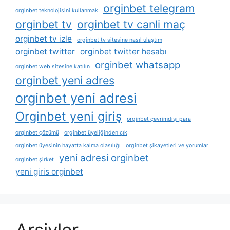
orginbet telegram
orginbet teknolojisini kullanmak
orginbet tv
orginbet tv canli maç
orginbet tv izle
orginbet tv sitesine nasıl ulaştım
orginbet twitter
orginbet twitter hesabı
orginbet whatsapp
orginbet web sitesine katılın
orginbet yeni adres
orginbet yeni adresi
Orginbet yeni giriş
orginbet çevrimdışı para
orginbet çözümü
orginbet üyeliğinden çık
orginbet üyesinin hayatta kalma olasılığı
orginbet şikayetleri ve yorumlar
yeni adresi orginbet
orginbet şirket
yeni giris orginbet