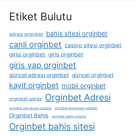
Etiket Bulutu
bahis sitesi orginbet
adresi orginbet
canli orginbet
casino sitesi orginbet
girisi orginbet
giris orginbet
giris yap orginbet
güncel adresi orginbet
güncel orginbet
kayit orginbet
mobil orginbet
Orginbet Adresi
orginbet adres
orginbet ana ekranı çözümü
orginbet avantajları nelerdir
Orginbet Bahis
orginbet bahis sitemiz
Orginbet bahis sitesi