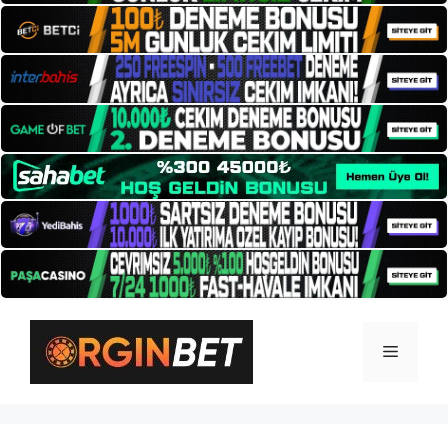
İçeriğe
atla
Menü