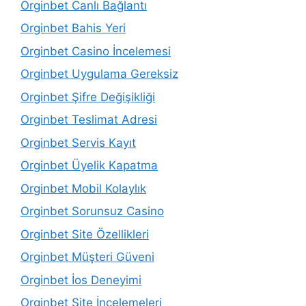
Orginbet Canlı Bağlantı
Orginbet Bahis Yeri
Orginbet Casino İncelemesi
Orginbet Uygulama Gereksiz
Orginbet Şifre Değişikliği
Orginbet Teslimat Adresi
Orginbet Servis Kayıt
Orginbet Üyelik Kapatma
Orginbet Mobil Kolaylık
Orginbet Sorunsuz Casino
Orginbet Site Özellikleri
Orginbet Müşteri Güveni
Orginbet İos Deneyimi
Orginbet Site İncelemeleri