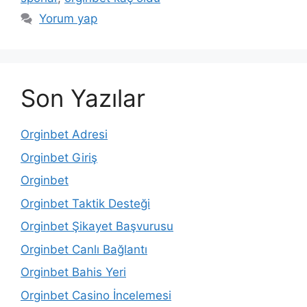
Yorum yap
Son Yazılar
Orginbet Adresi
Orginbet Giriş
Orginbet
Orginbet Taktik Desteği
Orginbet Şikayet Başvurusu
Orginbet Canlı Bağlantı
Orginbet Bahis Yeri
Orginbet Casino İncelemesi