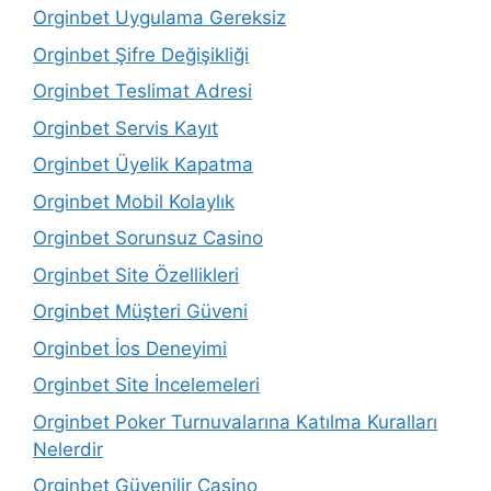
Orginbet Uygulama Gereksiz
Orginbet Şifre Değişikliği
Orginbet Teslimat Adresi
Orginbet Servis Kayıt
Orginbet Üyelik Kapatma
Orginbet Mobil Kolaylık
Orginbet Sorunsuz Casino
Orginbet Site Özellikleri
Orginbet Müşteri Güveni
Orginbet İos Deneyimi
Orginbet Site İncelemeleri
Orginbet Poker Turnuvalarına Katılma Kuralları
Nelerdir
Orginbet Güvenilir Casino