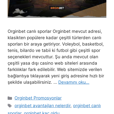
Orginbet canlı sporlar Orginbet mevcut adresi,
klasikten popülere kadar çeşitli türlerden canlı
sporları bir araya getiriyor. Voleybol, basketbol, ​​
tenis, bilardo ve tabii ki futbol gibi çeşitli spor
seçenekleri mevcuttur. Şu anda mevcut olan
çeşitli yasa dışı casino web siteleri arasında
farklılıklar fark edilebilir. Web sitemizde verilen
bağlantıya tıklayarak yeni giriş adresine hızlı bir
şekilde ulaşabilirsiniz. …
Devamını oku…
Kategoriler
Orginbet Promosyonlar
Etiketler
orginbet avantajları nelerdir
,
orginbet canlı
sporlar
,
orginbet kaç oldu