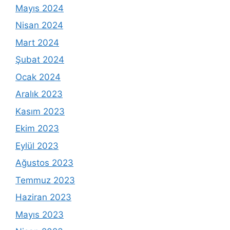
Mayıs 2024
Nisan 2024
Mart 2024
Şubat 2024
Ocak 2024
Aralık 2023
Kasım 2023
Ekim 2023
Eylül 2023
Ağustos 2023
Temmuz 2023
Haziran 2023
Mayıs 2023