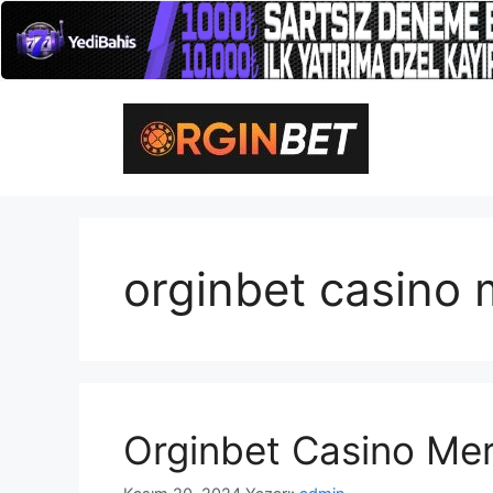
İçeriğe
atla
orginbet casino m
Orginbet Casino Mera