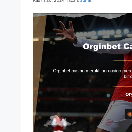
Kasım 20, 2024
Yazarı:
admin