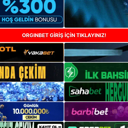
ORGINBET GİRİŞ İÇİN TIKLAYINIZ!