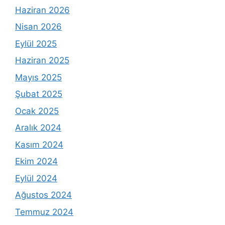
Haziran 2026
Nisan 2026
Eylül 2025
Haziran 2025
Mayıs 2025
Şubat 2025
Ocak 2025
Aralık 2024
Kasım 2024
Ekim 2024
Eylül 2024
Ağustos 2024
Temmuz 2024