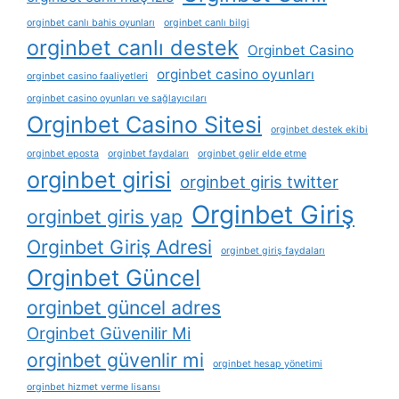
orginbet canlı bahis oyunları
orginbet canlı bilgi
orginbet canlı destek
Orginbet Casino
orginbet casino oyunları
orginbet casino faaliyetleri
orginbet casino oyunları ve sağlayıcıları
Orginbet Casino Sitesi
orginbet destek ekibi
orginbet eposta
orginbet faydaları
orginbet gelir elde etme
orginbet girisi
orginbet giris twitter
Orginbet Giriş
orginbet giris yap
Orginbet Giriş Adresi
orginbet giriş faydaları
Orginbet Güncel
orginbet güncel adres
Orginbet Güvenilir Mi
orginbet güvenlir mi
orginbet hesap yönetimi
orginbet hizmet verme lisansı