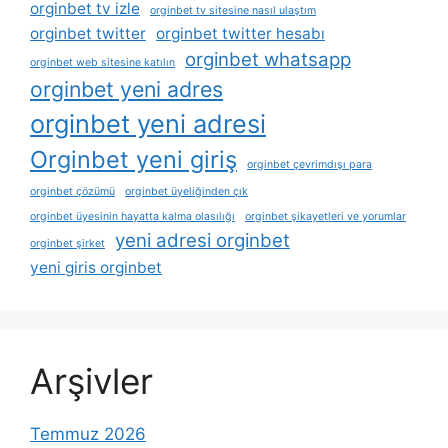
orginbet tv izle
orginbet tv sitesine nasıl ulaştım
orginbet twitter
orginbet twitter hesabı
orginbet whatsapp
orginbet web sitesine katılın
orginbet yeni adres
orginbet yeni adresi
Orginbet yeni giriş
orginbet çevrimdışı para
orginbet çözümü
orginbet üyeliğinden çık
orginbet üyesinin hayatta kalma olasılığı
orginbet şikayetleri ve yorumlar
yeni adresi orginbet
orginbet şirket
yeni giris orginbet
Arşivler
Temmuz 2026