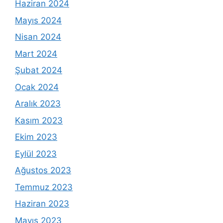
Haziran 2024
Mayıs 2024
Nisan 2024
Mart 2024
Şubat 2024
Ocak 2024
Aralık 2023
Kasım 2023
Ekim 2023
Eylül 2023
Ağustos 2023
Temmuz 2023
Haziran 2023
Mayıs 2023