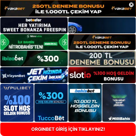
×
ORGINBET GİRİŞ İÇİN TIKLAYINIZ!