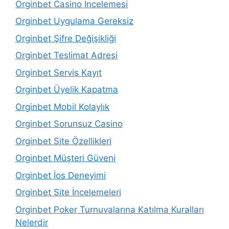
Orginbet Casino İncelemesi
Orginbet Uygulama Gereksiz
Orginbet Şifre Değişikliği
Orginbet Teslimat Adresi
Orginbet Servis Kayıt
Orginbet Üyelik Kapatma
Orginbet Mobil Kolaylık
Orginbet Sorunsuz Casino
Orginbet Site Özellikleri
Orginbet Müşteri Güveni
Orginbet İos Deneyimi
Orginbet Site İncelemeleri
Orginbet Poker Turnuvalarına Katılma Kuralları
Nelerdir